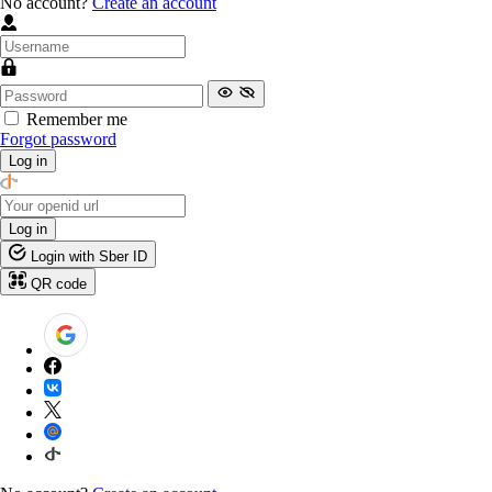
No account?
Create an account
Remember me
Forgot password
Log in
Log in
Login with Sber ID
QR code