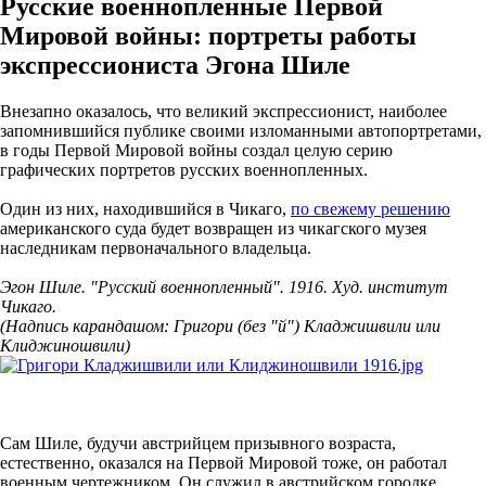
Русские военнопленные Первой
Мировой войны: портреты работы
экспрессиониста Эгона Шиле
Внезапно оказалось, что великий экспрессионист, наиболее
запомнившийся публике своими изломанными автопортретами,
в годы Первой Мировой войны создал целую серию
графических портретов русских военнопленных.
Один из них, находившийся в Чикаго,
по свежему решению
американского суда будет возвращен из чикагского музея
наследникам первоначального владельца.
Эгон Шиле. "Русский военнопленный". 1916. Худ. институт
Чикаго.
(Надпись карандашом: Григори (без "й") Кладжишвили или
Клиджиношвили)
Сам Шиле, будучи австрийцем призывного возраста,
естественно, оказался на Первой Мировой тоже, он работал
военным чертежником. Он служил в австрийском городке