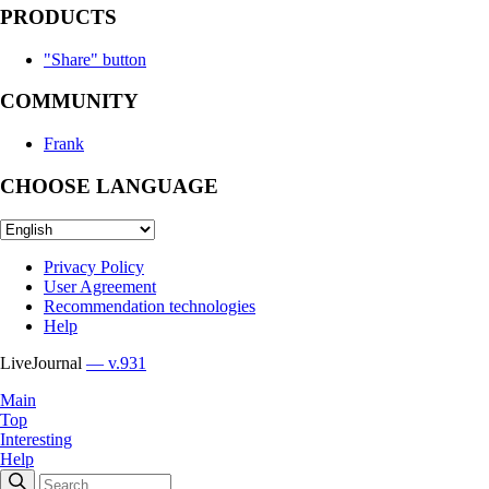
PRODUCTS
"Share" button
COMMUNITY
Frank
CHOOSE LANGUAGE
Privacy Policy
User Agreement
Recommendation technologies
Help
LiveJournal
— v.931
Main
Top
Interesting
Help