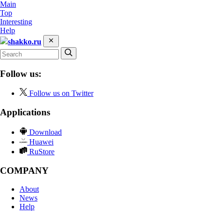
Main
Top
Interesting
Help
shakko.ru
Follow us:
Follow us on Twitter
Applications
Download
Huawei
RuStore
COMPANY
About
News
Help