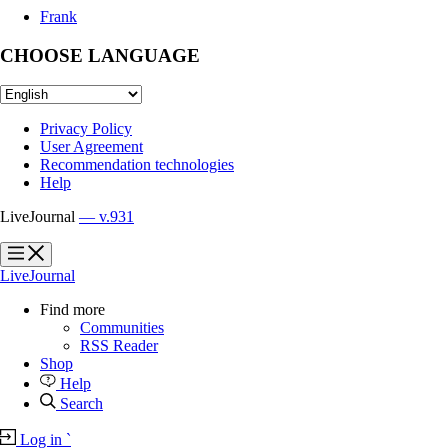
Frank
CHOOSE LANGUAGE
Privacy Policy
User Agreement
Recommendation technologies
Help
LiveJournal
— v.931
?
?
LiveJournal
Find more
Communities
RSS Reader
Shop
Help
Search
Log in
`