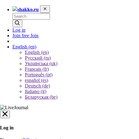
shakko.ru
Log in
Join free
Join
English
(en)
English (en)
Русский (ru)
Українська (uk)
Français (fr)
Português (pt)
español (es)
Deutsch (de)
Italiano (it)
Беларуская (be)
Log in