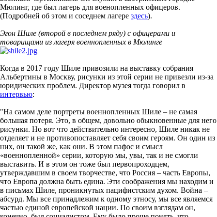
Мюлинг, где был лагерь для военопленных офицеров.
(Подробней об этом и соседнем лагере
здесь
).
Эгон Шиле (второй в последнем ряду) с офицерами и
товарищами из лагеря военнопленных в Мюлинге
Когда в 2017 году Шиле привозили на выставку собрания
Альбертины в Москву, рисунки из этой серии не привезли из-за
юридических проблем. Директор музея тогда говорил в
интервью
:
"На самом деле портреты военнопленных Шиле – не самая
большая потеря. Это, в общем, довольно обыкновенные для него
рисунки. Но вот что действительно интересно, Шиле никак не
отделяет и не противопоставляет себя своим героям. Он один из
них, он такой же, как они. В этом пафос и смысл
«военнопленной» серии, которую мы, увы, так и не смогли
выставить. И в этом он тоже был первопроходцем,
утверждавшим в своем творчестве, что Россия – часть Европы,
что Европа должна быть едина. Эти соображения мы находим и
в письмах Шиле, проникнутых пацифистским духом. Война –
абсурд. Мы все принадлежим к одному этносу, мы все являемся
частью единой европейской нации. По своим взглядам он,
конечно, был социалистом. Ему было проще понять, что