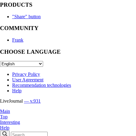
PRODUCTS
"Share" button
COMMUNITY
Frank
CHOOSE LANGUAGE
Privacy Policy
User Agreement
Recommendation technologies
Help
LiveJournal
— v.931
Main
Top
Interesting
Help