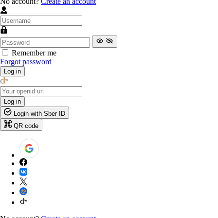
No account?
Create an account
Remember me
Forgot password
Log in
Log in
Login with Sber ID
QR code