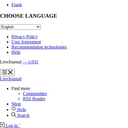
Frank
CHOOSE LANGUAGE
Privacy Policy
User Agreement
Recommendation technologies
Help
LiveJournal
— v.931
?
?
LiveJournal
Find more
Communities
RSS Reader
Shop
Help
Search
Log in
`