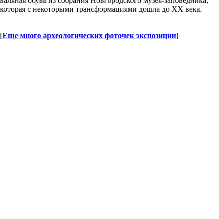
валяная обувь из собрания Новгородского музея-заповедника,
которая с некоторыми трансформациями дошла до ХХ века.
[
Еще много археологических фоточек экспозиции
]