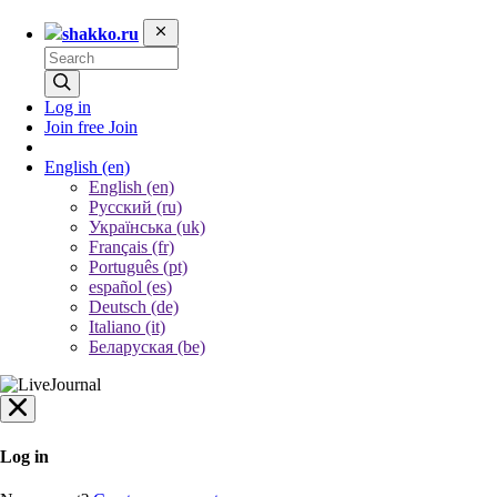
shakko.ru
Log in
Join free
Join
English
(en)
English (en)
Русский (ru)
Українська (uk)
Français (fr)
Português (pt)
español (es)
Deutsch (de)
Italiano (it)
Беларуская (be)
Log in