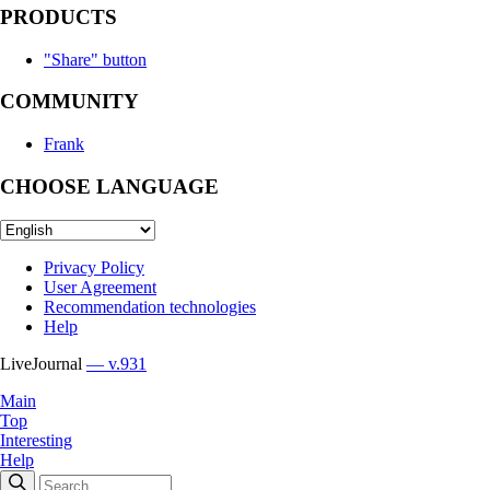
PRODUCTS
"Share" button
COMMUNITY
Frank
CHOOSE LANGUAGE
Privacy Policy
User Agreement
Recommendation technologies
Help
LiveJournal
— v.931
Main
Top
Interesting
Help