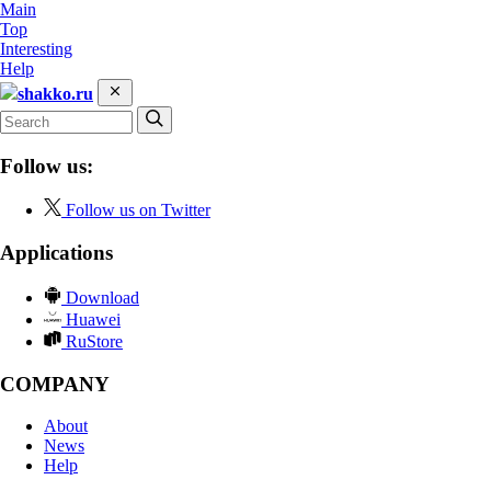
Main
Top
Interesting
Help
shakko.ru
Follow us:
Follow us on Twitter
Applications
Download
Huawei
RuStore
COMPANY
About
News
Help