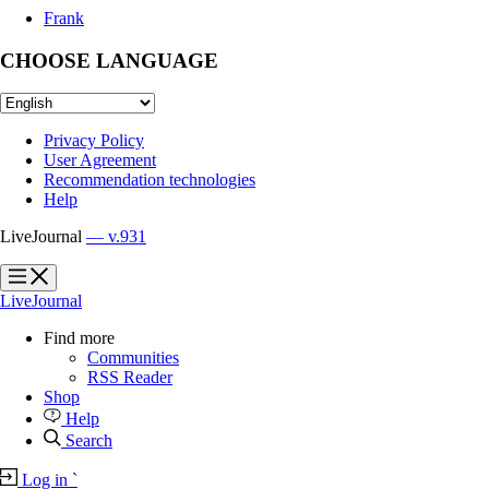
Frank
CHOOSE LANGUAGE
Privacy Policy
User Agreement
Recommendation technologies
Help
LiveJournal
— v.931
?
?
LiveJournal
Find more
Communities
RSS Reader
Shop
Help
Search
Log in
`