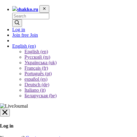
shakko.ru
Log in
Join free
Join
English
(en)
English (en)
Русский (ru)
Українська (uk)
Français (fr)
Português (pt)
español (es)
Deutsch (de)
Italiano (it)
Беларуская (be)
Log in