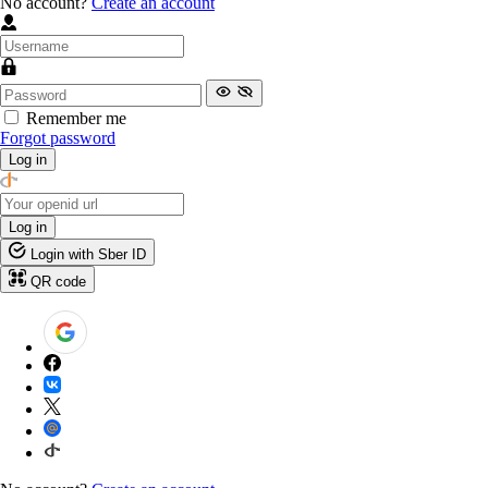
No account?
Create an account
Remember me
Forgot password
Log in
Log in
Login with Sber ID
QR code