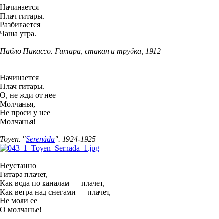
Начинается
Плач гитары.
Разбивается
Чаша утра.
Пабло Пикассо. Гитара, стакан и трубка, 1912
Начинается
Плач гитары.
О, не жди от нее
Молчанья,
Не проси у нее
Молчанья!
Toyen. "
Serenáda
". 1924-1925
Неустанно
Гитара плачет,
Как вода по каналам — плачет,
Как ветра над снегами — плачет,
Не моли ее
О молчанье!