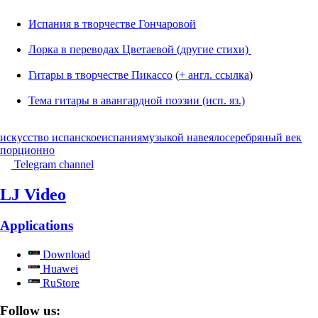
Испания в творчестве Гончаровой
Лорка в переводах Цветаевой (другие стихи)
Гитары в творчестве Пикассо
(
+ англ. ссылка
)
Тема гитары в авангардной поэзии (исп. яз.)
искусство испанское
испания
музыкой навеяло
серебряный век
порционно
Telegram channel
LJ Video
Applications
Download
Huawei
RuStore
Follow us: