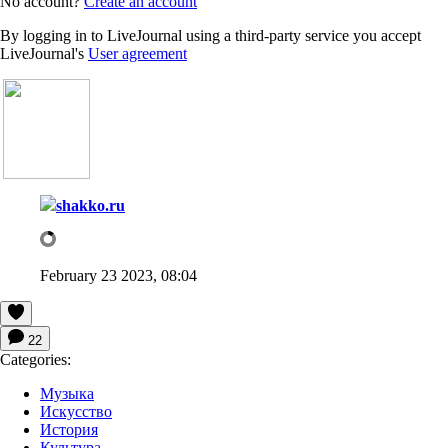
No account?
Create an account
By logging in to LiveJournal using a third-party service you accept
LiveJournal's
User agreement
shakko.ru
February 23 2023, 08:04
22
Categories:
Музыка
Искусство
История
Культура