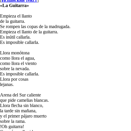
[
Испанский текст
]
«La Guitarra»
Empieza el llanto
de la guitarra.
Se rompen las copas de la madrugada.
Empieza el llanto de la guitarra.
Es inútil callarla.
Es imposible callarla.
Llora monótona
como llora el agua,
como llora el viento
sobre la nevada.
Es imposible callarla.
Llora por cosas
lejanas.
Arena del Sur caliente
que pide camelias blancas.
Llora flecha sin blanco,
la tarde sin mañana,
y el primer pájaro muerto
sobre la rama.
!Oh guitarra!