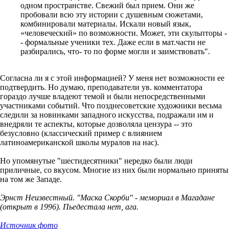
одном пространстве. Свежий был прием. Они же
пробовали всю эту истории с душевным сюжетами,
комбинировали материалы. Искали новый язык,
«человеческий» по возможности. Может, эти скульпторы -
- формальные ученики тех. Даже если в мат.части не
разбирались, что- то по форме могли и заимствовать".
Согласна ли я с этой информацией? У меня нет возможности ее
подтвердить. Но думаю, преподаватели ув. комментатора
гораздо лучше владеют темой и были непосредственными
участниками событий. Что позднесоветские художники весьма
следили за новинками западного искусства, подражали им и
внедряли те аспекты, которые дозволяла цензура -- это
безусловно (классический пример с влиянием
латиноамериканской школы муралов на нас).
Но упомянутые "шестидесятники" нередко были люди
приличные, со вкусом. Многие из них были нормально приняты
на том же Западе.
Эрнст Неизвестный. "Маска Скорби" - мемориал в Магадане
(открыт в 1996). Пьедестала нет, ага.
Источник фото