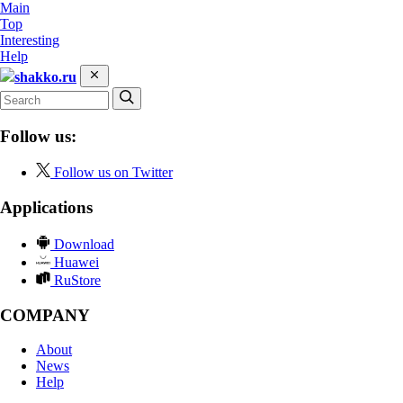
Main
Top
Interesting
Help
shakko.ru
Follow us:
Follow us on Twitter
Applications
Download
Huawei
RuStore
COMPANY
About
News
Help