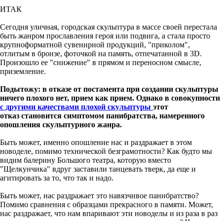
ИТАК
Сегодня уличная, городская скульптура в массе своей перестала
быть жанром прославления героя или подвига, а стала просто
крупноформатной сувенирной продукций, "приколом",
отлитым в бронзе, фоточкой на память, отпечатанной в 3D.
Произошло ее "снижение" в прямом и переносном смысле,
приземление.
Подытожу: в отказе от постамента при создании скульптуры
ничего плохого нет, прием как прием. Однако в совокупности
с другими качествами плохой скульптуры
этот
отказ становится симптомом панибратства, намеренного
опошления скульптурного жанра.
Быть может, именно опошление нас и раздражает в этом
новоделе, помимо технической безграмотности? Как будто мы
видим балерину Большого театра, которую вместо
"Щелкунчика" вдруг заставили танцевать тверк, да еще и
агитировать за то, что так и надо.
Быть может, нас раздражает это навязчивое панибратство?
Помимо сравнения с образцами прекрасного в памяти. Может,
нас раздражает, что нам впаривают эти новоделы и из раза в раз