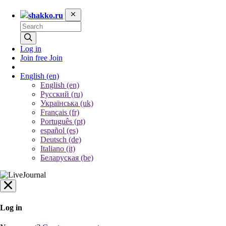
shakko.ru
Log in
Join free
Join
English
(en)
English (en)
Русский (ru)
Українська (uk)
Français (fr)
Português (pt)
español (es)
Deutsch (de)
Italiano (it)
Беларуская (be)
Log in