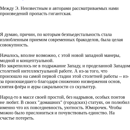
Между Э. Неизвестным и авторами рассматриваемых нами
произведений пропасть гигантская.
Я думаю, причин, по которым безпьедестальность стала
излюбленным приемом современных бракоделов, была целая
совокупность.
Началось, вполне возможно, с этой новой западной манеры,
модной и концептуальной.
Но закрепилось не в подражание Западу, и проделанной Западом
столетней интеллектуальной работе. А из-за того, что
произошло на самой первой стадии этой столетней работы -- из-
за произошедшего благодаря снижению низвержения основ,
снятия флёра и ауры сакральности со скульптур.
Народ-то в массе своей простой, без надрывов, особых понтов
не любит. В своих "домашних" (городских) статуях, он полюбил
именно что их повседневность, уютность. Юморочек. Чтобы
можно было прислониться и почувствовать единство. На
счастье потереть.