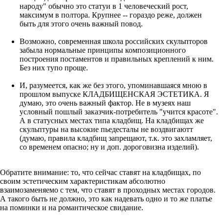
народу" обычно это статуи в 1 человеческий рост,
максимум в полтора. Крупнее -- гораздо реже, должен
быть для этого очень важный повод.
Возможно, современная школа российских скульпторов
забыла нормальные принципы композиционного
построения постаментов и правильных креплений к ним.
Без них тупо проще.
И, разумеется, как же без этого, упоминавшаяся мною в
прошлом выпуске КЛАДБИЩЕНСКАЯ ЭСТЕТИКА. Я
думаю, это очень важный фактор. Не в музеях наш
условный пошлый заказчик-потребитель "учится красоте".
А в статусных местах типа кладбищ. На кладбищах же
скульптуры на высокие пьедесталы не воздвигаютт
(думаю, правила кладбищ запрещают, т.к. это захламляет,
со временем опасно; ну и доп. дороговизна изделий).
Обратите внимание: то, что сейчас ставят на кладбищах, по
своим эстетическим характеристикам абсолютно
взаимозаменяемо с тем, что ставят в проходных местах городов.
А такого быть не должно, это как надевать одно и то же платье
на поминки и на романтическое свидание.