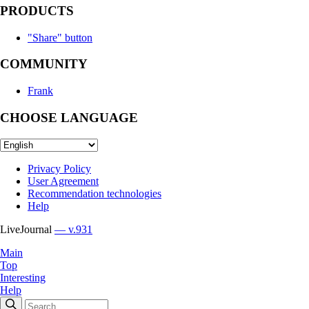
PRODUCTS
"Share" button
COMMUNITY
Frank
CHOOSE LANGUAGE
Privacy Policy
User Agreement
Recommendation technologies
Help
LiveJournal
— v.931
Main
Top
Interesting
Help