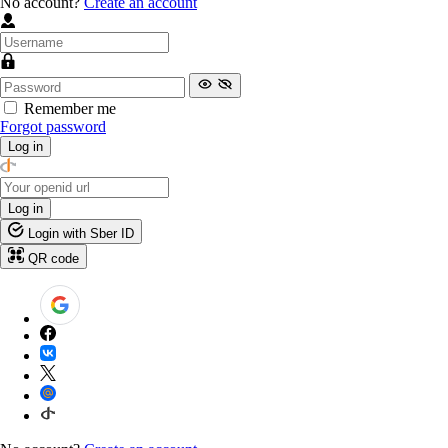
No account?
Create an account
Remember me
Forgot password
Log in
Log in
Login with Sber ID
QR code