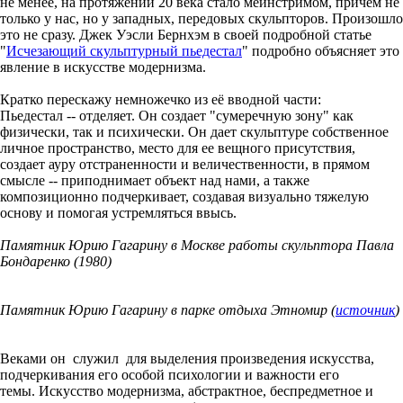
не менее, на протяжении 20 века стало мейнстримом, причем не
только у нас, но у западных, передовых скульпторов. Произошло
это не сразу. Джек Уэсли Бернхэм в своей подробной статье
"
Исчезающий скульптурный пьедестал
" подробно объясняет это
явление в искусстве модернизма.
Кратко перескажу немножечко из её вводной части:
Пьедестал -- отделяет. Он создает "сумеречную зону" как
физически, так и психически. Он дает скульптуре собственное
личное пространство, место для ее вещного присутствия,
создает ауру отстраненности и величественности, в прямом
смысле -- приподнимает объект над нами, а также
композиционно подчеркивает, создавая визуально тяжелую
основу и помогая устремляться ввысь.
Памятник Юрию Гагарину в Москве работы скульптора Павла
Бондаренко (1980)
Памятник Юрию Гагарину в парке отдыха Этномир (
источник
)
Веками он служил для выделения произведения искусства,
подчеркивания его особой психологии и важности его
темы. Искусство модернизма, абстрактное, беспредметное и