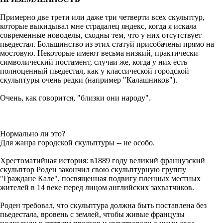
Примерно две трети или даже три четверти всех скульптур,
которые выкидывал мне страдалец яндекс, когда я искала
современные новоделы, сходны тем, что у них отсутствует
пьедестал. Большинство из этих статуй присобачены прямо на
мостовую. Некоторые имеют весьма низкий, практически
символический постамент, случаи же, когда у них есть
полноценный пьедестал, как у классической городской
скульптуры очень редки (например "Калашников").
Очень, как говорится, "близки они народу".
Нормально ли это?
Для жанра городской скульптуры -- не особо.
Хрестоматийная история: в1889 году великий французский
скульптор Роден закончил свою скульптурную группу
"Граждане Кале", посвященная подвигу пленных местных
жителей в 14 веке перед лицом английских захватчиков.
Роден требовал, что скульптура должна быть поставлена без
пьедестала, вровень с землей, чтобы живые французы