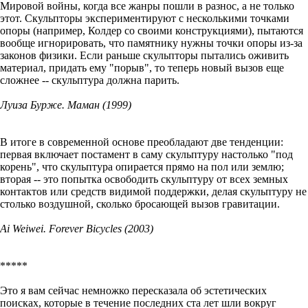
Мировой войны, когда все жанры пошли в разнос, а не только
этот. Скульпторы экспериментируют с несколькими точками
опоры (например, Колдер со своими конструкциями), пытаются
вообще игнорировать, что памятнику нужны точки опоры из-за
законов физики. Если раньше скульпторы пытались оживить
материал, придать ему "порыв", то теперь новый вызов еще
сложнее -- скульптура должна парить.
Луиза Бурже. Маман (1999)
В итоге в современной основе преобладают две тенденции:
первая включает постамент в саму скульптуру настолько "под
корень", что скульптура опирается прямо на пол или землю;
вторая -- это попытка освободить скульптуру от всех земных
контактов или средств видимой поддержки, делая скульптуру не
столько воздушной, сколько бросающей вызов гравитации.
Ai Weiwei. Forever Bicycles (2003)
*****
Это я вам сейчас немножко пересказала об эстетических
поисках, которые в течение последних ста лет шли вокруг