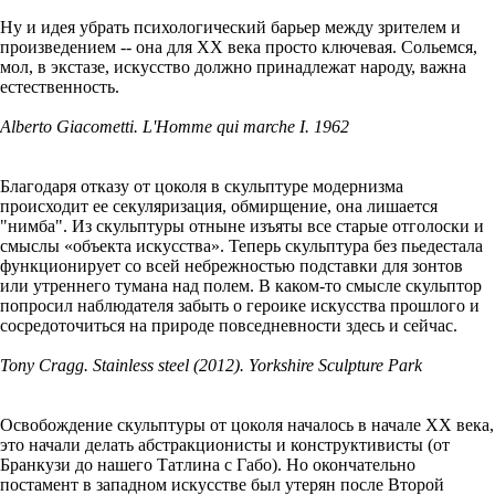
Ну и идея убрать психологический барьер между зрителем и
произведением -- она для ХХ века просто ключевая. Сольемся,
мол, в экстазе, искусство должно принадлежат народу, важна
естественность.
Alberto Giacometti. L'Homme qui marche I. 1962
Благодаря отказу от цоколя в скульптуре модернизма
происходит ее секуляризация, обмирщение, она лишается
"нимба". Из скульптуры отныне изъяты все старые отголоски и
смыслы «объекта искусства». Теперь скульптура без пьедестала
функционирует со всей небрежностью подставки для зонтов
или утреннего тумана над полем. В каком-то смысле скульптор
попросил наблюдателя забыть о героике искусства прошлого и
сосредоточиться на природе повседневности здесь и сейчас.
Tony Cragg. Stainless steel (2012). Yorkshire Sculpture Park
Освобождение скульптуры от цоколя началось в начале ХХ века,
это начали делать абстракционисты и конструктивисты (от
Бранкузи до нашего Татлина с Габо). Но окончательно
постамент в западном искусстве был утерян после Второй