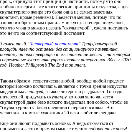
проч., отринуло этот принцип (в частности, потому что оно
любило отвергать все классические принципы искусства, а для
скульптурного жанра это была одна из самых заметных
констант, кроме реализма). Пьедестал мешал, потому что по
заново изобретенным правилам искусства теперь получалось,
что что угодно можно назвать "скульптурой", ежели поставить
это нечто на соответствующий постамент.
Знаменитый "
Четвертый постамент
" Траффальгарской
площади навечно оставлен без стационарного памятника,
поэтому он был превращен в "выставочное место", на котором
современные художники упражняются наперегонки. Здесь: 2020
год, Heather Phillipson’s The End monument.
Таким образом, теоретически любой, вообще любой предмет,
который можно
поставить
, является с точки зрения искусства
модернизма
статуей
, а такое читерство раздражает. Гораздо
интересней придумать скультуру, которая явно является
скульптурой даже безо всякого пьедестала под собою, чтобы ее
"скульптурность" была очевидна с первого взгляда. Это
челлендж, а крутые художники 20 века любят челленджи.
Еще они любят подрывать основы. А ведь отказаться от
постамента -- это в прямом смысле именно
подорвать основы
!