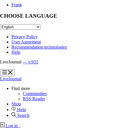
Frank
CHOOSE LANGUAGE
Privacy Policy
User Agreement
Recommendation technologies
Help
LiveJournal
— v.931
?
?
LiveJournal
Find more
Communities
RSS Reader
Shop
Help
Search
Log in
`