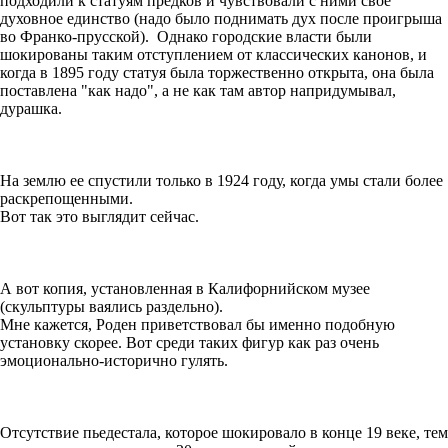
подходили к статуям предков и чувствовали с ними свое
духовное единство (надо было поднимать дух после проигрыша
во Франко-прусской). Однако городские власти были
шокированы таким отступлением от классических канонов, и
когда в 1895 году статуя была торжественно открыта, она была
поставлена "как надо", а не как там автор напридумывал,
дурашка.
На землю ее спустили только в 1924 году, когда умы стали более
раскрепощенными.
Вот так это выглядит сейчас.
А вот копия, установленная в Калифорнийском музее
(скульптуры ваялись раздельно).
Мне кажется, Роден приветствовал бы именно подобную
установку скорее. Вот среди таких фигур как раз очень
эмоционально-исторично гулять.
Отсутствие пьедестала, которое шокировало в конце 19 веке, тем