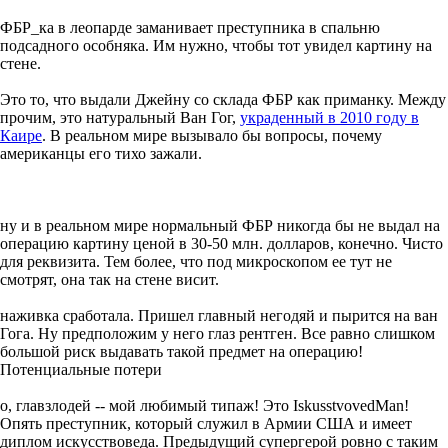
ФБР_ка в леопарде заманивает преступника в спальню
подсадного особняка. Им нужно, чтобы тот увидел картину на
стене.
Это то, что выдали Джейну со склада ФБР как приманку. Между
прочим, это натуральный Ван Гог,
украденный в 2010 году в
Каире
. В реальном мире вызывало бы вопросы, почему
американцы его тихо зажали.
ну и в реальном мире нормальный ФБР никогда бы не выдал на
операцию картину ценой в 30-50 млн. долларов, конечно. Чисто
для реквизита. Тем более, что под микроскопом ее тут не
смотрят, она так на стене висит.
наживка сработала. Пришел главный негодяй и пырится на ван
Гога. Ну предположим у него глаз рентген. Все равно слишком
большой риск выдавать такой предмет на операцию!
Потенциальные потери
о, главзлодей -- мой любимый типаж! Это IskusstvovedMan!
Опять преступник, который служил в Армии США и имеет
диплом искусствоведа. Предыдущий супергерой ровно с таким