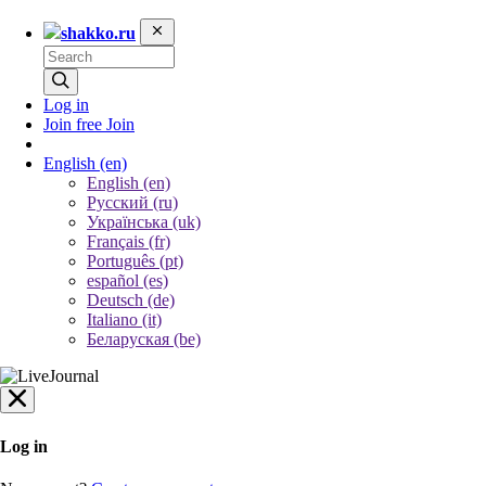
shakko.ru
Log in
Join free
Join
English
(en)
English (en)
Русский (ru)
Українська (uk)
Français (fr)
Português (pt)
español (es)
Deutsch (de)
Italiano (it)
Беларуская (be)
Log in