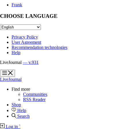
Frank
CHOOSE LANGUAGE
Privacy Policy
User Agreement
Recommendation technologies
Help
LiveJournal
— v.931
?
?
LiveJournal
Find more
Communities
RSS Reader
Shop
Help
Search
Log in
`