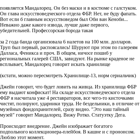
появляется Мандалорец. Он без маски и в костюме с галстуком.
Он глава искусствоведческого отдела ФБР. Нет, не буду фапать.
Вот если б главным искусствоведом был Оби ван Кеноби...
Неважно даже какого извода, лучше даже первого,
убедительней. Профессорская борода такая
за 2 года банда организовала 6 налетов на 100 млн. долларов.
Труп был первый, распоясались! Шуруют при этом по галереям
Далласа, Феникса и проч. В общем, ничосе пошиб у
региональных галерей США, завидуют. На рынке краденое не
всплывает, Мандалорец говорит искать хранилище
(кстати, можно пересмотреть Хранилище-13, норм сериальчик)
Джейн говорит, что будет ловить на живца. Из хранилища ФБР
ему выдают конфискат! На складе искусствоведческого отдела
ФБР я насчитала уже 4 реставраторов, все чего-то кисточками
чистят, полируют, ударники труда. Не бездельники, в отличие от
музейных фондохранителей, сразу видно. "Это наш тайный
музей" говорит Мандалорец. Вижу Ротко. Статуэтку Дега.
Происходит внедрение. Джейн изображает богатого
подпольного коллекционера-плейбоя. В кашне и с прононсом.
Люблю этот момент.