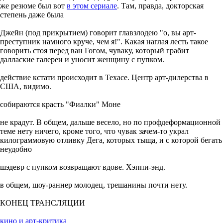
же резюме был вот
в этом сериале
. Там, правда, докторская
степень даже была
Джейн (под прикрытием) говорит главзлодею "о, вы арт-
преступник намного круче, чем я!". Какая наглая лесть такое
говорить стоя перед ван Гогом, чуваку, который грабит
даллаские галереи и уносит женщину с пупком.
действие кстати происходит в Техасе. Центр арт-дилерства в
США, видимо.
собираются красть "Фиалки" Моне
не крадут. В общем, дальше весело, но по профдеформационной
теме нету ничего, кроме того, что чувак зачем-то украл
килограммовую отливку Дега, которых тыща, и с которой бегать
неудобно
шэдевр с пупком возвращают вдове. Хэппи-энд.
в общем, шоу-раннер молодец, трешанины почти нету.
КОНЕЦ ТРАНСЛЯЦИИ
кино и арт-критика