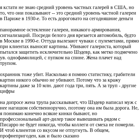
я кстати не знаю средний уровень частных галерей в США, но
то, что они показывают -- это средний уровень частной галереи
в Париже в 1930-е. То есть дороговато на сегодняшние деньги
панорамное остекление галереи, никакого армирования,
сигнализаций. Посреди белого дня врезается автомобиль, будто
в Москве в 1990-е. Оттуда вылезают чуваки с пулеметами, прямо
при клиентах выносят картины. Убивают галериста, который
пытался защитить исключительно Шэдевр, как метко подмечено
ув. однофамилицей, с пупком на спине. Жена плачет над
трупом.
охранник тоже убит. Насколько я помню статистику, грабители
картин никого обычно не убивают. Потому что за кражу
картины даже за 10 млн. дают года три, пять. А за труп - другие
цифры
на допросе жена трупа рассказывает, что Шэдевр написал муж с
нее нагишом собственноручно, поэтому она им была дорога. Не,
я понимаю конечно всякие кинки бывают, но
профессиональный арт-дилер такое вывешивать рядом с
Писарро не будет никогда, чтобы коллеги от смеха не померли.
И чтоб клиентов со вкусом не отпугнуть. В общем,
профнепригоден, как и было сказано