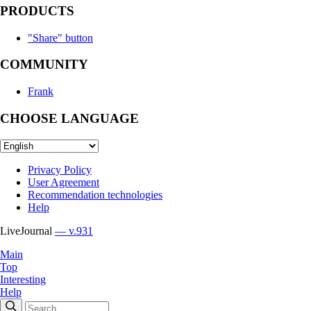
PRODUCTS
"Share" button
COMMUNITY
Frank
CHOOSE LANGUAGE
Privacy Policy
User Agreement
Recommendation technologies
Help
LiveJournal
— v.931
Main
Top
Interesting
Help