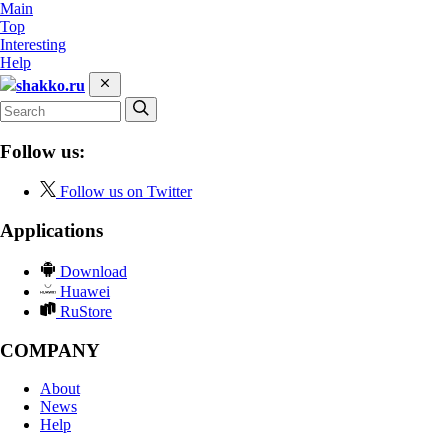
Main
Top
Interesting
Help
shakko.ru
Follow us:
Follow us on Twitter
Applications
Download
Huawei
RuStore
COMPANY
About
News
Help