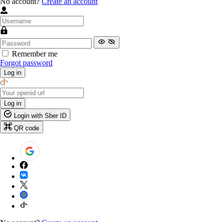
No account?
Create an account
Remember me
Forgot password
Log in
Log in
Login with Sber ID
QR code