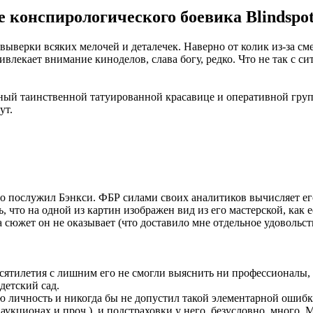
е конспирологического боевика Blindspo
 выверки всяких мелочей и деталечек. Наверно от колик из-за с
влекает внимание киноделов, слава богу, редко. Что не так с си
ный таинственной татуированной красавице и оперативной групп
ут.
 послужил Бэнкси. ФБР силами своих аналитиков вычисляет ег
 что на одной из картин изображен вид из его мастерской, как 
сюжет он не оказывает (что доставило мне отдельное удовольст
десятилетия с лишним его не смогли выяснить ни профессионалы,
детский сад.
 личность и никогда бы не допустил такой элементарной ошибки
аукционах и проч.), и подстраховки у него, безусловно, много.