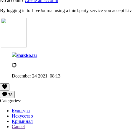
No account?
Create an account
By logging in to LiveJournal using a third-party service you accept Li
shakko.ru
December 24 2021, 08:13
78
Categories:
Культура
Искусство
Криминал
Cancel