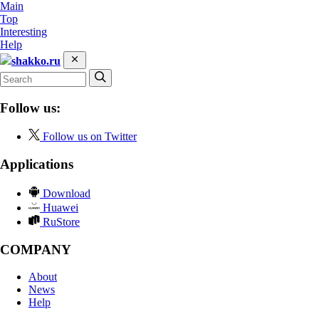
Main
Top
Interesting
Help
shakko.ru
Follow us:
Follow us on Twitter
Applications
Download
Huawei
RuStore
COMPANY
About
News
Help