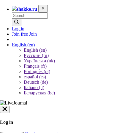
shakko.ru
Log in
Join free
Join
English
(en)
English (en)
Русский (ru)
Українська (uk)
Français (fr)
Português (pt)
español (es)
Deutsch (de)
Italiano (it)
Беларуская (be)
Log in