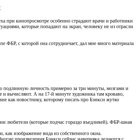
t
меха при кинопросмотре особенно страдают врачи и работники
туациями, которые попадают на экран, человеку не из отрасли
е ФБР, с которой она сотрудничает, дал мне много материала
о подлинную личность примерно за три минуты, мозгами и
ее и вычисляют. А на 17-й минуте художника там кроваво,
вие как новостнику, которому писать про Бэнкси жутко
 ни любители (которые подчас гораздо въедливей). ФБР-шная
, как изображение вида из собственного окна.
 Многие произведения Бэнкси сейчас наверняка делаются с