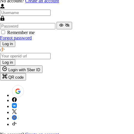
No account?
Create an account
Remember me
Forgot password
Log in
Log in
Login with Sber ID
QR code