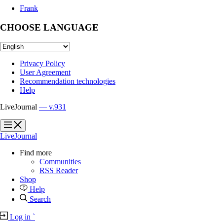
Frank
CHOOSE LANGUAGE
Privacy Policy
User Agreement
Recommendation technologies
Help
LiveJournal
— v.931
?
?
LiveJournal
Find more
Communities
RSS Reader
Shop
Help
Search
Log in
`