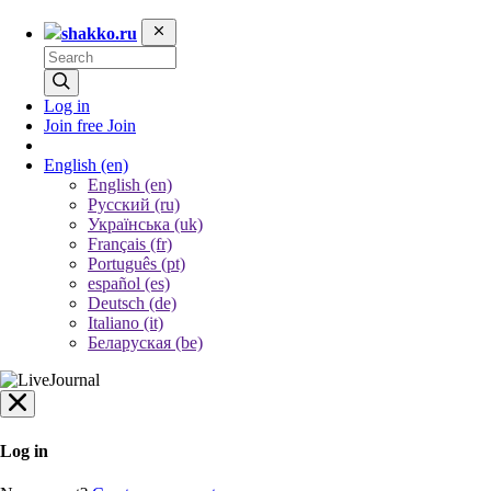
shakko.ru
Log in
Join free
Join
English
(en)
English (en)
Русский (ru)
Українська (uk)
Français (fr)
Português (pt)
español (es)
Deutsch (de)
Italiano (it)
Беларуская (be)
Log in