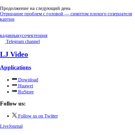
Продолжение на следующий день
Отрицание проблем с головой — симптом плохого созерцателя
картин
кадавры
кусочек
теория
Telegram channel
LJ Video
Applications
Download
Huawei
RuStore
Follow us:
Follow us on Twitter
LiveJournal