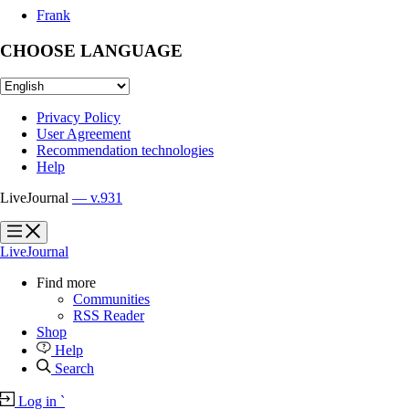
Frank
CHOOSE LANGUAGE
Privacy Policy
User Agreement
Recommendation technologies
Help
LiveJournal
— v.931
?
?
LiveJournal
Find more
Communities
RSS Reader
Shop
Help
Search
Log in
`