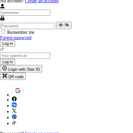
No account?
Create an account
Remember me
Forgot password
Log in
Log in
Login with Sber ID
QR code