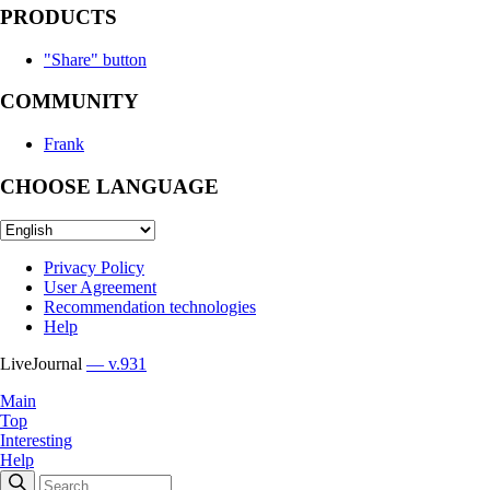
PRODUCTS
"Share" button
COMMUNITY
Frank
CHOOSE LANGUAGE
Privacy Policy
User Agreement
Recommendation technologies
Help
LiveJournal
— v.931
Main
Top
Interesting
Help