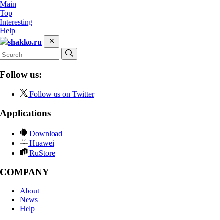
Main
Top
Interesting
Help
shakko.ru
Follow us:
Follow us on Twitter
Applications
Download
Huawei
RuStore
COMPANY
About
News
Help