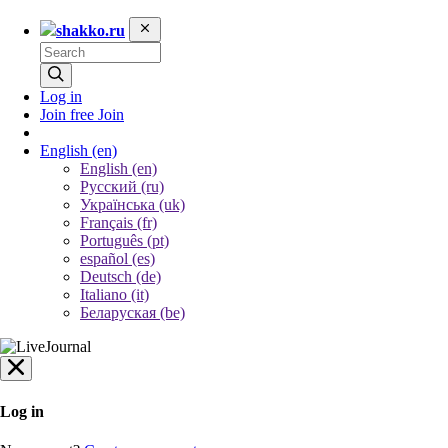
shakko.ru
Log in
Join free
Join
English
(en)
English (en)
Русский (ru)
Українська (uk)
Français (fr)
Português (pt)
español (es)
Deutsch (de)
Italiano (it)
Беларуская (be)
Log in