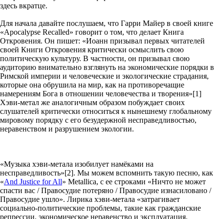
здесь вкратце.
Для начала давайте послушаем, что Гарри Майер в своей книге
«Apocalypse Recalled» говорит о том, что делает Книга
Откровения. Он пишет: «Иоанн призывал первых читателей
своей Книги Откровения критически осмыслить свою
политическую культуру. В частности, он призывал свою
аудиторию внимательно взглянуть на экономические порядки в
Римской империи и человеческие и экологические страдания,
которые она обрушила на мир, как на противоречащие
намерениям Бога в отношении человечества и творения»[1]
Хэви-метал же аналогичным образом побуждает своих
слушателей критически относиться к нынешнему глобальному
мировому порядку с его безудержной несправедливостью,
неравенством и разрушением экологии.
«Музыка хэви-метала изобилует намёками на
несправедливость»[2]. Мы можем вспомнить такую ​​песню, как
«
And Justice for All
» Metallica, с ее строками «Ничто не может
спасти вас / Правосудие потеряно / Правосудие изнасиловано /
Правосудие ушло». Лирика хэви-метала «затрагивает
социально-политические проблемы, такие как гражданские
репрессии, экономическое неравенство и эксплуатация,