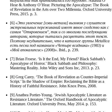
визуалисты так притягивались его трудом».
Natasha O’
Hear & Anthony O’Hear. Picturing the Apocalypse: The Book
of Revelation in the Arts over Two Millennia. Oxford University
Press, 2015. p. 3.
[6]
«Это увлечение [хэви-метала] вызовом у слушателя
экстремальных переживаний имеет явное сходство как с
самим "Откровением", так и со многими последующими
авторами, которые пытались расцветить этот текст.
Поэтому неудивительно, что в каталоге группы Metallica
есть песни под названием «Четыре всадника» (1983) и
«Мой апокалипсис» (2008)»
. Ibid., p. 239.
[7] Brian Froese. ‘Is It the End, My Friend? Black Sabbath’s
Apocalypse of Horror.’ Black Sabbath and Philosophy:
Mastering Reality. John Wiley and Sons Inc, 2013. p. 23.
[8] Greg Carey. ‘The Book of Revelation as Counter-Imperial
Script.’ In the Shadow of Empire: Reclaiming the Bible as a
History of Faithful Resistance. John Knox Press, 2008.
[9] Anathea Portier-Young. ‘Jewish Apocalyptic Literature as
Resistance Literature.’ The Oxford Handbook of Apocalyptic
Literature. Oxford University Press, May 2014. p. 153.