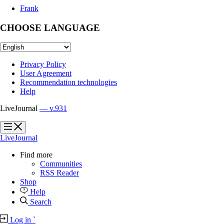
Frank
CHOOSE LANGUAGE
Privacy Policy
User Agreement
Recommendation technologies
Help
LiveJournal
— v.931
?
?
LiveJournal
Find more
Communities
RSS Reader
Shop
Help
Search
Log in
`