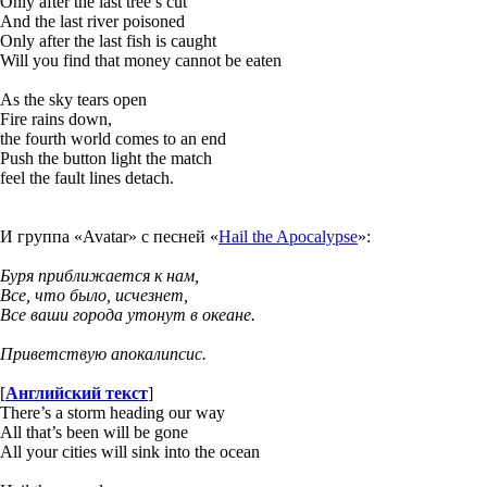
Only after the last tree’s cut
And the last river poisoned
Only after the last fish is caught
Will you find that money cannot be eaten
As the sky tears open
Fire rains down,
the fourth world comes to an end
Push the button light the match
feel the fault lines detach.
И группа «Avatar» с песней «
Hail the Apocalypse
»:
Буря приближается к нам,
Все, что было, исчезнет,
Все ваши города утонут в океане.
Приветствую апокалипсис.
[
Английский текст
]
There’s a storm heading our way
All that’s been will be gone
All your cities will sink into the ocean