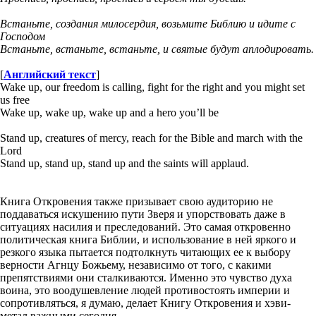
Встаньте, создания милосердия, возьмите Библию и идите с
Господом
Встаньте, встаньте, встаньте, и святые будут аплодировать.
[
Английский текст
]
Wake up, our freedom is calling, fight for the right and you might set
us free
Wake up, wake up, wake up and a hero you’ll be
Stand up, creatures of mercy, reach for the Bible and march with the
Lord
Stand up, stand up, stand up and the saints will applaud.
Книга Откровения также призывает свою аудиторию не
поддаваться искушению пути Зверя и упорствовать даже в
ситуациях насилия и преследований. Это самая откровенно
политическая книга Библии, и использование в ней яркого и
резкого языка пытается подтолкнуть читающих ее к выбору
верности Агнцу Божьему, независимо от того, с какими
препятствиями они сталкиваются. Именно это чувство духа
воина, это воодушевление людей противостоять империи и
сопротивляться, я думаю, делает Книгу Откровения и хэви-
метал важными сегодня.