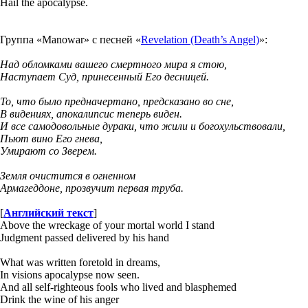
Hail the apocalypse.
Группа «Manowar» с песней «
Revelation (Death’s Angel)
»:
Над обломками вашего смертного мира я стою,
Наступает Суд, принесенный Его десницей.
То, что было предначертано, предсказано во сне,
В видениях, апокалипсис теперь виден.
И все самодовольные дураки, что жили и богохульствовали,
Пьют вино Его гнева,
Умирают со Зверем.
Земля очистится в огненном
Армагеддоне, прозвучит первая труба.
[
Английский текст
]
Above the wreckage of your mortal world I stand
Judgment passed delivered by his hand
What was written foretold in dreams,
In visions apocalypse now seen.
And all self-righteous fools who lived and blasphemed
Drink the wine of his anger