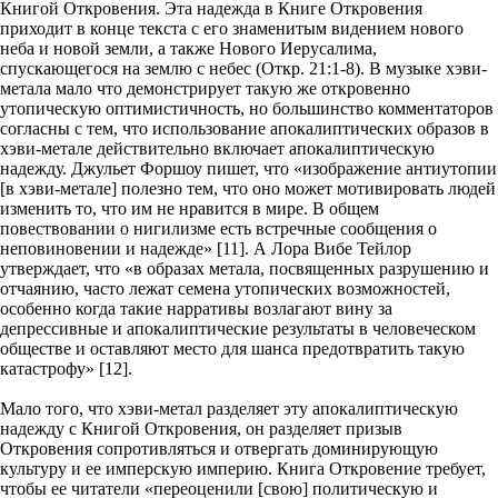
Книгой Откровения. Эта надежда в Книге Откровения
приходит в конце текста с его знаменитым видением нового
неба и новой земли, а также Нового Иерусалима,
спускающегося на землю с небес (Откр. 21:1-8). В музыке хэви-
метала мало что демонстрирует такую же ​​откровенно
утопическую оптимистичность, но большинство комментаторов
согласны с тем, что использование апокалиптических образов в
хэви-метале действительно включает апокалиптическую
надежду. Джульет Форшоу пишет, что «изображение антиутопии
[в хэви-метале] полезно тем, что оно может мотивировать людей
изменить то, что им не нравится в мире. В общем
повествовании о нигилизме есть встречные сообщения о
неповиновении и надежде» [11]. А Лора Вибе Тейлор
утверждает, что «в образах метала, посвященных разрушению и
отчаянию, часто лежат семена утопических возможностей,
особенно когда такие нарративы возлагают вину за
депрессивные и апокалиптические результаты в человеческом
обществе и оставляют место для шанса предотвратить такую ​​
катастрофу» [12].
Мало того, что хэви-метал разделяет эту апокалиптическую
надежду с Книгой Откровения, он разделяет призыв
Откровения сопротивляться и отвергать доминирующую
культуру и ее имперскую империю. Книга Откровение требует,
чтобы ее читатели «переоценили [свою] политическую и