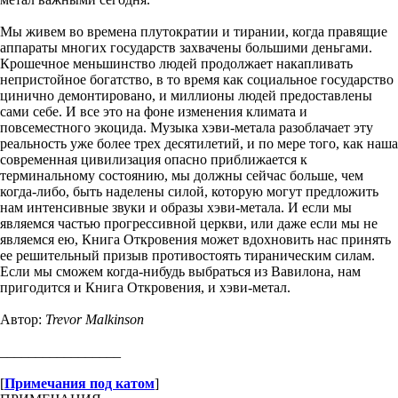
Мы живем во времена плутократии и тирании, когда правящие
аппараты многих государств захвачены большими деньгами.
Крошечное меньшинство людей продолжает накапливать
непристойное богатство, в то время как социальное государство
цинично демонтировано, и миллионы людей предоставлены
сами себе. И все это на фоне изменения климата и
повсеместного экоцида. Музыка хэви-метала разоблачает эту
реальность уже более трех десятилетий, и по мере того, как наша
современная цивилизация опасно приближается к
терминальному состоянию, мы должны сейчас больше, чем
когда-либо, быть наделены силой, которую могут предложить
нам интенсивные звуки и образы хэви-метала. И если мы
являемся частью прогрессивной церкви, или даже если мы не
являемся ею, Книга Откровения может вдохновить нас принять
ее решительный призыв противостоять тираническим силам.
Если мы сможем когда-нибудь выбраться из Вавилона, нам
пригодится и Книга Откровения, и хэви-метал.
Автор:
Trevor Malkinson
_________________
[
Примечания под катом
]