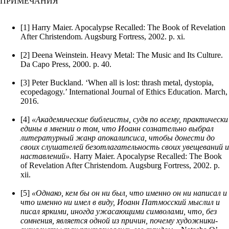
ПРИМЕЧАНИЯ
[1] Harry Maier. Apocalypse Recalled: The Book of Revelation
After Christendom. Augsburg Fortress, 2002. p. xi.
[2] Deena Weinstein. Heavy Metal: The Music and Its Culture.
Da Capo Press, 2000. p. 40.
[3] Peter Buckland. ‘When all is lost: thrash metal, dystopia,
ecopedagogy.’ International Journal of Ethics Education. March,
2016.
[4]
«Академические библеисты, судя по всему, практически
едины в мнении о том, что Иоанн сознательно выбрал
литературный жанр апокалипсиса, чтобы донести до
своих слушателей безотлагательность своих увещеваний и
наставлений».
Harry Maier. Apocalypse Recalled: The Book
of Revelation After Christendom. Augsburg Fortress, 2002. p.
xii.
[5]
«Однако, кем бы он ни был, что именно он ни написал и
что именно ни имел в виду, Иоанн Патмосский мыслил и
писал яркими, иногда ужасающими символами, что, без
сомнения, является одной из причин, почему художники-