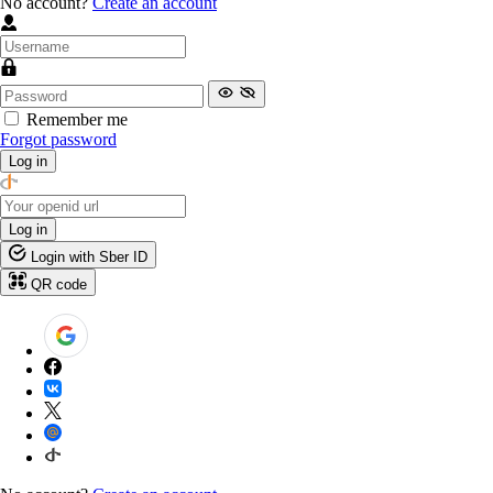
No account?
Create an account
Remember me
Forgot password
Log in
Log in
Login with Sber ID
QR code