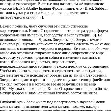
иногда и ужасающие. В статье под названием «Апокалипсис
ужасов Black Sabbath» Брайан Фрозе пишет, что «Black Sabbath
писали музыку и стихи с силой апокалиптического
литературного стиля» [7].
Важно помнить, чему служили эти стилистические
характеристики. Книга Откровения — это литературная форма
сопротивления империи, господству и эксплуатации [8]. Ее
основные символы — Дракон, Зверь с моря, Зверь с земли и
Вавилон [9]. Музыка хэви-метала стремится сделать то же самое
для нашего нынешнего мирового порядка. Ее тексты и обложки
альбомов отражают отвратительное лицо современного мира,
которому угрожают ядерная война и изменение климата, и
который поражен жадностью, неравенством,
непрекращающимися войнами и экологическим опустошением.
Чтобы изобразить порочность и серьезность этой ситуации,
хэви-метал часто использует образы зла из Книги Откровения.
Зверь, сатана, антихрист и так далее «служат стенографией» для
тех сил, которые в настоящее время разрушают наш мир
[10]. Музыка хэви-метала и Книга Откровения говорят о битве
между добром и злом, описывая текущее состояние мира.
Глубокий крик боли живет под поверхностью звуковой мощи
хэви-метала, и исполнители хэви-метала, похоже, находят
утешение в апокалиптических образах, повествующих о том, что