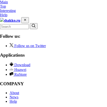
Main
Top
Interesting
Help
shakko.ru
Follow us:
Follow us on Twitter
Applications
Download
Huawei
RuStore
COMPANY
About
News
Help