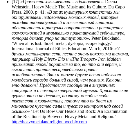
[17]
«Громкость хэви-метала… вдохновляет».
Deena
Weinstein. Heavy Metal: The Music and Its Culture. Da Capo
Press, 2000. p. 41;
«В этих культурных контекстах мы
обнаруживаем недовольных молодых людей, которые
находят индивидуальный и коллективный катарсис,
идентичность и ритуалы сопротивления и расширения
возможностей в музыкально практикуемой субкультуре,
которая делает упор на антиутопию».
Peter Buckland.
‘When all is lost: thrash metal, dystopia, ecopedagogy.’
International Journal of Ethics Education. March, 2016:
«У
других метал-групп есть песни с очень похожими темами,
например «Holy Diver» Dio и «The Trooper» Iron Maiden
призывают людей бороться за то, во что они верят, и
выступать против несправедливых правил
истеблишмента. Эти и многие другие песни наделяют
молодежь гораздо большей силой, чем религия. Как они
это делают? Представляя сообщения в энергичных
ситуациях и с помощью энергичной музыки. Христианские
церкви этого не делают, поэтому молодые люди
тяготеют к хэви-металу, потому что он дает им
мгновенное чувство силы и чувство контроля над своей
жизнью»
‘Let Us Bow Our Heads and Rock: An Examination
of the Relationship Between Heavy Metal and Religion.’
http://heavymetalandreligion.weebly.com