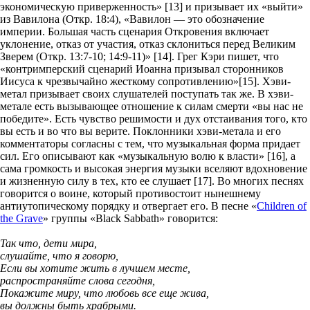
экономическую приверженность» [13] и призывает их «выйти»
из Вавилона (Откр. 18:4), «Вавилон — это обозначение
империи. Большая часть сценария Откровения включает
уклонение, отказ от участия, отказ склониться перед Великим
Зверем (Откр. 13:7-10; 14:9-11)» [14]. Грег Кэри пишет, что
«контримперский сценарий Иоанна призывал сторонников
Иисуса к чрезвычайно жесткому сопротивлению»[15]. Хэви-
метал призывает своих слушателей поступать так же. В хэви-
метале есть вызывающее отношение к силам смерти «вы нас не
победите». Есть чувство решимости и дух отстаивания того, кто
вы есть и во что вы верите. Поклонники хэви-метала и его
комментаторы согласны с тем, что музыкальная форма придает
сил. Его описывают как «музыкальную волю к власти» [16], а
сама громкость и высокая энергия музыки вселяют вдохновение
и жизненную силу в тех, кто ее слушает [17]. Во многих песнях
говорится о воине, который противостоит нынешнему
антиутопическому порядку и отвергает его. В песне «
Children of
the Grave
» группы «Black Sabbath» говорится:
Так что, дети мира,
слушайте, что я говорю,
Если вы хотите жить в лучшем месте,
распространяйте слова сегодня,
Покажите миру, что любовь все еще жива,
вы должны быть храбрыми.