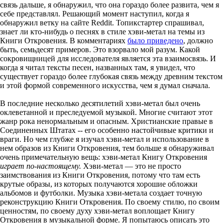
связь дальше, я обнаружил, что она гораздо более развита, чем я
себе представлял. Решающий момент наступил, когда я
обнаружил ветку на сайте Reddit. Топикстартер спрашивал,
знает ли кто-нибудь о песнях в стиле хэви-метал на темы из
Книги Откровения. В комментариях
было приведено
, должно
быть, семьдесят примеров. Это взорвало мой разум. Какой
сокровищницей для исследователя является эта взаимосвязь. И
когда я читал тексты песен, названных там, я увидел, что
существует гораздо более глубокая связь между древним текстом
и этой формой современного искусства, чем я думал сначала.
В последние несколько десятилетий хэви-метал был очень
оклеветанной и преследуемой музыкой. Многие считают этот
жанр рока ненормальным и опасным. Христианские правые в
Соединенных Штатах -- его особенно настойчивые критики и
враги. Но чем глубже я изучал хэви-метал и использование в
нем образов из Книги Откровения, тем больше я обнаруживал
очень примечательную вещь: хэви-метал Книгу Откровения
играет по-настоящему.
Хэви-метал — это не просто
заимствования из Книги Откровения, потому что там есть
крутые образы, из которых получаются хорошие обложки
альбомов и футболки. Музыка хэви-метала создает точную
реконструкцию Книги Откровения. По своему стилю, по своим
ценностям, по своему духу хэви-метал воплощает Книгу
Откровения в музыкальной форме. Я попытаюсь описать это