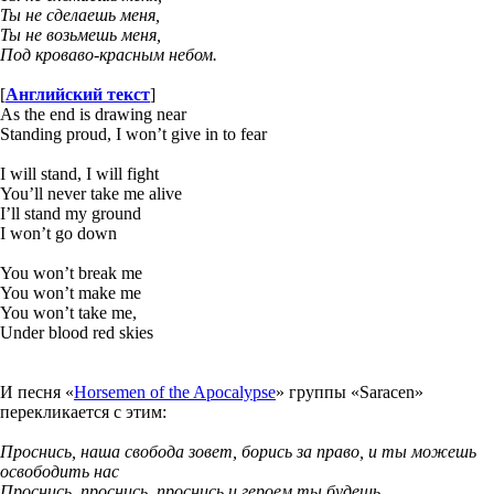
Ты не сделаешь меня,
Ты не возьмешь меня,
Под кроваво-красным небом.
[
Английский текст
]
As the end is drawing near
Standing proud, I won’t give in to fear
I will stand, I will fight
You’ll never take me alive
I’ll stand my ground
I won’t go down
You won’t break me
You won’t make me
You won’t take me,
Under blood red skies
И песня «
Horsemen of the Apocalypse
» группы «Saracen»
перекликается с этим:
Проснись, наша свобода зовет, борись за право, и ты можешь
освободить нас
Проснись, проснись, проснись и героем ты будешь.