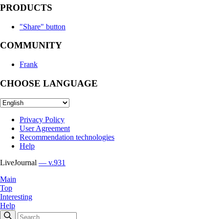
PRODUCTS
"Share" button
COMMUNITY
Frank
CHOOSE LANGUAGE
Privacy Policy
User Agreement
Recommendation technologies
Help
LiveJournal
— v.931
Main
Top
Interesting
Help