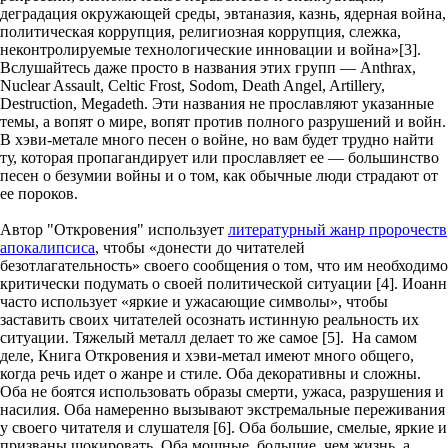
деградация окружающей среды, эвтаназия, казнь, ядерная война,
политическая коррупция, религиозная коррупция, слежка,
неконтролируемые технологические инновации и война»[3].
Вслушайтесь даже просто в названия этих групп — Anthrax,
Nuclear Assault, Celtic Frost, Sodom, Death Angel, Artillery,
Destruction, Megadeth. Эти названия не прославляют указанные
темы, а вопят о мире, вопят против полного разрушений и войн.
В хэви-метале много песен о войне, но вам будет трудно найти
ту, которая пропагандирует или прославляет ее — большинство
песен о безумии войны и о том, как обычные люди страдают от
ее пороков.
Автор "Откровения" использует
литературный жанр пророчеств
апокалипсиса
, чтобы «донести до читателей
безотлагательность» своего сообщения о том, что им необходимо
критически подумать о своей политической ситуации [4]. Иоанн
часто использует «яркие и ужасающие символы», чтобы
заставить своих читателей осознать истинную реальность их
ситуации. Тяжелый металл делает то же самое [5]. На самом
деле, Книга Откровения и хэви-метал имеют много общего,
когда речь идет о жанре и стиле. Оба декоративны и сложны.
Оба не боятся использовать образы смерти, ужаса, разрушения и
насилия. Оба намеренно вызывают экстремальные переживания
у своего читателя и слушателя [6]. Оба большие, смелые, яркие и
призваны шокировать. Оба мощные, большие, чем жизнь, а