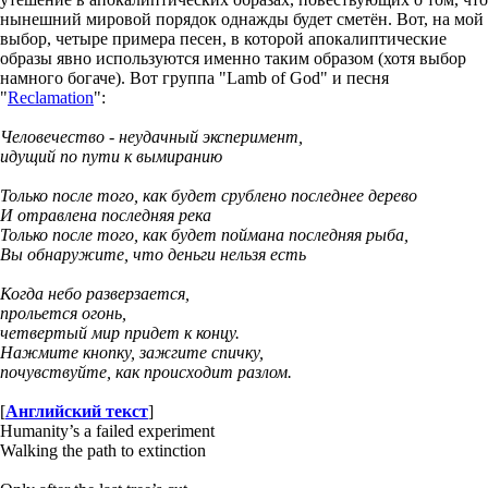
нынешний мировой порядок однажды будет сметён. Вот, на мой
выбор, четыре примера песен, в которой апокалиптические
образы явно используются именно таким образом (хотя выбор
намного богаче). Вот группа "Lamb of God" и песня
"
Reclamation
":
Человечество - неудачный эксперимент,
идущий по пути к вымиранию
Только после того, как будет срублено последнее дерево
И отравлена ​​последняя река
Только после того, как будет поймана последняя рыба,
Вы обнаружите, что деньги нельзя есть
Когда небо разверзается,
прольется огонь,
четвертый мир придет к концу.
Нажмите кнопку, зажгите спичку,
почувствуйте, как происходит разлом.
[
Английский текст
]
Humanity’s a failed experiment
Walking the path to extinction