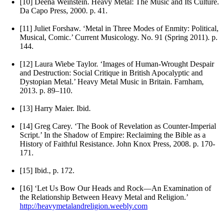
[10] Deena Weinstein. Heavy Metal: The Music and Its Culture.
Da Capo Press, 2000. p. 41.
[11] Juliet Forshaw. ‘Metal in Three Modes of Enmity: Political,
Musical, Comic.’ Current Musicology. No. 91 (Spring 2011). p.
144.
[12] Laura Wiebe Taylor. ‘Images of Human-Wrought Despair
and Destruction: Social Critique in British Apocalyptic and
Dystopian Metal.’ Heavy Metal Music in Britain. Farnham,
2013. p. 89–110.
[13] Harry Maier. Ibid.
[14] Greg Carey. ‘The Book of Revelation as Counter-Imperial
Script.’ In the Shadow of Empire: Reclaiming the Bible as a
History of Faithful Resistance. John Knox Press, 2008. p. 170-
171.
[15] Ibid., p. 172.
[16] ‘Let Us Bow Our Heads and Rock—An Examination of
the Relationship Between Heavy Metal and Religion.’
http://heavymetalandreligion.weebly.com