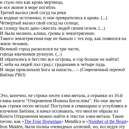
и стало оно как кровь мертвеца,
и все живое в море погибло.
Третий вылил свой сосуд на реки
и водные источники, и они превратились в кровь. (...)
Четвертый вылил свой сосуд на солнце,
и солнцу было дано сжигать людей своим огнем. (...)
И были молнии, клики, громы и землетрясение.
Такого землетрясения еще не бывало с тех пор, как появился на
земле человек.
Великий город раскололся на три части,
города язычников рухнули. (...)
И обратились в бегство все острова, и гор больше не найти!
С неба на людей пал град с градинами в четыре пуда.
И люди проклинали Бога за напасть...
-- (Современный перевод
Библии РБО)
Это, конечно, не строки песен хэви-метала, а отрывки из 16-й
главы книги "Откровения Иоанна Богослова". Но они звучат
как строки песен метала! Поступив в семинарию и углубляясь в
изучение Библии, я начал осознавать, что многие образы из
Книги Откровения можно найти в текстах хэви-метала. Такие
песни, как «
The Four Horseman
» Metallica и «
Number of the Beast
»
Iron Maiden, были полны очевидных аллюзий, но, исследуя эту