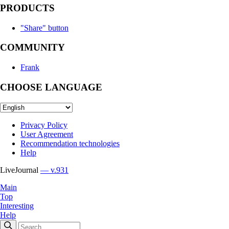
PRODUCTS
"Share" button
COMMUNITY
Frank
CHOOSE LANGUAGE
Privacy Policy
User Agreement
Recommendation technologies
Help
LiveJournal
— v.931
Main
Top
Interesting
Help