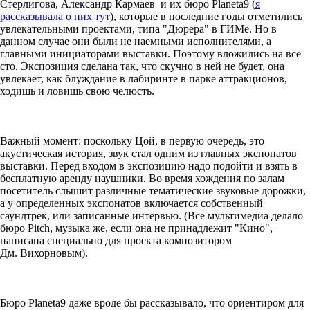
Стерлигова, Александр Кармаев и их бюро Planeta9 (
я
рассказывала о них тут
), которые в последние годы отметились
увлекательными проектами, типа "Дюрера" в ГИМе. Но в
данном случае они были не наемными исполнителями, а
главными инициаторами выставки. Поэтому вложились на все
сто. Экспозиция сделана так, что скучно в ней не будет, она
увлекает, как блуждание в лабиринте в парке аттракционов,
ходишь и ловишь свою челюсть.
Важный момент: поскольку Цой, в первую очередь, это
акустическая история, звук стал одним из главных экспонатов
выставки. Перед входом в экспозицию надо подойти и взять в
бесплатную аренду наушники. Во время хождения по залам
посетитель слышит различные тематические звуковые дорожки,
а у определенных экспонатов включается собственный
саундтрек, или записанные интервью. (Все мультимедиа делало
бюро Pitch, музыка же, если она не принадлежит "Кино",
написана специально для проекта композитором
Дм. Вихорновым).
Бюро Planeta9 даже вроде бы рассказывало, что ориентиром для