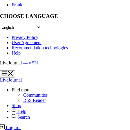
Frank
CHOOSE LANGUAGE
Privacy Policy
User Agreement
Recommendation technologies
Help
LiveJournal
— v.931
?
?
LiveJournal
Find more
Communities
RSS Reader
Shop
Help
Search
Log in
`