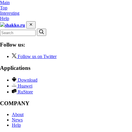
Main
Top
Interesting
Help
shakko.ru
Follow us:
Follow us on Twitter
Applications
Download
Huawei
RuStore
COMPANY
About
News
Help