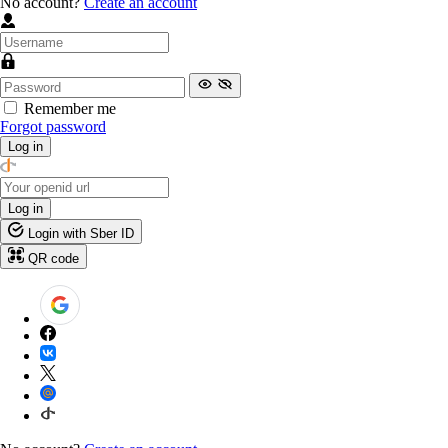
No account?
Create an account
Remember me
Forgot password
Log in
Log in
Login with Sber ID
QR code