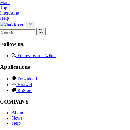
Main
Top
Interesting
Help
shakko.ru
Follow us:
Follow us on Twitter
Applications
Download
Huawei
RuStore
COMPANY
About
News
Help