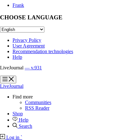
Frank
CHOOSE LANGUAGE
Privacy Policy
User Agreement
Recommendation technologies
Help
LiveJournal
— v.931
?
?
LiveJournal
Find more
Communities
RSS Reader
Shop
Help
Search
Log in
`