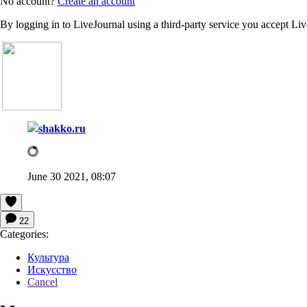
No account?
Create an account
By logging in to LiveJournal using a third-party service you accept Li
shakko.ru
June 30 2021, 08:07
22
Categories:
Культура
Искусство
Cancel