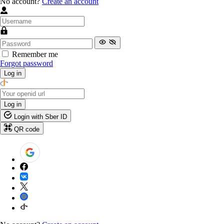
No account?
Create an account
Remember me
Forgot password
Log in
Log in
Login with Sber ID
QR code