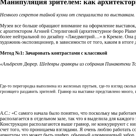
Манипуляция зрителем: как архитектор
Немного секретов тайной кухни от специалиста по выставкам.
Музеи все больше обращают внимание на оформление выставок, с
с архитектором Агнией Стерлиговой (архитектурное бюро Plane
более нейтральной по дизайну «Лжедмитрий…» в Кремле. Она ра
художник-экспозиционер, в зависимости от того, каким в итоге 
Метод №1: Зачаровать контрастами с классикой
«Альбрехт Дюрер. Шедевры гравюры из собрания Пинакотеки Тоз
Где-то перегородка выполнена из железных прутьев, где-то взгляд скол
грозящего раздавить зрителей. Гравюр на выставке представлено много, 
А.С.:
«С самого начала было понятно, что поскольку мы работа
располагается в отдельном зале, так что я выделила для каждог
Конструкции располагаются выше гравюр, не конкурируют с ними
счет того, что проницаема взглядами. Я очень люблю работать с
арматуры это может быть шифер, обычный алюминиевый забор, к