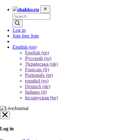
shakko.ru
Log in
Join free
Join
English
(en)
English (en)
Русский (ru)
Українська (uk)
Français (fr)
Português (pt)
español (es)
Deutsch (de)
Italiano (it)
Беларуская (be)
Log in