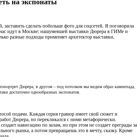
еть на экспонаты
, заставить сделать побольше фото для соцсетей. Я поговорила
ейчас идут в Москве: нашумевшей выставки Дюрера в ГИМе и
олько разные подходы применяет архитектор выставки,
втопортрет Дюрера, в другом – под потолком мы видим образ камнепада,
-таки достаточно однообразных экспонатов.
особ подачи. Каждая серия гравюр имеет свой сюжет и
з работ Дюрера, но перекликался с ними метафорически.
оздает навигацию по залам, но при этом не создает преграды за
льного рынка, а потом превращаешь это в мечту, сказку. Кроме
иала.