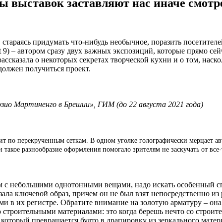
ы выставок заставляют нас иначе смотр
тараясь придумать что-нибудь необычное, поразить посетителей
t 9) – автором сразу двух важных экспозиций, которые прямо с
ссказала о некоторых секретах творческой кухни и о том, наск
должен получиться проект.
ио Мартиненго в Брешии», ГИМ (до 22 августа 2021 года)
ьзит по перекрученным сеткам. В одном уголке голографически мерцает а
и такое разнообразие оформления помогало зрителям не заскучать от все
ем с небольшими однотонными вещами, надо искать особенный сп
о зала ключевой образ, причем он не был взят непосредственно и
 в их регистре. Обратите внимание на золотую арматуру – она с
о строительными материалами: это когда берешь нечто со строите
оторый превращается будто в драпировку из зеркального матер