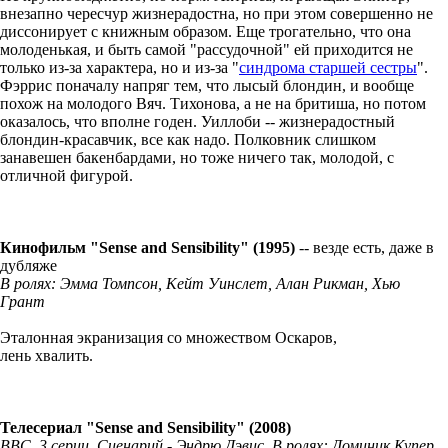
внезапно чересчур жизнерадостна, но при этом совершенно не
диссонирует с книжным образом. Еще трогательно, что она
молоденькая, и быть самой "рассудочной" ей приходится не
только из-за характера, но и из-за "
синдрома старшей сестры
".
Фэррис поначалу напряг тем, что лысый блондин, и вообще
похож на молодого Вяч. Тихонова, а не на бритиша, но потом
оказалось, что вполне годен. Уиллоби -- жизнерадостный
блондин-красавчик, все как надо. Полковник слишком
занавешен бакенбардами, но тоже ничего так, молодой, с
отличной фигурой.
Кинофильм "Sense and Sensibility" (1995)
-- везде есть, даже в
дубляже
В ролях: Эмма Томпсон, Кейт Уинслет, Алан Рикман, Хью
Грант
Эталонная экранизация со множеством Оскаров,
лень хвалить.
Телесериал "Sense and Sensibility" (2008)
BBC. 3 серии. Сценарий - Эндрю Дэвис. В ролях: Доминик Купер