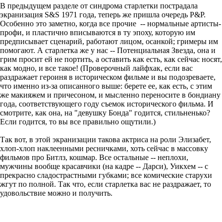
В предыдущем разделе от синдрома старлетки пострадала
экранизация S&S 1971 года, теперь же пришла очередь P&P.
Особенно это заметно, когда все прочие -- нормальные артисты-
профи, и пластично вписываются в ту эпоху, которую им
предписывает сценарий, работают лицом, осанкой; гримеры им
помогают. А старлетка же у нас -- Потенциальная Звезда, она и
грим просит ей не портить, а оставить как есть, как сейчас носят,
как модно, и все такое! (Проверочный лайфхак, если вас
раздражает героиня в историческом фильме и вы подозреваете,
что именно из-за описанного выше: берете ее, как есть, с этим
же макияжем и причесоном, и мысленно переносите в бондиану
года, соответствующего году съемок исторического фильма. И
смотрите, как она, на "девушку Бонда" годится, стильненько?
Если годится, то вы все правильно ощутили.)
Так вот, в этой экранизации такова актриса на роли Элизабет,
хлоп-хлоп наклеенными ресничками, хоть сейчас в массовку
фильмов про Битлз, кошмар. Все остальные -- неплохи,
мужчины вообще красавчики (на кадре -- Дарси), Уикхем -- с
прекрасно сладострастными губками; все комические старухи
жгут по полной. Так что, если старлетка вас не раздражает, то
удовольствие можно и получить.