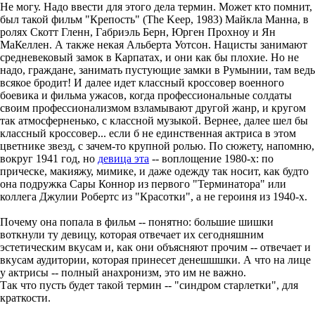
Не могу. Надо ввести для этого дела термин. Может кто помнит,
был такой фильм "Крепость" (The Keep, 1983) Майкла Манна, в
ролях Скотт Гленн, Габриэль Берн, Юрген Прохноу и Ян
МаКеллен. А также некая Альберта Уотсон. Нацисты занимают
средневековый замок в Карпатах, и они как бы плохие. Но не
надо, граждане, занимать пустующие замки в Румынии, там ведь
всякое бродит! И далее идет классный кроссовер военного
боевика и фильма ужасов, когда профессиональные солдаты
своим профессионализмом взламывают другой жанр, и кругом
так атмосферненько, с классной музыкой. Вернее, далее шел бы
классный кроссовер... если б не единственная актриса в этом
цветнике звезд, с зачем-то крупной ролью. По сюжету, напомню,
вокруг 1941 год, но
девица эта
-- воплощение 1980-х: по
прическе, макияжу, мимике, и даже одежду так носит, как будто
она подружка Сары Коннор из первого "Терминатора" или
коллега Джулии Робертс из "Красотки", а не героиня из 1940-х.
Почему она попала в фильм -- понятно: большие шишки
воткнули ту девицу, которая отвечает их сегодняшним
эстетическим вкусам и, как они объясняют прочим -- отвечает и
вкусам аудитории, которая принесет денешшшки. А что на лице
у актрисы -- полный анахронизм, это им не важно.
Так что пусть будет такой термин -- "синдром старлетки", для
краткости.