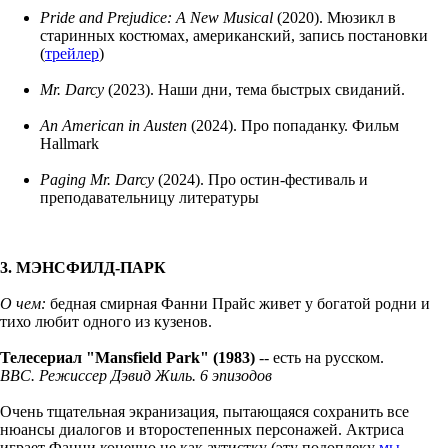
Pride and Prejudice: A New Musical
(2020). Мюзикл в
старинных костюмах, американский, запись постановки
(
трейлер
)
Mr. Darcy
(2023). Наши дни, тема быстрых свиданий.
An American in Austen
(2024). Про попаданку. Фильм
Hallmark
Paging Mr. Darcy
(2024). Про остин-фестиваль и
преподавательницу литературы
3. МЭНСФИЛД-ПАРК
О чем:
бедная смирная Фанни Прайс живет у богатой родни и
тихо любит одного из кузенов.
Телесериал "Mansfield Park" (1983)
-- есть на русском.
BBC. Режиссер Дэвид Жиль. 6 эпизодов
Очень тщательная экранизация, пытающаяся сохранить все
нюансы диалогов и второстепенных персонажей. Актриса
играет Фанни конечно не как аутистку (эту подоплеку
мы