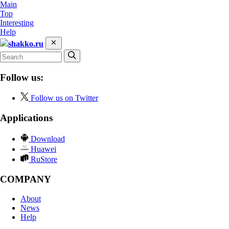
Main
Top
Interesting
Help
shakko.ru
Follow us:
Follow us on Twitter
Applications
Download
Huawei
RuStore
COMPANY
About
News
Help