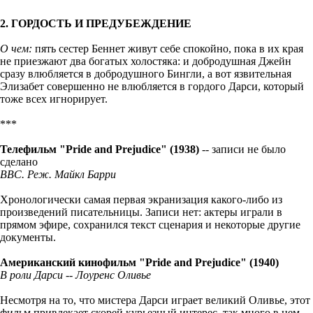
2. ГОРДОСТЬ И ПРЕДУБЕЖДЕНИЕ
О чем:
пять сестер Беннет живут себе спокойно, пока в их края
не приезжают два богатых холостяка: и добродушная Джейн
сразу влюбляется в добродушного Бингли, а вот язвительная
Элизабет совершенно не влюбляется в гордого Дарси, который
тоже всех игнорирует.
***
Телефильм
"Pride and Prejudice" (1938)
-- записи не было
сделано
BBС. Реж. Майкл Барри
Хронологически самая первая экранизация какого-либо из
произведений писательницы. Записи нет: актеры играли в
прямом эфире, сохранился текст сценария и некоторые другие
документы.
Американский кинофильм "Pride and Prejudice" (1940)
В роли Дарси -- Лоуренс Оливье
Несмотря на то, что мистера Дарси играет великий Оливье, этот
фильм привлекает скорей курьезный интерес, так много в нем