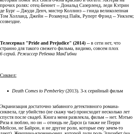
прочих ролях: отец-Беннет -- Дональд Сазерленд, леди Кэтрин
де Бург -- Джуди Денч, мистер Коллинз -- гнида великолепная
Том Холланд, Джейн -- Розамунд Пайк, Руперт Фрэнд -- Уикхем;
созвездие.
Телесериал "Pride and Prejudice" (2014)
-- в сети нет, что
странно для такого свежего фильма, видимо, совсем плох
6 серий. Режиссер Ребекка МакГибни
Сиквел:
Death Comes to Pemberley
(2013). 3-х серийный фильм
Экранизация достаточно забавного детективного романа-
сиквела, где убийство (не скажу чье) происходит несколько лет
спустя после свадеб. Книга меня развлекла, фильм -- нет. Мэтью
Риза я люблю, но он -- отнюдь не Дарси (а также не Перри
Мейсон, не Байрон, и не другие роли, которые ему зачем-то
дают). Женщина-кроманьонец, которой дали роль Элизабет (на