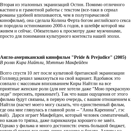
Вторая из эталонных экранизаций Остин. Помимо отличного
кастинга и грамотной работы с текстом (все-таки в сериал
романы удобней впихиваются, чем в полуторачасовой
кинофильм), она сделала Колина Ферта богом английского секса
и породила остиноманию 2000-х годов, в шлейфе которой мы
живем и сейчас. Обязательно к просмотру даже мужчинами,
просто для понимания культурного контекста нашей эпохи.
Англо-американский кинофильм "Pride & Prejudice" (2005)
В ролях Кира Найтли, Мэттью Макфейден
Всего спустя 10 лет после культовой британской экранизации
Голливуд решил замахнуться на свой вариант. Вдобавок это
совпало с массовым впихиванием Киры Найтли на все
приятные женские роли (для нее хотели даже "Мою прекрасную
леди" переснять, прикиньте!). Так что ваши ощущения от этого
фильма будут связаны, в первую очередь, с вашим отношением к
Найтли (насчет моего могу сказать, что единственный фильм,
где она мне глянулась в главной роли -- "Анна Каренина", гэс
вай). Дарси играет Макфейден, который человек симпатичный,
но какая-то тряпка, даже парикмахера хорошего не завёл.
Однако у фильма и много достоинств: очень большой бюджет,
который помог все снять очень красиво и богато. Актеры на