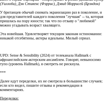
(Уиллоби), Дэн Стивенс (Фэррис), Дэвид Моррисей (Брэндон)
У британцев обычай снимать экранизацию раз в поколение, и
для представителей каждого поколения "лучшая" -- та, которая
пришлась на пору юности; так что по отзыву о "любимой"
можно угадывать возраст хвалящего.
Эта новейшая. Удовлетворяет текущим законам остиномании:
никакой отсебятины, актеры идеальны. Милый сериал.
UPD: Sense & Sensibility (2024) от телеканала Hallmark с
афроанглийским актерским ансамблем. Говорят, невыносимо
тупо (уровень Hallmark), я смотреть не рискнула.
***
Далее идут переделки, их не смотрела в большинстве случаев;
если кто видел, пишите отзывы и рекомендации в
комментариях.
Переделки: