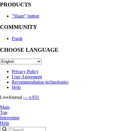
PRODUCTS
"Share" button
COMMUNITY
Frank
CHOOSE LANGUAGE
Privacy Policy
User Agreement
Recommendation technologies
Help
LiveJournal
— v.931
Main
Top
Interesting
Help