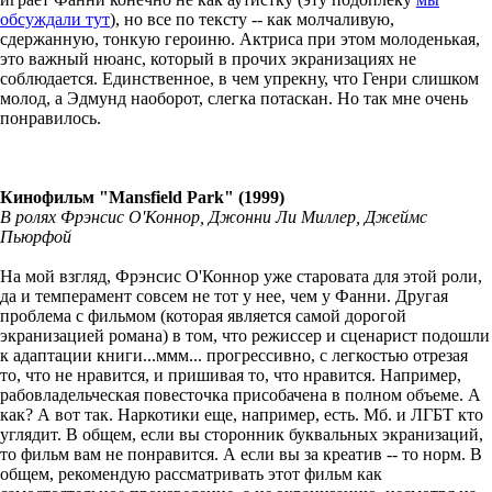
обсуждали тут
), но все по тексту -- как молчаливую,
сдержанную, тонкую героиню. Актриса при этом молоденькая,
это важный нюанс, который в прочих экранизациях не
соблюдается. Единственное, в чем упрекну, что Генри слишком
молод, а Эдмунд наоборот, слегка потаскан. Но так мне очень
понравилось.
Кинофильм "Mansfield Park" (1999)
В ролях Фрэнсис О'Коннор, Джонни Ли Миллер, Джеймс
Пьюрфой
На мой взгляд, Фрэнсис О'Коннор уже старовата для этой роли,
да и темперамент совсем не тот у нее, чем у Фанни. Другая
проблема с фильмом (которая является самой дорогой
экранизацией романа) в том, что режиссер и сценарист подошли
к адаптации книги...ммм... прогрессивно, с легкостью отрезая
то, что не нравится, и пришивая то, что нравится. Например,
рабовладельческая повесточка присобачена в полном объеме. А
как? А вот так. Наркотики еще, например, есть. Мб. и ЛГБТ кто
углядит. В общем, если вы сторонник буквальных экранизаций,
то фильм вам не понравится. А если вы за креатив -- то норм. В
общем, рекомендую рассматривать этот фильм как