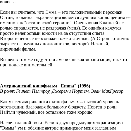
волосы.
Если вы считаете, что Эмма -- это положительный персонаж
Остин, то данная экранизация является лучшим воплощением ее
именно как "остиновской героини". Очень юная Бэкинсейл с
ролью справляется, не раздражая (меня). Ее ошибки кажутся
просто нелепостями юности из-за отсутствия опыта.
Второстепенные персонажи тоже отличные. (А Стронг отлично
зыркает на эмминых поклонников, восторг). Нежный,
лиричный фильм.
Вышел в том же году, что и американская экранизация, так что
при поиске внимательней.
Американский кинофильм "Emma" (1996)
В ролях Гвинет Пэлтроу, Джереми Нортем, Эван МакГрегор
Как у всех американских кинофильмах -- высокий уровень
эстетизации благодаря большому бюджету. Нортен в роли
Найтли чудесный, все остальное тоже хорошо.
Насчет главной роли. Если в двух предыдущих экранизациях
"Эммы" ум и обаяние актрис примиряют меня заглавным