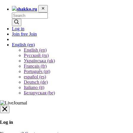
shakko.ru
Log in
Join free
Join
English
(en)
English (en)
Русский (ru)
Українська (uk)
Français (fr)
Português (pt)
español (es)
Deutsch (de)
Italiano (it)
Беларуская (be)
Log in