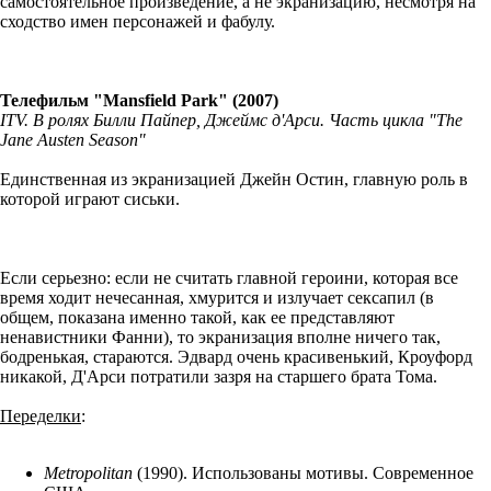
самостоятельное произведение, а не экранизацию, несмотря на
сходство имен персонажей и фабулу.
Телефильм "Mansfield Park" (2007)
ITV. В ролях Билли Пайпер, Джеймс д'Арси. Часть цикла "The
Jane Austen Season"
Единственная из экранизацией Джейн Остин, главную роль в
которой играют сиськи.
Если серьезно: если не считать главной героини, которая все
время ходит нечесанная, хмурится и излучает сексапил (в
общем, показана именно такой, как ее представляют
ненавистники Фанни), то экранизация вполне ничего так,
бодренькая, стараются. Эдвард очень красивенький, Кроуфорд
никакой, Д'Арси потратили зазря на старшего брата Тома.
Переделки
:
Metropolitan
(1990). Использованы мотивы. Современное