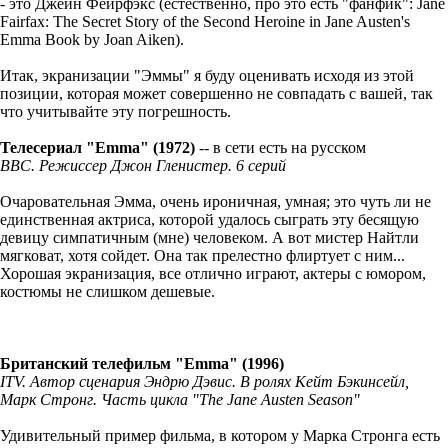
- это Джейн Фейрфэкс (естественно, про это есть "фанфик": Jane
Fairfax: The Secret Story of the Second Heroine in Jane Austen's
Emma Book by Joan Aiken).
Итак, экранизации "Эммы" я буду оценивать исходя из этой
позиции, которая может совершенно не совпадать с вашей, так
что учитывайте эту погрешность.
Телесериал "Emma" (1972)
-- в сети есть на русском
BBC. Режиссер Джон Гленистер. 6 серий
Очаровательная Эмма, очень ироничная, умная; это чуть ли не
единственная актриса, которой удалось сыграть эту бесящую
девицу симпатичным (мне) человеком. А вот мистер Найтли
мягковат, хотя сойдет. Она так прелестно флиртует с ним...
Хорошая экранизация, все отлично играют, актеры с юмором,
костюмы не слишком дешевые.
Британский телефильм "Emma" (1996)
ITV. Автор сценария Эндрю Дэвис. В ролях Кейт Бэкинсейл,
Марк Стронг.
Часть цикла "The Jane Austen Season"
Удивительный пример фильма, в котором у Марка Стронга есть