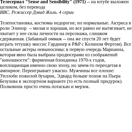
Телесериал "Sense and Sensibility" (1971)
-- на ютубе выложен
целиком, без перевода
BBC. Режиссер Дэвид Жиль. 4 серии
Телепостановка, костюмы недорогие, но нормальные. Актриса в
роли Элинор -- милая и хорошая, но все равно не вытягивает, не
хватает у нее силы личности на персонажа, слишком
сдержанная. (Забавный оммаж -- она же спустя 20 лет будет
играть тетушку миссис Гардинер в P&P с Колином Фертом). Все
остальные актеры невыносимы: в первую очередь Марианна,
которая явно была выбрана продюсерами из соображений
"киношности": фирменная блондинка 1970-х годов,
воплощающая именно свою эпоху, но зачем-то переодетая в
ампирное. Переигрывает ужасно. Мужчины все плохие:
Уиллоби пожилой бухарик, Эдвард больше похож на Пьера
Безухова в экспортном варианте (то есть полный придурок).
Полковник просто очень потаскан и мерзок.