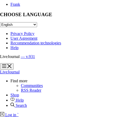
Frank
CHOOSE LANGUAGE
Privacy Policy
User Agreement
Recommendation technologies
Help
LiveJournal
— v.931
?
?
LiveJournal
Find more
Communities
RSS Reader
Shop
Help
Search
Log in
`