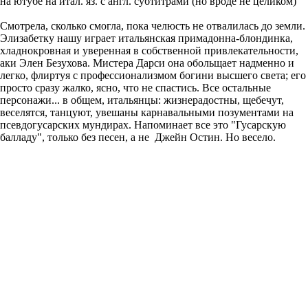
на ютубе на итал. яз. с англ. субтитрами (но вроде не целиком)
Смотрела, сколько смогла, пока челюсть не отвалилась до земли.
Элизабетку нашу играет итальянская примадонна-блондинка,
хладнокровная и уверенная в собственной привлекательности,
аки Элен Безухова. Мистера Дарси она обольщает надменно и
легко, флиртуя с профессионализмом богини высшего света; его
просто сразу жалко, ясно, что не спастись. Все остальные
персонажи... в общем, итальянцы: жизнерадостны, щебечут,
веселятся, танцуют, увешаны карнавальными позументами на
псевдогусарских мундирах. Напоминает все это "Гусарскую
балладу", только без песен, а не Джейн Остин. Но весело.