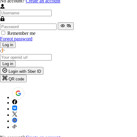
No account?
Create an account
Remember me
Forgot password
Log in
Log in
Login with Sber ID
QR code