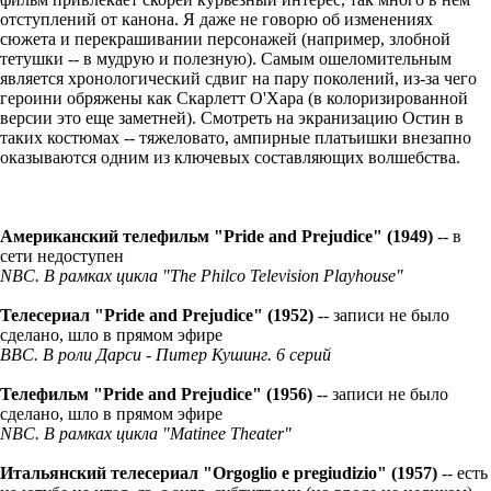
отступлений от канона. Я даже не говорю об изменениях
сюжета и перекрашивании персонажей (например, злобной
тетушки -- в мудрую и полезную). Самым ошеломительным
является хронологический сдвиг на пару поколений, из-за чего
героини обряжены как Скарлетт О'Хара (в колоризированной
версии это еще заметней). Смотреть на экранизацию Остин в
таких костюмах -- тяжеловато, ампирные платьишки внезапно
оказываются одним из ключевых составляющих волшебства.
Американский телефильм
"Pride and Prejudice" (1949)
-- в
сети недоступен
NBC. В рамках цикла "​The Philco Television Playhouse"
Телесериал "Pride and Prejudice" (1952)
-- записи не было
сделано, шло в прямом эфире
BBC. В роли Дарси - Питер Кушинг. 6 серий
Телефильм
"Pride and Prejudice" (1956)
-- записи не было
сделано, шло в прямом эфире
NBC. В рамках цикла "​Matinee Theater"
Итальянский телесериал "Orgoglio e pregiudizio" (1957)
-- есть