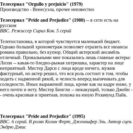
Телесериал "Orgullo y prejuicio" (1979)
Производство - Венесуэла, прочее неизвестно
Телесериал "Pride and Prejudice" (1980)
-- в сети есть на
русском
BBC. Режиссер Сирил Кок. 5 серий
Телепостановка, в которой чувствуется маленький бюджет.
Однако большой хронометраж позволяет отразить все нюансы
романа правильно, без купюр. Общий актерский ансамбль
отличный. Провальными мне показались лишь главные актеры:
Лиззи -- какая-то бледно-рыжая хитрюшка, характер на лице
неприятный. Мистер Дарси с лица вроде ничего, мужик
фактурный, но актер решил, что вся роль состоит в том, чтобы
ходить с надменной ряхой, и челюсть вперед выпячивать для
солидности. Иных выражений лица, кроме как на кадре ниже, у
него почти и нету. Мистер Бингли -- никакущий, только Джейн -
- очень красивая и приятная, похожа на юную Розамунд Пайк.
Телесериал "Pride and Prejudice" (1995)
BBC. 6 серий. В ролях Колин Ферт, Дженнифер Эль. Автор сцен.
Эндрю Дэвис