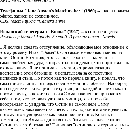
BBC. Реж. Кэмпбелл Логан
Телефильм "Jane Austen's Matchmaker" (1960)
-- шло в прямом
эфире, записи не сохранилось
CBS. Часть цикла "Camera Three"
Испанский телеcериал
"Emma" (1967)
-- в сети не ищется
Режиссер Manuel Aguado. 5 серий.
В рамках цикла "Novela"
...Я должна сделать отступление, объясняющее мое отношение к
этому роману. Итак, "Эмма" была самой нелюбимой мною из
книг Остин. Я считаю, что главная героиня -- надменная
самовлюбленная дура, которая только и делает, что портит жизнь
окружающим. Я не понимала, зачем идет романтизация,
воспевание этой барышни, я испытывала за ее поступки
испанский стыд. Но потом как-то перечла книгу, и поняла, что
сама писательница отнюдь своей Эммой не любуется. Наоборот,
она ведет ее из ситуации в ситуацию, и в каждой из них тыкает
носом в лужу, как котенка, пока Эмма наконец не признается
себе в том, что не такая уж она и умница, как про себя
воображает. Я увидела, что Остин на самом деле Эмму
высмеивает, наказывает за спесь. С тех пор книга мне нравится,
потому что я увидела ее как роман воспитания. Кстати, вы
заметили, что Эмма -- единственная богатая главная героиня
Остин из всех 6 романов? Типичная "остиновская героиня" тут -