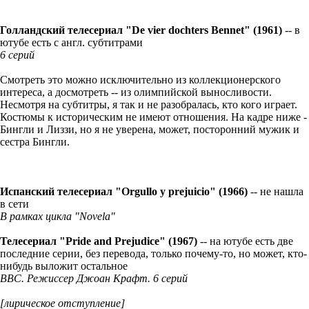
Голландский телесериал "De vier dochters Bennet" (1961)
-- в
ютубе есть с англ. субтитрами
6 серий
Смотреть это можно исключительно из коллекционерского
интереса, а досмотреть -- из олимпийской выносливости.
Несмотря на субтитры, я так и не разобралась, кто кого играет.
Костюмы к историческим не имеют отношения. На кадре ниже -
Бингли и Лиззи, но я не уверена, может, посторонний мужик и
сестра Бингли.
Испанский телесериал "Orgullo y prejuicio" (1966)
-- не нашла
в сети
В рамках цикла "Novela"
Телесериал "Pride and Prejudice" (1967)
-- на ютубе есть две
последние серии, без перевода, только почему-то, но может, кто-
нибудь выложит остальное
BBC. Режиссер Джоан Крафт. 6 серий
[лирическое отступление]