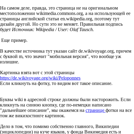
На самом деле, правда, это страница не на оригинальном
местоположении wikimedia.commons.org, а на использующей ее
страницы английской статьи en.wikipedia.org, поэтому тут
дизайн другой. Но сути это не меняет. Правильная подпись
будет
Источник: Wikipedia / User: Olaf Tausch.
Еще пример.
В качестве источника тут указан сайт de.wikivoyage.org, причем
с буквой m, что значит "мобильная версия", что вообще уж
излишне.
Картинка взята вот с этой страницы
https://de.wikivoyage.org/wiki/Peloponnes
Если кликнуть на фотку, то видим вот такое описание.
Буквы wiki в адресной строке должны были насторожить. Если
кликнуть на синюю кнопку, где по-немецки написано
"дальнейшее описание", мы окажемся на
странице
фотки на все
том же викихостинге картинок.
Дело в том, что помимо собственно главного, Википедии
(энциклопедии) на куче языков, у фонда Викимедия есть и