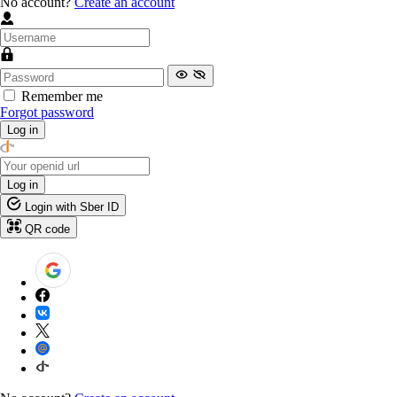
No account?
Create an account
Remember me
Forgot password
Log in
Log in
Login with Sber ID
QR code