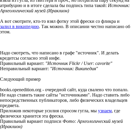
взяла из гугла, из твиттера и проч., но потратила пару секунд на
атрибуцию и в итоге сделала бы подпись типа такой:
Источник:
Археологический музей (Ираклион)
А вот смотрите, кто-то взял фотку этой фрески со фликра и
залил в википедию
. Так можно. В описании честно написано об
этом.
Надо смотреть, что написано в графе "источник". И делать
кредитсы согласно этой инфе.
Правильный вариант:
"Источник Flickr / User: cavorite"
Неправильный вариант:
"Источник: Википедия"
Следующий пример
books.openedition.org - очередной сайт, куда свалено что попало.
Не надо ставить такие сайты "источниками". Надо ставить либо
непосредственных публикаторов, либо физических владельцев
предмета.
Приложив некоторые усилия спросом гугла, мы
узнаем
, где
физически хранится эта фреска.
Правильный вариант подписи
Фото: Археологический музей
(Ираклион)