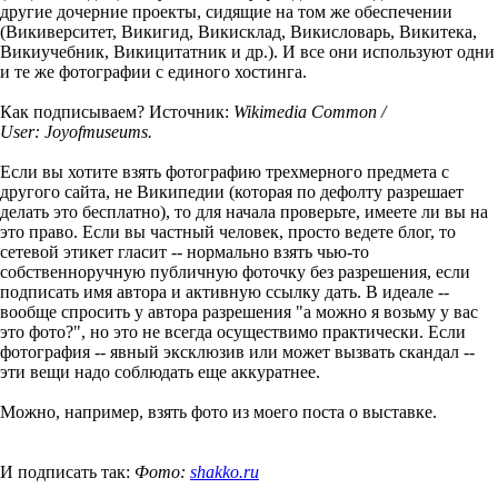
другие дочерние проекты, сидящие на том же обеспечении
(Викиверситет, Викигид, Викисклад, Викисловарь, Викитека,
Викиучебник, Викицитатник и др.). И все они используют одни
и те же фотографии с единого хостинга.
Как подписываем? Источник:
Wikimedia Common /
User: Joyofmuseums.
Если вы хотите взять фотографию трехмерного предмета с
другого сайта, не Википедии (которая по дефолту разрешает
делать это бесплатно), то для начала проверьте, имеете ли вы на
это право. Если вы частный человек, просто ведете блог, то
сетевой этикет гласит -- нормально взять чью-то
собственноручную публичную фоточку без разрешения, если
подписать имя автора и активную ссылку дать. В идеале --
вообще спросить у автора разрешения "а можно я возьму у вас
это фото?", но это не всегда осуществимо практически. Если
фотография -- явный эксклюзив или может вызвать скандал --
эти вещи надо соблюдать еще аккуратнее.
Можно, например, взять фото из моего поста о выставке.
И подписать так:
Фото:
shakko.ru