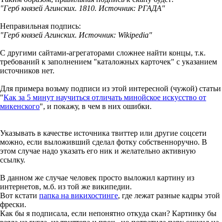
"Герб князей Агинских. 1810. Источник: РГАДА"
Неправильная подпись:
"Герб князей Агинских. Источник: Wikipedia"
С другими сайтами-агрегаторами сложнее найти концы, т.к.
требований к заполнением "каталожных карточек" с указанием
источников нет.
Для примера возьму подписи из этой интересной (чужой) статьи
"
Как за 5 минут научиться отличать минойское искусство от
микенского
", и покажу, в чем в них ошибки.
Указывать в качестве источника твиттер или другие соцсети
можно, если выложивший сделал фотку собственноручно. В
этом случае надо указать его ник и желательно активную
ссылку.
В данном же случае человек просто выложил картину из
интернетов, м.б. из той же википедии.
Вот кстати
папка на викихостинге
, где лежат разные кадры этой
фрески.
Как бы я подписала, если непонятно откуда скан? Картинку бы