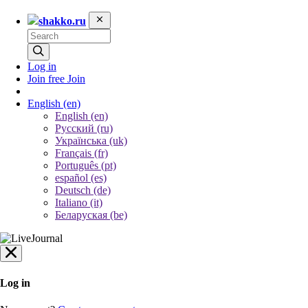
shakko.ru
Log in
Join free
Join
English
(en)
English (en)
Русский (ru)
Українська (uk)
Français (fr)
Português (pt)
español (es)
Deutsch (de)
Italiano (it)
Беларуская (be)
Log in