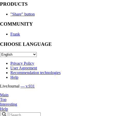
PRODUCTS
"Share" button
COMMUNITY
Frank
CHOOSE LANGUAGE
Privacy Policy
User Agreement
Recommendation technologies
Help
LiveJournal
— v.931
Main
Top
Interesting
Help