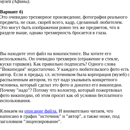
музей (Афины).
Вариант б)
Это очевидно трехмерное произведение, фотография реального
предмета, не скан, скорей всего, кадр, сделанный любителем.
Это могут быть изображения ровно тех же предметов, что в
разделе выше, однако трехмерность бросается в глаза.
Вы находите этот файл на викихостинге. Вы хотите его
использовать. Он очевидно трехмерен (отражение в стекле,
куски горшков). Как правильно подписать? Одного слова
"Википедия" недостаточно. У каждого любительского фото есть
автор. Если в предыд. сл. источником была корпорация (музей) с
распыленным автором, то тут надо указывать конкретного
человека, который сделал это фото и донатил его википедии.
Почему "надо"? Потому что волонтер, который пожертвовал
фото википедии, об этом просит как об условии бесплатного
использования.
Кликаем на
описание файла.
И внимательно читаем, что
написано в графах "источник" и "автор", а также ниже, под
заголовком "лицензирование".