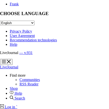
Frank
CHOOSE LANGUAGE
Privacy Policy
User Agreement
Recommendation technologies
Help
LiveJournal
— v.931
?
?
LiveJournal
Find more
Communities
RSS Reader
Shop
Help
Search
Log in
`