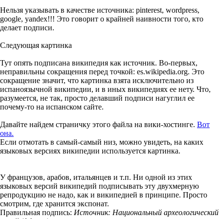
Нельзя указывать в качестве источника: pinterest, wordpress,
google, yandex!!! Это говорит о крайней наивности того, кто
делает подписи.
Следующая картинка
Тут опять подписана википедия как источник. Во-первых,
неправильны сокращения перед точкой: es.wikipedia.org. Это
сокращение значит, что картинка взята исключительно из
испаноязычной википедии, и в иных википедиях ее нету. Что,
разумеется, не так, просто делавший подписи нагуглил ее
почему-то на испанском сайте.
Давайте найдем страничку этого файла на вики-хостинге.
Вот
она.
Если отмотать в самый-самый низ, можно увидеть, на каких
языковых версиях википедии используется картинка.
У французов, арабов, итальянцев и т.п. Ни одной из этих
языковых версий википедий подписывать эту двухмерную
репродукцию не надо, как и википедией в принципе. Просто
смотрим, где хранится экспонат.
Правильная подпись:
Источник: Национальный археологический