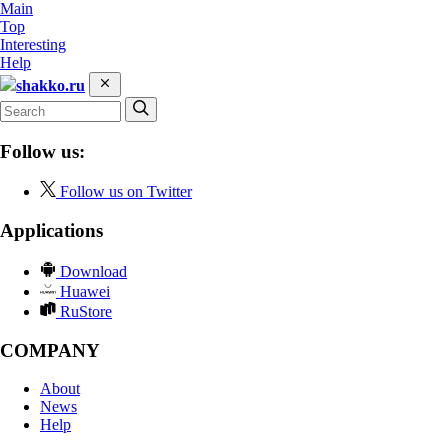
Main
Top
Interesting
Help
shakko.ru
Follow us:
Follow us on Twitter
Applications
Download
Huawei
RuStore
COMPANY
About
News
Help