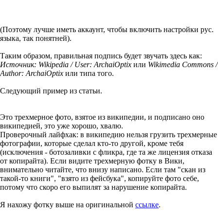
(Поэтому лучше иметь аккаунт, чтобы включить настройки рус.
языка, так понятней).
Таким образом, правильная подпись будет звучать здесь как:
Источник: Wikipedia / User: ArchaiOptix
или
Wikimedia Commons /
Аuthor: ArchaiOptix
или типа того.
Следующий пример из статьи.
Это трехмерное фото, взятое из википедии, и подписано оно
википедией, это уже хорошо, хвалю.
Проверочный лайфхак: в википедию нельзя грузить трехмерные
фотографии, которые сделал кто-то другой, кроме тебя
(исключения - ботозаливки с фликра, где та же лицензия отказа
от копирайта). Если видите трехмерную фотку в Вики,
внимательно читайте, что внизу написано. Если там "скан из
такой-то книги", "взято из фейсбука", копируйте фото себе,
потому что скоро его выпилят за нарушение копирайта.
Я нахожу фотку выше на оригинальной
ссылке
.