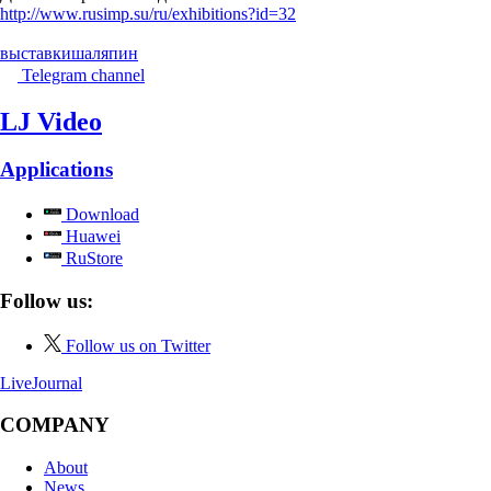
http://www.rusimp.su/ru/exhibitions?id=32
выставки
шаляпин
Telegram channel
LJ Video
Applications
Download
Huawei
RuStore
Follow us:
Follow us on Twitter
LiveJournal
COMPANY
About
News