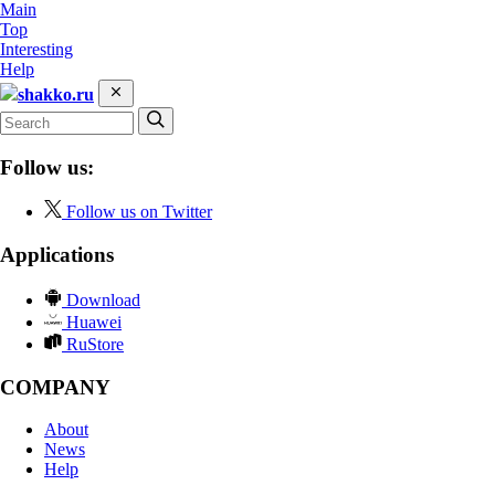
Main
Top
Interesting
Help
shakko.ru
Follow us:
Follow us on Twitter
Applications
Download
Huawei
RuStore
COMPANY
About
News
Help