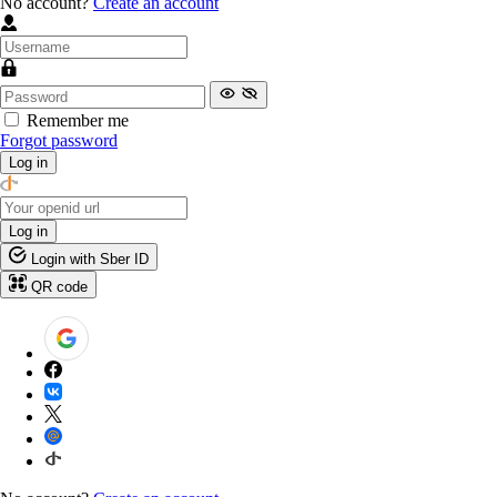
No account?
Create an account
Remember me
Forgot password
Log in
Log in
Login with Sber ID
QR code