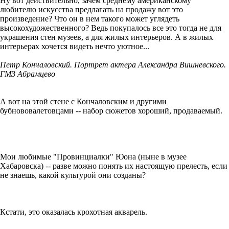
Ну вот действительно, зачем среднему американскому
любителю искусства предлагать на продажу вот это
произведение? Что он в нем такого может углядеть
высокохудожественного? Ведь покупалось все это тогда не для
украшения стен музеев, а для жилых интерьеров. А в жилых
интерьерах хочется видеть нечто уютное...
Петр Кончаловский. Портрет актера Александра Вишневского.
ГМЗ Абрамцево
А вот на этой стене с Кончаловским и другими
бубнововалетовцами -- набор сюжетов хороший, продаваемый.
Мои любимые "Провинциалки" Юона (ныне в музее
Хабаровска) -- разве можно понять их настоящую прелесть, если
не знаешь, какой культурой они созданы?
Кстати, это оказалась крохотная акварель.