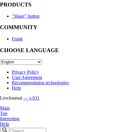
PRODUCTS
"Share" button
COMMUNITY
Frank
CHOOSE LANGUAGE
Privacy Policy
User Agreement
Recommendation technologies
Help
LiveJournal
— v.931
Main
Top
Interesting
Help