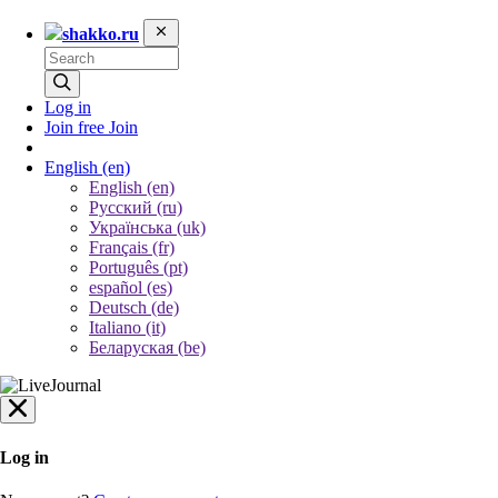
shakko.ru
Log in
Join free
Join
English
(en)
English (en)
Русский (ru)
Українська (uk)
Français (fr)
Português (pt)
español (es)
Deutsch (de)
Italiano (it)
Беларуская (be)
Log in