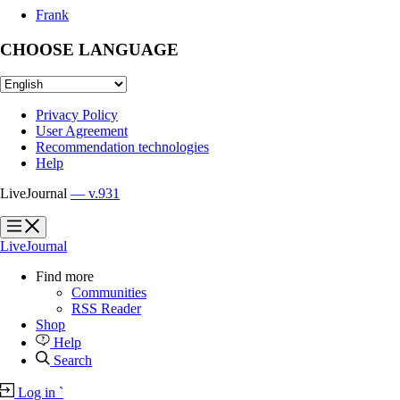
Frank
CHOOSE LANGUAGE
Privacy Policy
User Agreement
Recommendation technologies
Help
LiveJournal
— v.931
?
?
LiveJournal
Find more
Communities
RSS Reader
Shop
Help
Search
Log in
`