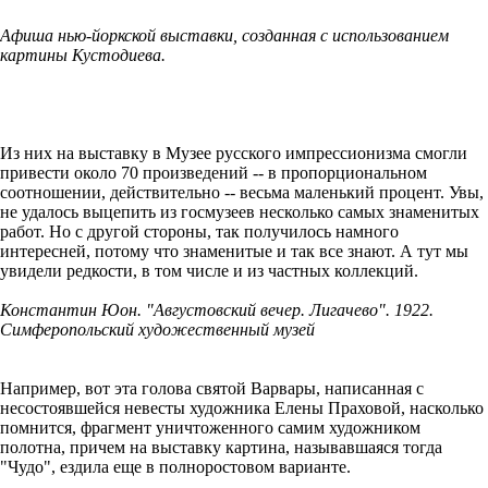
Афиша нью-йоркской выставки, созданная с использованием
картины Кустодиева.
Из них на выставку в Музее русского импрессионизма смогли
привести около 70 произведений -- в пропорциональном
соотношении, действительно -- весьма маленький процент. Увы,
не удалось выцепить из госмузеев несколько самых знаменитых
работ. Но с другой стороны, так получилось намного
интересней, потому что знаменитые и так все знают. А тут мы
увидели редкости, в том числе и из частных коллекций.
Константин Юон. "Августовский вечер. Лигачево". 1922.
Симферопольский художественный музей
Например, вот эта голова святой Варвары, написанная с
несостоявшейся невесты художника Елены Праховой, насколько
помнится, фрагмент уничтоженного самим художником
полотна, причем на выставку картина, называвшаяся тогда
"Чудо", ездила еще в полноростовом варианте.