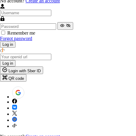
No account?
Create an account
Remember me
Forgot password
Log in
Log in
Login with Sber ID
QR code