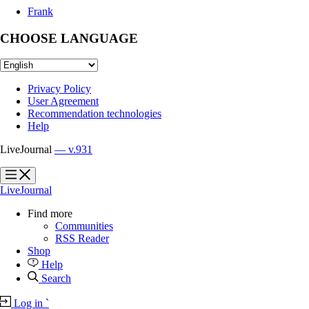
Frank
CHOOSE LANGUAGE
Privacy Policy
User Agreement
Recommendation technologies
Help
LiveJournal
— v.931
?
?
LiveJournal
Find more
Communities
RSS Reader
Shop
Help
Search
Log in
`