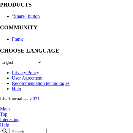
PRODUCTS
"Share" button
COMMUNITY
Frank
CHOOSE LANGUAGE
Privacy Policy
User Agreement
Recommendation technologies
Help
LiveJournal
— v.931
Main
Top
Interesting
Help