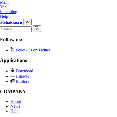
Main
Top
Interesting
Help
shakko.ru
Follow us:
Follow us on Twitter
Applications
Download
Huawei
RuStore
COMPANY
About
News
Help