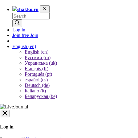
shakko.ru
Log in
Join free
Join
English
(en)
English (en)
Русский (ru)
Українська (uk)
Français (fr)
Português (pt)
español (es)
Deutsch (de)
Italiano (it)
Беларуская (be)
Log in