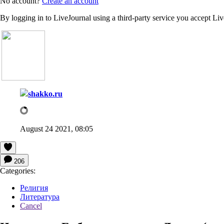
No account?
Create an account
By logging in to LiveJournal using a third-party service you accept Li
shakko.ru
August 24 2021, 08:05
206
Categories:
Религия
Литература
Cancel