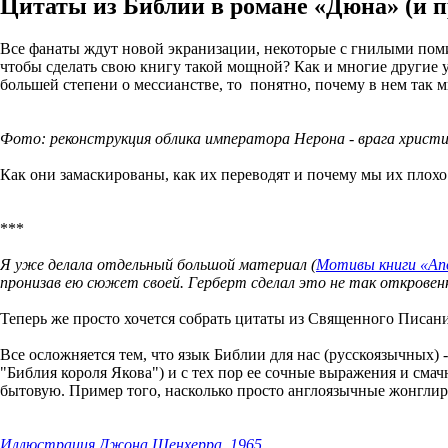
Цитаты из Библии в романе «Дюна» (и п
Все фанаты ждут новой экранизации, некоторые с гнилыми помид
чтобы сделать свою книгу такой мощной? Как и многие другие 
большей степени о мессианстве, то понятно, почему в нем так 
Фото: реконструкция облика императора Нерона - врага христи
Как они замаскированы, как их переводят и почему мы их плохо
***
Я уже делала отдельный большой материал (
Мотивы книги «Ап
пронизав ею сюжет своей. Герберт сделал это не так откровен
Теперь же просто хочется собрать цитаты из Священного Писания
Все осложняется тем, что язык Библии для нас (русскоязычных) -
"Библия короля Якова") и с тех пор ее сочные выражения и смач
бытовую. Пример того, насколько просто англоязычные жонгли
Иллюстрация Джона Шенхерра, 1965.