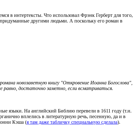
мся в интертексты. Что использовал Фрэнк Герберт для того,
, придуманные другими людьми. А поскольку его роман в
я романа новозаветную книгу "Откровение Иоанна Богослова",
е равно, достаточно заметно, если всматриваться.
зные языки. На английский Библию перевели в 1611 году (т.н.
рганично вплелись в литературную речь, песенную, да и в
жонни Кэша (
я там даже табличку специальную сделала
).