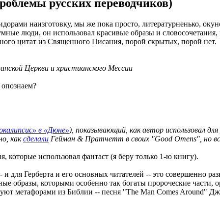
роблемы русских переводчиков)
орами наизготовку, мы же пока просто, литературненько, окуне
умные люди, он использовал красивые образы и словосочетания
много цитат из Священного Писания, порой скрытых, порой нет.
анской Церкви и христианского Мессии
 опознаем?
окалипсис» в «Дюне»
), показывающий, как автор использовал дл
но, как
сделали
Гейман & Пратчетт в своих "Good Omens", но вс
, которые использовал фантаст (я беру только 1-ю книгу).
- и для Герберта и его основных читателей -- это совершенно ра
ные образы, которыми особенно так богаты пророческие части, о
руют метафорами из Библии -- песня "The Man Comes Around" Д