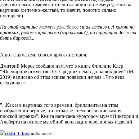
действительно темнеют (это четко видно по жемчугу, если на
картинах он темно-желтый, то значит, полотно сильно
постарело).
На этой картине жемчуг уже даже стал зеленым. А камни на
пряжках, рядом с красными (кораллами?), по традиции должны
быть бирюзой...
А вот с алмазами совсем другая история.
Дмитрий Мороз сообщил нам, что в книге Филлипс Клер
"Ювелирное искусство. От Средних веков до наших дней" (М.,
2019) написано об этом эскизе подвески начала 17-го века
следующее:
"...Как и в картинах того времени, бриллианты на этом
изображении черные, что отражает темное сияние камня
плоской огранки". Книга написана куратором музея Виктории и
Альберта на основе музейной коллекции ювелирных изделий.
rikki_t_tavi
добавляет: