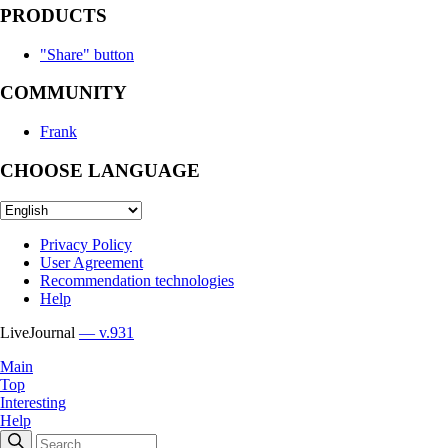
PRODUCTS
"Share" button
COMMUNITY
Frank
CHOOSE LANGUAGE
Privacy Policy
User Agreement
Recommendation technologies
Help
LiveJournal
— v.931
Main
Top
Interesting
Help