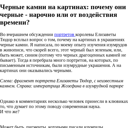
Черные камни на картинах: почему они
черные - нарочно или от воздействия
времени?
Во вчерашнем обсуждении
портретов
королевы Елизаветы
Тюдор всплыл вопрос о том, почему на картинах в украшениях
черные камни. Я написала, по моему опыту изучения изумрудов
в живописи, что скорей всего, этот черный был зеленым, или,
быть может, синим (потому что черных драгоценных камней не
бывает). Тогда я перебрала много портретов, на которых, по
письменным источникам, были изумрудные украшения. А на
картинах они оказывались черными.
Слева: фрагмент портрета Елизаветы Тюдор, с неизвестным
камнем. Справа: императрица Жозефина в изумрудной парюре
Однако в комментариях несколько человек принесли в клювиках
то, что думает по этому поводу современная наука.
И что же?
Может быть, пигменты, которыми писали изумруды,