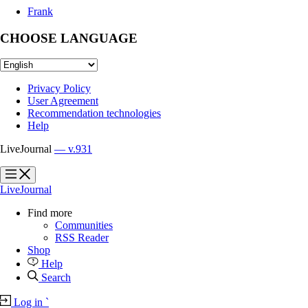
Frank
CHOOSE LANGUAGE
Privacy Policy
User Agreement
Recommendation technologies
Help
LiveJournal
— v.931
?
?
LiveJournal
Find more
Communities
RSS Reader
Shop
Help
Search
Log in
`