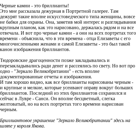
Черные камни - это бриллианты!
Это мне рассказала дежурная в Портретной галерее. Там
дежурят такие вполне искусстоведческого типа женщины, вовсе
не бабки для охраны. Она, заметив мой интерес и разглядывания
крупным планом, как это нарисовано, держалась рядом и на все
отвечала. И вот про черные камни - а они на всех портретах того
времени - объяснила, что в эти времена - отца Елизаветы с его
многочисленными женами и самой Елизаветы - это был такой
канон изображения бриллиантов.
Тюдоровские драгоценности позже закладывались и
перезакладывались ради денег и рассеялись по свету. Но вот про
одно - "Зеркало Великобритании" - есть вполне
документированные отчеты и изображения.
И там хорошо видно, как все бриллианты нарисованы черным -
и крупные и мелкие, которые усеивают оправу вокруг больших
бриллиантов. Последний из этих бриллиантов сохранился и
сейчас в Лувре - Санси. Он вполне бесцветный, слегка
желтоватый, но на всех портретах того времени нарисован
черным.
Бриллиантовое украшение "Зеркало Великобритании" здесь на
шляпе у короля Якова.