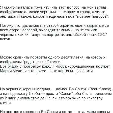
Я как-то пыталась тоже изучить этот вопрос, на мой взгляд,
изображение алмазов черными — не просто канон, а чисто
английский канон, который еще называют "в стиле Тюдоров".
Потому что, да, алмазы в старой огранке, еще и закрытые со
всех сторон оправой, выглядят темными, но не такими
черными, как их пишут на портретах английской знати 16-17
веков.
Можно сравнить портреты одного десятилетия, на которых
изображены "родственные" камни.
Вот рядом с портретом короля Якоба коронационный портрет
Марии Медичи, это прямо почти картины-ровесники.
На вершине короны Медичи — алмаз "Бо Санси" (Beau Sancy),
а на подвеске у Якоба — просто "Санси", оба были привезены
из Индии дипломатом де Санси, это похожие по качеству
камни.
На портрете королевы Бо Санси и остальные алмазы совсем