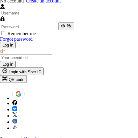
No account?
Create an account
Remember me
Forgot password
Log in
Log in
Login with Sber ID
QR code