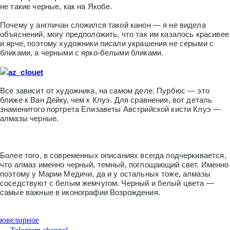
не такие черные, как на Якобе.
Почему у англичан сложился такой канон — я не видела
объяснений, могу предположить, что так им казалось красивее
и ярче, поэтому художники писали украшения не серыми с
бликами, а черными с ярко-белыми бликами.
az_clouet
Все зависит от художника, на самом деле. Пурбюс — это
ближе к Ван Дейку, чем к Клуэ. Для сравнения, вот деталь
знаменитого портрета Елизаветы Австрийской кисти Клуэ —
алмазы черные.
Более того, в современных описаниях всегда подчеркивается,
что алмаз именно черный, темный, поглощающий свет. Именно
поэтому у Марии Медичи, да и у остальных тоже, алмазы
соседствуют с белым жемчугом. Черный и белый цвета —
самые важные в иконографии Возрождения.
ювелирное