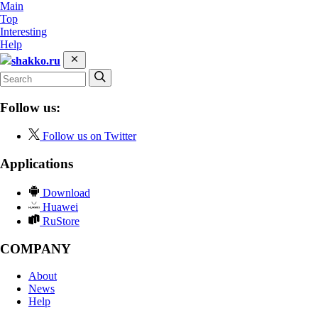
Main
Top
Interesting
Help
shakko.ru
Follow us:
Follow us on Twitter
Applications
Download
Huawei
RuStore
COMPANY
About
News
Help