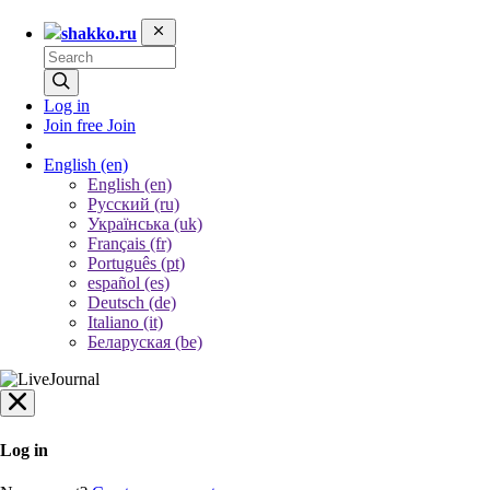
shakko.ru
Log in
Join free
Join
English
(en)
English (en)
Русский (ru)
Українська (uk)
Français (fr)
Português (pt)
español (es)
Deutsch (de)
Italiano (it)
Беларуская (be)
Log in