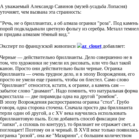
А уважаемый Александр Савинов (музей-усадьба Лопасня)
уточняет, чем вызвана эта странность:
"Речь, не о бриллиантах, а об алмаза огранки "роза". Под камень
порой подкладывали цветную фольгу из серебра. Металл темнел
и придава алмазам тёмный вид."
Эксперт по французской живописи
az_clouet
добавляет:
Черные — действительно бриллианты. Дело совершенно не в
том, что художники не умели их рисовать, или что был такой
канон. Просто они действительно были черные. Огранка
бриллианта — очень трудное дело, и в эпоху Возрождения, его
просто не умели еще гранить, чтобы он блестел. Само слово
"бриллиант" относится, кстати, к огранке, а камень сам —
забытое слово "диамант". Надо помнить, что натуральная форма
криссталла — две пирамиды одна на другой "ромбом".
В эпоху Возрождения распространена огранка "стол". Грубо
говоря, одна сторона сточена. Сначала просто два бриллианта
терли один об другой, а с XV века научились использовать
бриллиантовую пыль. Если добавить способ фиксации (не
"лапки", а сплошь по контуру), то брилиант не отражает свет, а
поглощает! Поэтому он и черный. В XVII веке только появилась
огранка "розой", она же "Мазарини", с большим количеством