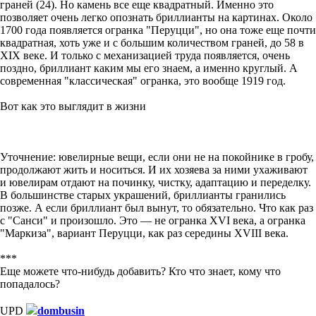
граней (24). Но камень все еще квадратный. Именно это
позволяет очень легко опознать бриллианты на картинах. Около
1700 года появляется огранка "Перуцци", но она тоже еще почти
квадратная, хоть уже и с большим количеством граней, до 58 в
XIX веке. И только с механизацией труда появляется, очень
поздно, бриллиант каким мы его знаем, а именно круглый. А
современная "классическая" огранка, это вообще 1919 год.
Вот как это выглядит в жизни
Уточнение: ювелирные вещи, если они не на покойнике в гробу,
продолжают жить и носиться. И их хозяева за ними ухаживают
и ювелирам отдают на починку, чистку, адаптацию и переделку.
В большинстве старых украшений, бриллианты гранились
позже. А если бриллиант был вынут, то обязательно. Что как раз
с "Санси" и произошло. Это — не огранка XVI века, а огранка
"Маркиза", вариант Перуцци, как раз середины XVIII века.
***
Еще можете что-нибудь добавить? Кто что знает, кому что
попадалось?
UPD
dombusin