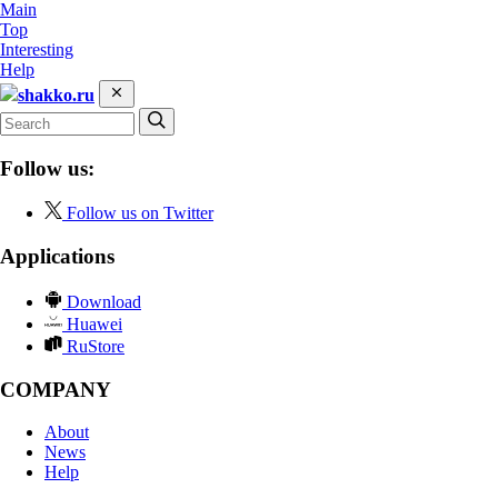
Main
Top
Interesting
Help
shakko.ru
Follow us:
Follow us on Twitter
Applications
Download
Huawei
RuStore
COMPANY
About
News
Help