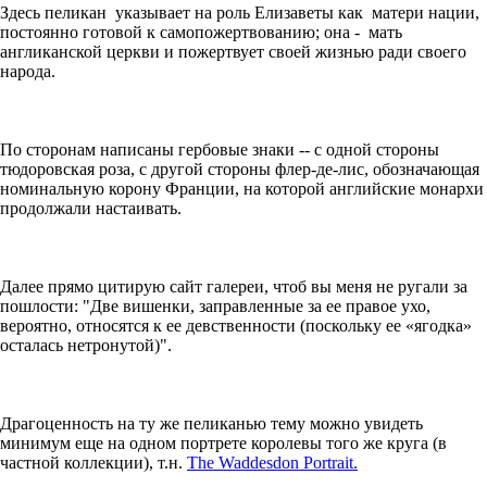
Здесь пеликан указывает на роль Елизаветы как матери нации,
постоянно готовой к самопожертвованию; она - мать
англиканской церкви и пожертвует своей жизнью ради своего
народа.
По сторонам написаны гербовые знаки -- с одной стороны
тюдоровская роза, с другой стороны флер-де-лис, обозначающая
номинальную корону Франции, на которой английские монархи
продолжали настаивать.
Далее прямо цитирую сайт галереи, чтоб вы меня не ругали за
пошлости: "Две вишенки, заправленные за ее правое ухо,
вероятно, относятся к ее девственности (поскольку ее «ягодка»
осталась нетронутой)".
Драгоценность на ту же пеликанью тему можно увидеть
минимум еще на одном портрете королевы того же круга (в
частной коллекции), т.н.
The Waddesdon Portrait.