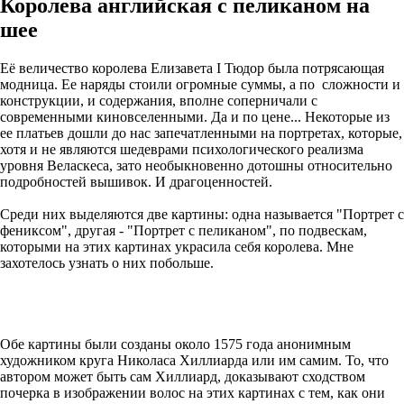
Королева английская c пеликаном на
шее
Её величество королева Елизавета I Тюдор была потрясающая
модница. Ее наряды стоили огромные суммы, а по сложности и
конструкции, и содержания, вполне соперничали с
современными киновселенными. Да и по цене... Некоторые из
ее платьев дошли до нас запечатленными на портретах, которые,
хотя и не являются шедеврами психологического реализма
уровня Веласкеса, зато необыкновенно дотошны относительно
подробностей вышивок. И драгоценностей.
Среди них выделяются две картины: одна называется "Портрет с
фениксом", другая - "Портрет с пеликаном", по подвескам,
которыми на этих картинах украсила себя королева. Мне
захотелось узнать о них побольше.
Обе картины были созданы около 1575 года анонимным
художником круга Николаса Хиллиарда или им самим. То, что
автором может быть сам Хиллиард, доказывают сходством
почерка в изображении волос на этих картинах с тем, как они