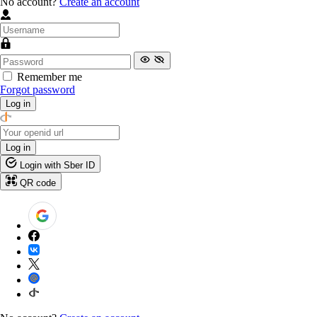
No account?
Create an account
Remember me
Forgot password
Log in
Log in
Login with Sber ID
QR code