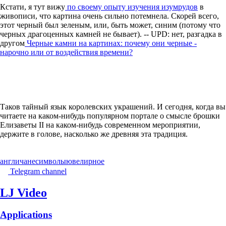
Кстати, я тут вижу
по своему опыту изучения изумрудов
в
живописи, что картина очень сильно потемнела. Скорей всего,
этот черный был зеленым, или, быть может, синим (потому что
черных драгоценных камней не бывает). -- UPD: нет, разгадка в
другом
Черные камни на картинах: почему они черные -
нарочно или от воздействия времени?
Таков тайный язык королевских украшений. И сегодня, когда вы
читаете на каком-нибудь популярном портале о смысле брошки
Елизаветы II на каком-нибудь современном мероприятии,
держите в голове, насколько же древняя эта традиция.
англичане
символы
ювелирное
Telegram channel
LJ Video
Applications