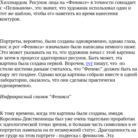
Хиллиардом. Рисунок лица на «Фениксе» в точности совпадает
с «Пеликаном», это значит, что художник использовал один и
тот же шаблон, чтобы его наметить во время нанесения
контуров.
Портреты, вероятно, были созданы одновременно, однако глаза,
нос и рот «Феникса» изначально были написаны немного ниже.
Это может указывать на то, что художник начал с этой картины
и затем в процессе адаптировал рисунок. Быть может, эта
картина была создана первой. Впрочем,
тут
пишут, что по
стилю костюма раньше считалось, что "Феникс" должен быть на
пару лет позднее. Однако когда картины собрали вместе в одной
лаборатории, оказалось, что они сделаны практически
одновременно.
Инфракрасный снимок "Феникса"
К тому времени, когда эти картины были созданы, имидж
Королевы-Девственницы был уже очень тщательно проработан
с идеологической точки зрения, и большая часть символики в ее
портретах намекала на ее незамужний статус. Драгоценность на
ее груди на этом портрете - подвеска с фениксом. Эта