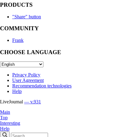
PRODUCTS
"Share" button
COMMUNITY
Frank
CHOOSE LANGUAGE
Privacy Policy
User Agreement
Recommendation technologies
Help
LiveJournal
— v.931
Main
Top
Interesting
Help