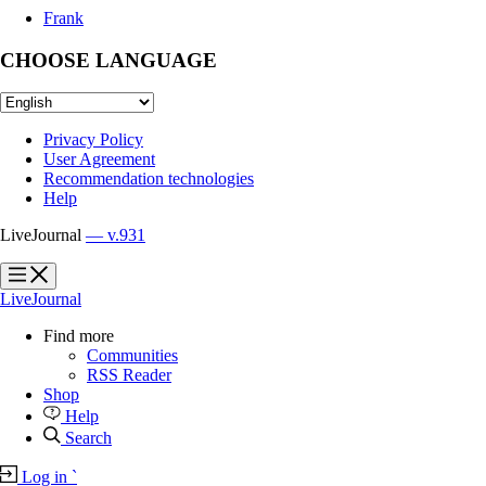
Frank
CHOOSE LANGUAGE
Privacy Policy
User Agreement
Recommendation technologies
Help
LiveJournal
— v.931
?
?
LiveJournal
Find more
Communities
RSS Reader
Shop
Help
Search
Log in
`