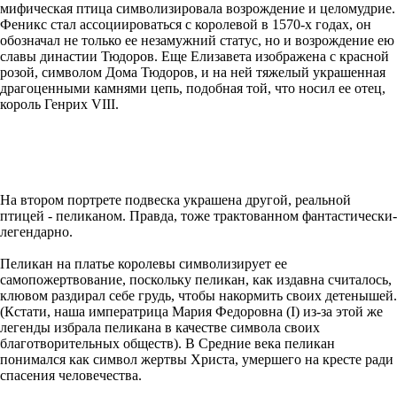
мифическая птица символизировала возрождение и целомудрие.
Феникс стал ассоциироваться с королевой в 1570-х годах, он
обозначал не только ее незамужний статус, но и возрождение ею
славы династии Тюдоров. Еще Елизавета изображена с красной
розой, символом Дома Тюдоров, и на ней тяжелый украшенная
драгоценными камнями цепь, подобная той, что носил ее отец,
король Генрих VIII.
На втором портрете подвеска украшена другой, реальной
птицей - пеликаном. Правда, тоже трактованном фантастически-
легендарно.
Пеликан на платье королевы символизирует ее
самопожертвование, поскольку пеликан, как издавна считалось,
клювом раздирал себе грудь, чтобы накормить своих детенышей.
(Кстати, наша императрица Мария Федоровна (I) из-за этой же
легенды избрала пеликана в качестве символа своих
благотворительных обществ). В Средние века пеликан
понимался как символ жертвы Христа, умершего на кресте ради
спасения человечества.