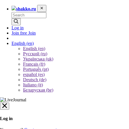
shakko.ru
Log in
Join free
Join
English
(en)
English (en)
Русский (ru)
Українська (uk)
Français (fr)
Português (pt)
español (es)
Deutsch (de)
Italiano (it)
Беларуская (be)
Log in