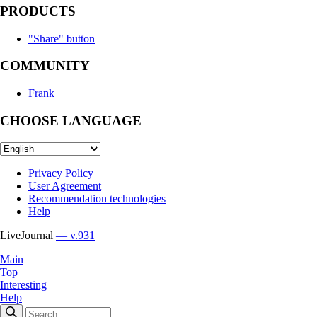
PRODUCTS
"Share" button
COMMUNITY
Frank
CHOOSE LANGUAGE
Privacy Policy
User Agreement
Recommendation technologies
Help
LiveJournal
— v.931
Main
Top
Interesting
Help