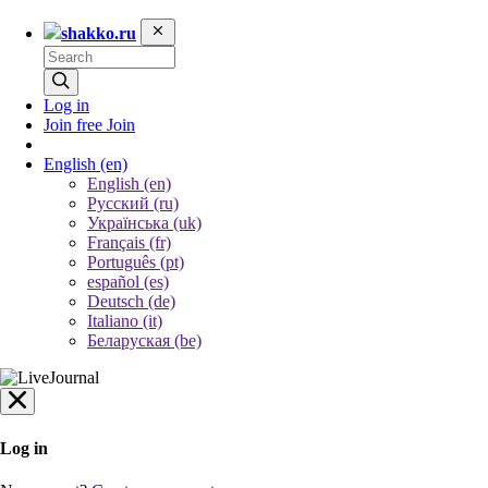
shakko.ru
Log in
Join free
Join
English
(en)
English (en)
Русский (ru)
Українська (uk)
Français (fr)
Português (pt)
español (es)
Deutsch (de)
Italiano (it)
Беларуская (be)
Log in