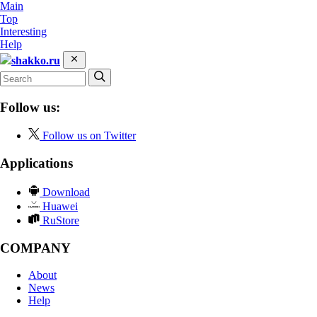
Main
Top
Interesting
Help
shakko.ru
Follow us:
Follow us on Twitter
Applications
Download
Huawei
RuStore
COMPANY
About
News
Help