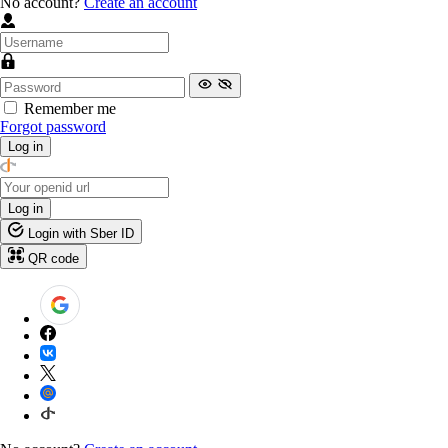
No account?
Create an account
Remember me
Forgot password
Log in
Log in
Login with Sber ID
QR code