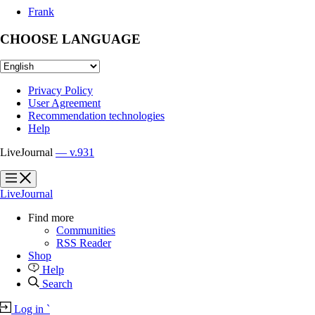
Frank
CHOOSE LANGUAGE
Privacy Policy
User Agreement
Recommendation technologies
Help
LiveJournal
— v.931
?
?
LiveJournal
Find more
Communities
RSS Reader
Shop
Help
Search
Log in
`