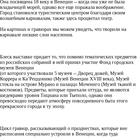
Она посвящена 18 веку в Венеции -- когда она уже не была
владычицей морей, однако все еще поражала воображение.
Город становился туристическим центром благодаря своим
волшебным карнавалам, также здесь процветал театр.
На картинах и гравюрах мы можем увидеть, что творили на
карнавале низшие слои населения.
Блеск выставке придает то, что помимо тематических предметов
из российских собраний в ней принял участие Фонд городских
музеев Венеции
(от которого участвовали 5 музеев -- Дворец дожей, Музей
Коррера и Ка’Реццонико (Музей Венеции XVIII века), Музей
стекла на острове Мурано и палаццо Мочениго (Музей тканей и
костюмов). Предметы, которые приехали оттуда, не являются
шедеврами уровня Тициана или Тьеполо, однако они
превосходно передают атмосферу повседневного быта этого
прекрасного города в ту эпоху.
Цикл гравюр, рассказывающий о празднествах, которые вне
расписания специально устроили в Венеции, когда туда