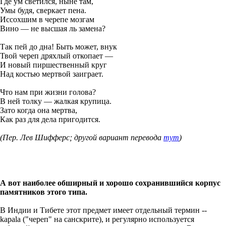
Где ум светился, ныне там,
Умы будя, сверкает пена.
Иссохшим в черепе мозгам
Вино — не высшая ль замена?
Так пей до дна! Быть может, внук
Твой череп дряхлый откопает —
И новый пиршественный круг
Над костью мертвой заиграет.
Что нам при жизни голова?
В ней толку — жалкая крупица.
Зато когда она мертва,
Как раз для дела пригодится.
(Пер. Лев Шифферс; другой вариант перевода
тут
)
А вот наиболее обширный и хорошо сохранившийся корпус
памятников этого типа.
В Индии и Тибете этот предмет имеет отдельный термин --
kapala ("череп" на санскрите), и регулярно используется