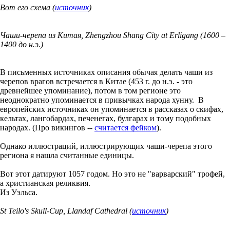
Вот его схема (
источник
)
Чаши-черепа из Китая, Zhengzhou Shang City at Erligang (1600 –
1400 до н.э.)
В письменных источниках описания обычая делать чаши из
черепов врагов встречается в Китае (453 г. до н.э. - это
древнейшее упоминание), потом в том регионе это
неоднократно упоминается в привычках народа хунну. В
европейских источниках он упоминается в рассказах о скифах,
кельтах, лангобардах, печенегах, булгарах и тому подобных
народах. (Про викингов --
считается фейком
).
Однако иллюстраций, иллюстрирующих чаши-черепа этого
региона я нашла считанные единицы.
Вот этот датируют 1057 годом. Но это не "варварский" трофей,
а христианская реликвия.
Из Уэльса.
St Teilo's Skull-Cup, Llandaf Cathedral (
источник
)