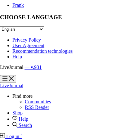
Frank
CHOOSE LANGUAGE
Privacy Policy
User Agreement
Recommendation technologies
Help
LiveJournal
— v.931
?
?
LiveJournal
Find more
Communities
RSS Reader
Shop
Help
Search
Log in
`