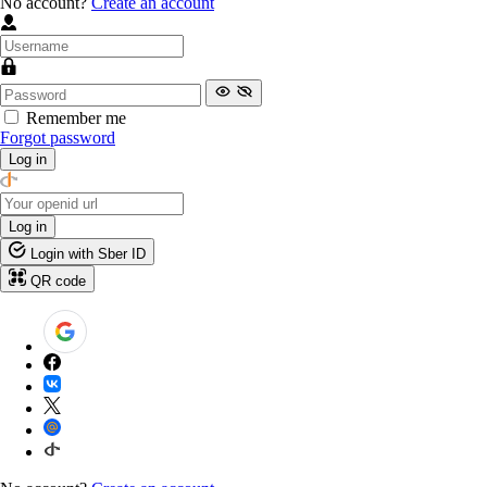
No account?
Create an account
Remember me
Forgot password
Log in
Log in
Login with Sber ID
QR code