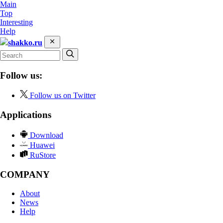
Main
Top
Interesting
Help
shakko.ru
Follow us:
Follow us on Twitter
Applications
Download
Huawei
RuStore
COMPANY
About
News
Help