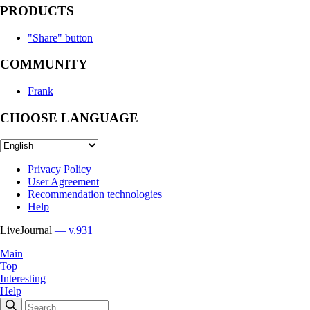
PRODUCTS
"Share" button
COMMUNITY
Frank
CHOOSE LANGUAGE
Privacy Policy
User Agreement
Recommendation technologies
Help
LiveJournal
— v.931
Main
Top
Interesting
Help