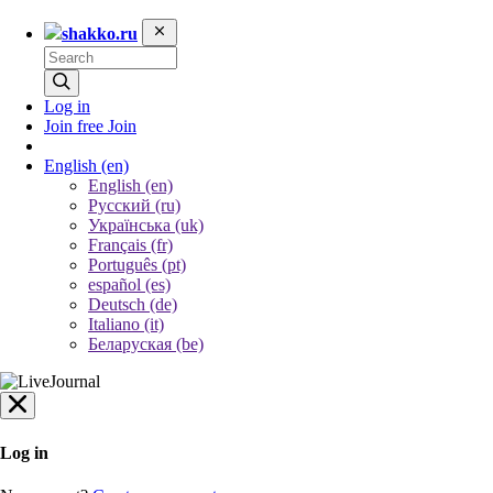
shakko.ru
Log in
Join free
Join
English
(en)
English (en)
Русский (ru)
Українська (uk)
Français (fr)
Português (pt)
español (es)
Deutsch (de)
Italiano (it)
Беларуская (be)
Log in