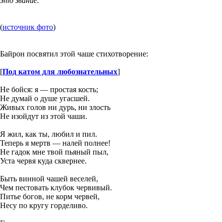
это звание.
(
источник фото
)
Байрон посвятил этой чаше стихотворение:
[
Под катом для любознательных
]
Не бойся: я — простая кость;
Не думай о душе угасшей.
Живых голов ни дурь, ни злость
Не изойдут из этой чаши.
Я жил, как ты, любил и пил.
Теперь я мертв — налей полнее!
Не гадок мне твой пьяный пыл,
Уста червя куда сквернее.
Быть винной чашей веселей,
Чем пестовать клубок червивый.
Питье богов, не корм червей,
Несу по кругу горделиво.