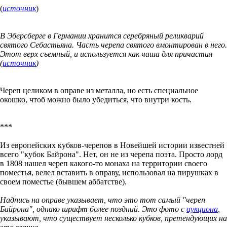
(
источник
)
В Эберсберге в Германии хранится серебряный реликварий
святого Себастьяна. Часть черепа святого вмонтирован в него.
Этот верх съемный, и используется как чаша для причастия
(
источник
)
Череп целиком в оправе из металла, но есть специальное
окошко, чтоб можно было убедиться, что внутри кость.
***
Из европейских кубков-черепов в Новейшей истории известней
всего "кубок Байрона". Нет, он не из черепа поэта. Просто лорд
в 1808 нашел череп какого-то монаха на территории своего
поместья, велел вставить в оправу, использовал на пирушках в
своем поместье (бывшем аббатстве).
Надпись на оправе указывает, что это тот самый "череп
Байрона", однако шрифт более поздний. Это фото с
аукциона
,
указывают, что существует несколько кубков, претендующих на