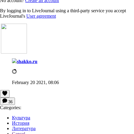
No account?
Create an account
By logging in to LiveJournal using a third-party service you accept
LiveJournal's
User agreement
shakko.ru
February 20 2021, 08:06
36
Categories:
Культура
История
Литература
Cancel