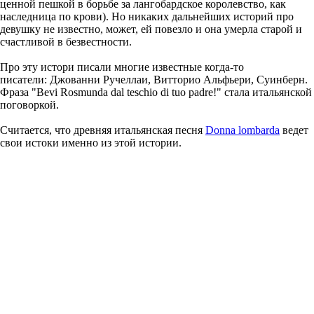
ценной пешкой в борьбе за лангобардское королевство, как
наследница по крови). Но никаких дальнейших историй про
девушку не известно, может, ей повезло и она умерла старой и
счастливой в безвестности.
Про эту истори писали многие известные когда-то
писатели: Джованни Ручеллаи, Витторио Альфьери, Суинберн.
Фраза "Bevi Rosmunda dal teschio di tuo padre!" стала итальянской
поговоркой.
Считается, что древняя итальянская песня
Donna lombarda
ведет
свои истоки именно из этой истории.