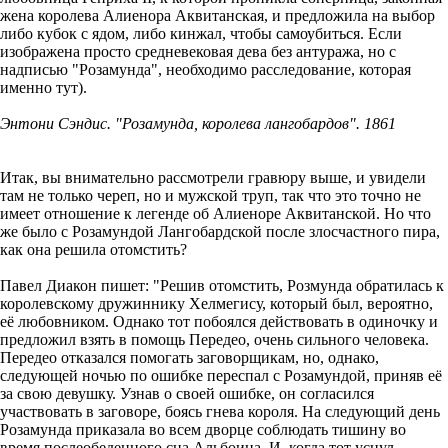
жена королева Алиенора Аквитанская, и предложила на выбор
либо кубок с ядом, либо кинжал, чтобы самоубиться. Если
изображена просто средневековая дева без антуража, но с
надписью "Розамунда", необходимо расследование, которая
именно тут).
Энтони Сэндис. "Розамунда, королева лангобардов". 1861
Итак, вы внимательно рассмотрели гравюру выше, и увидели
там не только череп, но и мужской труп, так что это точно не
имеет отношение к легенде об Алиеноре Аквитанской. Но что
же было с Розамундой Лангобардской после злосчастного пира,
как она решила отомстить?
Павел Диакон пишет: "Решив отомстить, Розмунда обратилась к
королевскому дружиннику Хелмегису, который был, вероятно,
её любовником. Однако тот побоялся действовать в одиночку и
предложил взять в помощь Передео, очень сильного человека.
Передео отказался помогать заговорщикам, но, однако,
следующей ночью по ошибке переспал с Розамундой, приняв её
за свою девушку. Узнав о своей ошибке, он согласился
участвовать в заговоре, боясь гнева короля. На следующий день
Розамунда приказала во всем дворце соблюдать тишину во
время послеобеденного сна Альбоина. И, когда тот уснул,