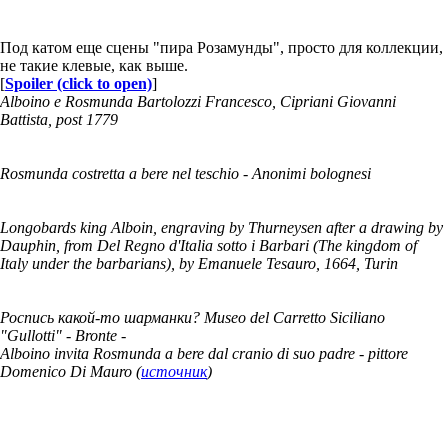
Под катом еще сцены "пира Розамунды", просто для коллекции,
не такие клевые, как выше.
[
Spoiler (click to open)
]
Alboino e Rosmunda Bartolozzi Francesco, Cipriani Giovanni
Battista, post 1779
Rosmunda costretta a bere nel teschio - Anonimi bolognesi
Longobards king Alboin, engraving by Thurneysen after a drawing by
Dauphin, from Del Regno d'Italia sotto i Barbari (The kingdom of
Italy under the barbarians), by Emanuele Tesauro, 1664, Turin
Роспись какой-то шарманки? Museo del Carretto Siciliano
"Gullotti" - Bronte -
Alboino invita Rosmunda a bere dal cranio di suo padre - pittore
Domenico Di Mauro (
источник
)