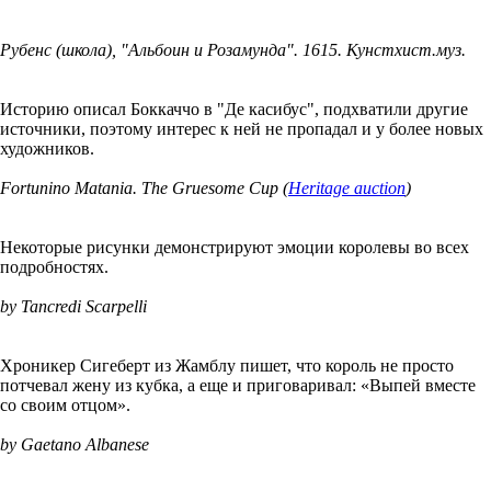
Рубенс (школа), "Альбоин и Розамунда". 1615. Кунстхист.муз.
Историю описал Боккаччо в "Де касибус", подхватили другие
источники, поэтому интерес к ней не пропадал и у более новых
художников.
Fortunino Matania. The Gruesome Cup (
Heritage auction
)
Некоторые рисунки демонстрируют эмоции королевы во всех
подробностях.
by Tancredi Scarpelli
Хроникер Сигеберт из Жамблу пишет, что король не просто
потчевал жену из кубка, а еще и приговаривал: «Выпей вместе
со своим отцом».
by Gaetano Albanese