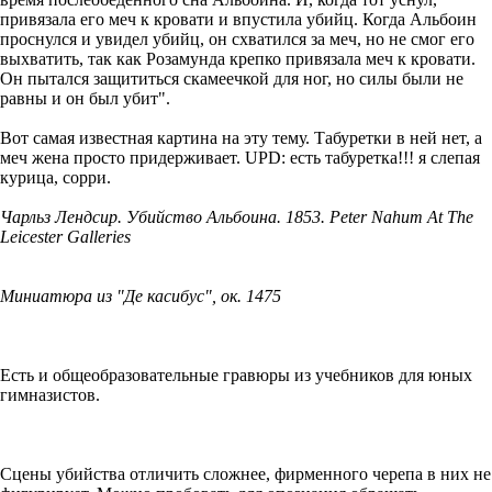
привязала его меч к кровати и впустила убийц. Когда Альбоин
проснулся и увидел убийц, он схватился за меч, но не смог его
выхватить, так как Розамунда крепко привязала меч к кровати.
Он пытался защититься скамеечкой для ног, но силы были не
равны и он был убит".
Вот самая известная картина на эту тему. Табуретки в ней нет, а
меч жена просто придерживает. UPD: есть табуретка!!! я слепая
курица, сорри.
Чарльз Лендсир. Убийство Альбоина. 1853. Peter Nahum At The
Leicester Galleries
Миниатюра из "Де касибус", ок. 1475
Есть и общеобразовательные гравюры из учебников для юных
гимназистов.
Сцены убийства отличить сложнее, фирменного черепа в них не