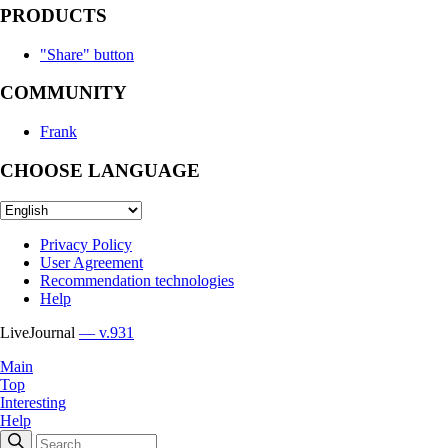
PRODUCTS
"Share" button
COMMUNITY
Frank
CHOOSE LANGUAGE
Privacy Policy
User Agreement
Recommendation technologies
Help
LiveJournal
— v.931
Main
Top
Interesting
Help