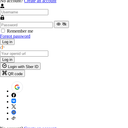
No account?
Create an account
Remember me
Forgot password
Log in
Log in
Login with Sber ID
QR code