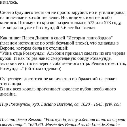
началось.
Своего будущего тестя он не просто зарубил, но и утилизировал
на полезные в хозяйстве вещи. Но, видимо, ими не особо
кичился. Потому что кризис назрел только в 572 или 573 году,
т.е. когда он уже с Розамундой 5-6 лет был женат.
Как пишет Павел Диакон в своей "Истории лангобардов"
(главном источнике по этой безумной эпохе), что однажды в
Вероне, которая была их столицей:
"Убив отца Розамунды, Альбоин приказал сделать из его черепа
кубок. И как-то раз нанес смертельную обиду Розамунде,
заставив её пить из черепа собственного отца. Решив отомстить,
Розмунда..." (об этом отдельно)
Существует достаточное количество изображений на сюжет
этого пира.
В них всех король протягивает королеве кубок необычного
дизайна.
Пир Розамунды, худ. Luciano Borzone, ca. 1620 - 1645. priv. coll.
Пьетро делла Веккиа. "Розамунда, вынужденная пить из черепа
своего отца". 1650-60. Musée des Beaux-Arts de Lons-le-Saunier