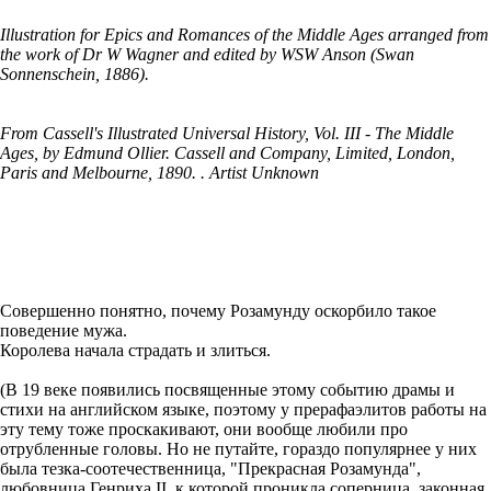
Illustration for Epics and Romances of the Middle Ages arranged from
the work of Dr W Wagner and edited by WSW Anson (Swan
Sonnenschein, 1886).
From Cassell's Illustrated Universal History, Vol. III - The Middle
Ages, by Edmund Ollier. Cassell and Company, Limited, London,
Paris and Melbourne, 1890. . Artist Unknown
Совершенно понятно, почему Розамунду оскорбило такое
поведение мужа.
Королева начала страдать и злиться.
(В 19 веке появились посвященные этому событию драмы и
стихи на английском языке, поэтому у прерафаэлитов работы на
эту тему тоже проскакивают, они вообще любили про
отрубленные головы. Но не путайте, гораздо популярнее у них
была тезка-соотечественница, "Прекрасная Розамунда",
любовница Генриха II, к которой проникла соперница, законная