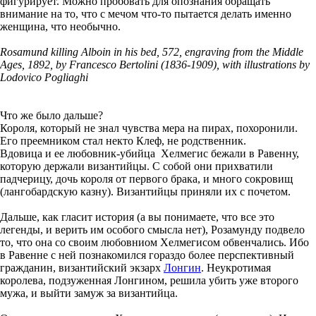
фигурирует. Можно пробовать для опознания обращать
внимание на то, что с мечом что-то пытается делать именно
женщина, что необычно.
Rosamund killing Alboin in his bed, 572, engraving from the Middle
Ages, 1892, by Francesco Bertolini (1836-1909), with illustrations by
Lodovico Pogliaghi
Что же было дальше?
Короля, который не знал чувства мера на пирах, похоронили.
Его преемником стал некто Клеф, не родственник.
Вдовица и ее любовник-убийца Хелмегис бежали в Равенну,
которую держали византийцы. С собой они прихватили
падчерицу, дочь короля от первого брака, и много сокровищ
(лангобардскую казну). Византийцы приняли их с почетом.
Дальше, как гласит история (а вы понимаете, что все это
легенды, и верить им особого смысла нет), Розамунду подвело
то, что она со своим любовниом Хелмегисом обвенчались. Ибо
в Равенне с ней познакомился гораздо более перспективный
гражданин, византийский экзарх
Лонгин
. Неукротимая
королева, подзуженная Лонгином, решила убить уже второго
мужа, и выйти замуж за византийца.