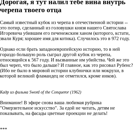
Дорогая, я тут налил тебе вина внутрь
черепа твоего отца
Самый известный кубок из черепа в отечественной истории --
это потир, сделанный из головушки князя нашего Святослава
Игоревича убившим его печенежским ханом (которого, кстати,
звали Куря; хорошее имя для котика). Случилось это в 972 году.
Однако если брать западноевропейскую историю, то в ней
гораздо большую роль сыграл другой кубок из черепа,
относящийся к 567 году. И вызванные им убийства. Чей же это
был череп, что было дальше? И главное, как это рисовал Рубенс?
(Ибо не было в мировой истории клубнички или мокрухи, в
которой великий фламандец не отметился, кроме инков).
Кадр из фильма Sword of the Conqueror (1962)
Внимание! В эфире снова ваша любимая рубрика
"Омерзительное искусство". За едой не читать, детям не
показывать, на фасады цветные проекции не делать!
***