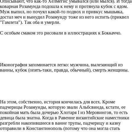
Описывают, что как-то Хелмегис умывался (или мылся). И тогда
коварная Розамунда подошла к нему и протянула кубок с ядом.
Муж выпил, но почуял какой-то подвох и привкус мышьяка,
достал меч и вынудил Розамунду тоже из него испить (приквел
"Гамлета"). Так оба и умерли.
С особым смаком это рисовали в иллюстрациях к Боккаччо.
Иконография запоминается легко: мужчина, вылезающий из
ванны, кубок (опять-таки, правда, обычный), смерть женщины.
На этом, собственно, история кончилась для всех. Кроме
падчерицы Розамунды, которую звали Альбсвинда, кстати, ее
покойная мать была дочерью Хлотаря I из Меровингов, то есть
девица была знатна. Когда в Равенне византийские наместники
разгребли накопившиеся в ванне трупы, падчерицу и казну
отправили в Константинополь (потому что она могла стать