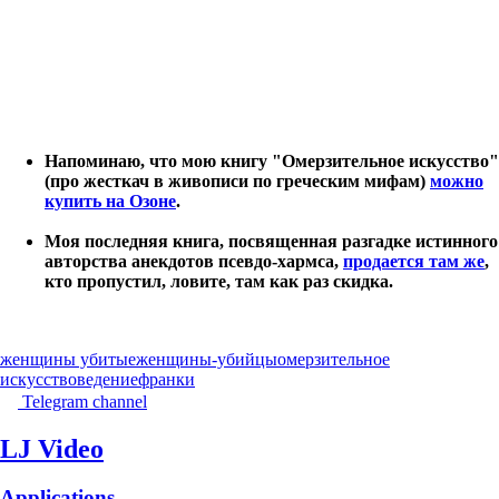
Напоминаю, что мою книгу "Омерзительное искусство"
(про жесткач в живописи по греческим мифам)
можно
купить на Озоне
.
Моя последняя книга, посвященная разгадке истинного
авторства анекдотов псевдо-хармса,
продается там же
,
кто пропустил, ловите, там как раз скидка.
женщины убитые
женщины-убийцы
омерзительное
искусствоведение
франки
Telegram channel
LJ Video
Applications