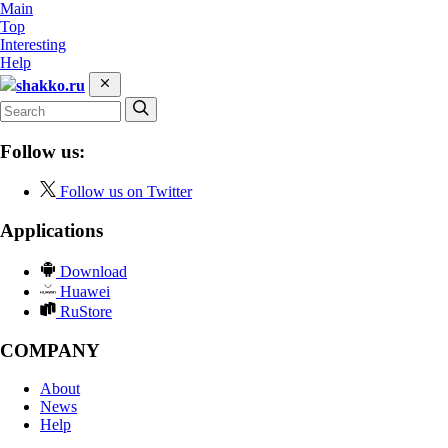
Main
Top
Interesting
Help
shakko.ru
Follow us:
Follow us on Twitter
Applications
Download
Huawei
RuStore
COMPANY
About
News
Help