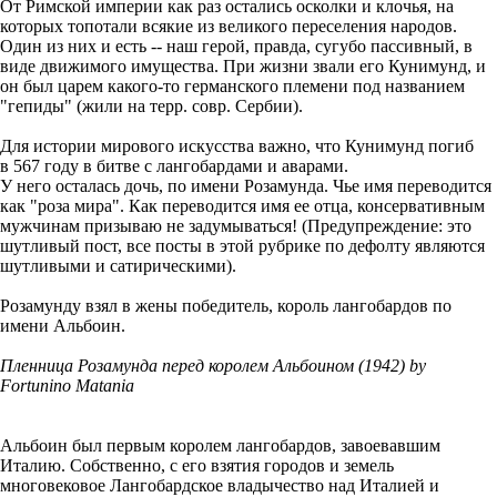
От Римской империи как раз остались осколки и клочья, на
которых топотали всякие из великого переселения народов.
Один из них и есть -- наш герой, правда, сугубо пассивный, в
виде движимого имущества. При жизни звали его Кунимунд, и
он был царем какого-то германского племени под названием
"гепиды" (жили на терр. совр. Сербии).
Для истории мирового искусства важно, что Кунимунд погиб
в 567 году в битве с лангобардами и аварами.
У него осталась дочь, по имени Розамунда. Чье имя переводится
как "роза мира". Как переводится имя ее отца, консервативным
мужчинам призываю не задумываться! (Предупреждение: это
шутливый пост, все посты в этой рубрике по дефолту являются
шутливыми и сатирическими).
Розамунду взял в жены победитель, король лангобардов по
имени Альбоин.
Пленница Розамунда перед королем Альбоином (1942) by
Fortunino Matania
Альбоин был первым королем лангобардов, завоевавшим
Италию. Собственно, с его взятия городов и земель
многовековое Лангобардское владычество над Италией и