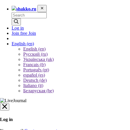
shakko.ru
Log in
Join free
Join
English
(en)
English (en)
Русский (ru)
Українська (uk)
Français (fr)
Português (pt)
español (es)
Deutsch (de)
Italiano (it)
Беларуская (be)
Log in