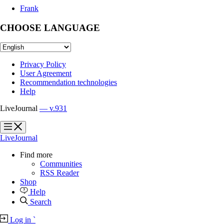
Frank
CHOOSE LANGUAGE
Privacy Policy
User Agreement
Recommendation technologies
Help
LiveJournal
— v.931
?
?
LiveJournal
Find more
Communities
RSS Reader
Shop
Help
Search
Log in
`