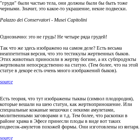
"груди" были частью тела, они должны были бы быть тоже
черными. Значит, это какое-то украшение, некие подвески.
Palazzo dei Conservatori - Musei Capitolini
Однозначно: это не грудь! Не четыре ряда грудей!
Так что же здесь изображено на самом деле? Есть весьма
неаппетитная версия, что это тестикулы жертвенных быков.
Этих животных приносили в жертву богине, а их субпродукты
жертвовали непосредственно на статую. (Тем более, что на этой
статуе в декоре есть очень много изображений быков).
source
Есть теория, что тут изображены тыквы (символ плодородия),
которые вешали на шею статуи, как жертвоприношение. Или
специальные кожаные мешочки с некими амулетами,
молитвенными заговорами и т.д. Тем более, что раскопки в
районе храма в Эфесе принесли плоды в виде вот таких
подвесок-амулетов похожей формы. Они изготовлены из янтаря.
source