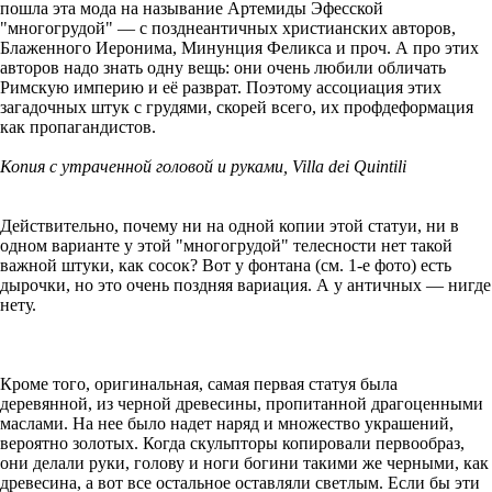
пошла эта мода на называние Артемиды Эфесской
"многогрудой" — с позднеантичных христианских авторов,
Блаженного Иеронима, Минунция Феликса и проч. А про этих
авторов надо знать одну вещь: они очень любили обличать
Римскую империю и её разврат. Поэтому ассоциация этих
загадочных штук с грудями, скорей всего, их профдеформация
как пропагандистов.
Копия с утраченной головой и руками, Villa dei Quintili
Действительно, почему ни на одной копии этой статуи, ни в
одном варианте у этой "многогрудой" телесности нет такой
важной штуки, как сосок? Вот у фонтана (см. 1-е фото) есть
дырочки, но это очень поздняя вариация. А у античных — нигде
нету.
Кроме того, оригинальная, самая первая статуя была
деревянной, из черной древесины, пропитанной драгоценными
маслами. На нее было надет наряд и множество украшений,
вероятно золотых. Когда скульпторы копировали первообраз,
они делали руки, голову и ноги богини такими же черными, как
древесина, а вот все остальное оставляли светлым. Если бы эти