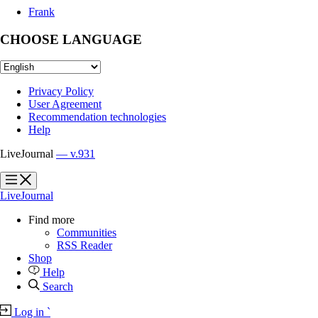
Frank
CHOOSE LANGUAGE
Privacy Policy
User Agreement
Recommendation technologies
Help
LiveJournal
— v.931
?
?
LiveJournal
Find more
Communities
RSS Reader
Shop
Help
Search
Log in
`