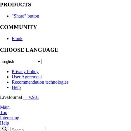
PRODUCTS
"Share" button
COMMUNITY
Frank
CHOOSE LANGUAGE
Privacy Policy
User Agreement
Recommendation technologies
Help
LiveJournal
— v.931
Main
Top
Interesting
Help