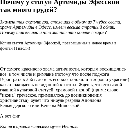
Почему у статуи Артемиды Эфесской
так много грудей?
Знаменитая скульптура, стоявшая в одном из 7 чудес света,
храме Артемиды в Эфесе, имеет весьма странный облик.
Почему так вышло и что значит это обилие сосцов?
Копия статуи Артемиды Эфесской, превращенная в новое время в
фонтан (Тиволи)
От самого красивого храма античности, которым восхищались
все, в том числе и римляне (потому что после поджога
Герострата в 356 г. до н. э. его восстановили и хорошо украсили)
как-то ожидаешь невиданной красоты. Ждешь, что его самой
главной культовой статуей, храмовой иконой (прим.: слово
"икона" греческое, применялось до возникновения
христианства), будет что-нибудь разряда Аполлона
Бельведерского или Венеры Милосской.
А вот фиг.
Копия в археологическом музее Неаполя