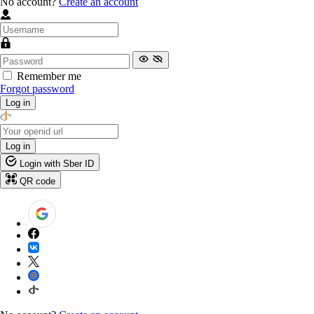
No account?
Create an account
Remember me
Forgot password
Log in
Log in
Login with Sber ID
QR code