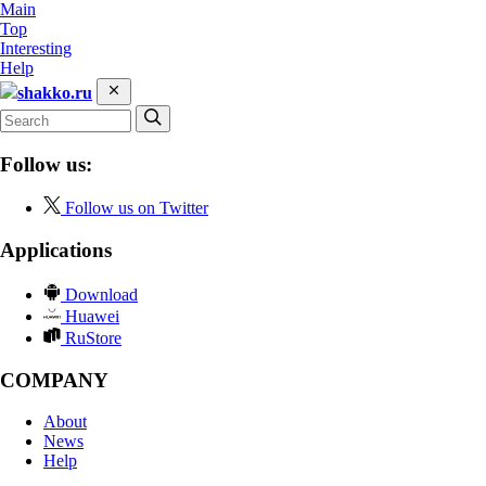
Main
Top
Interesting
Help
shakko.ru
Follow us:
Follow us on Twitter
Applications
Download
Huawei
RuStore
COMPANY
About
News
Help