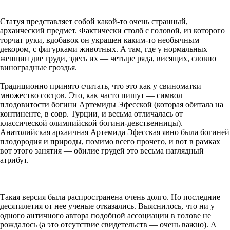
Статуя представляет собой какой-то очень странный,
архаический предмет. Фактически столб с головой, из которого
торчат руки, вдобавок он украшен каким-то необычным
декором, с фигурками животных. А там, где у нормальных
женщин две груди, здесь их — четыре ряда, висящих, словно
виноградные гроздья.
Традиционно принято считать, что это как у свиноматки —
множество сосцов. Это, как часто пишут — символ
плодовитости богини Артемиды Эфесской (которая обитала на
континенте, в совр. Турции, и весьма отличалась от
классической олимпийской богини-девственницы).
Анатолийская архаичная Артемида Эфесская явно была богиней
плодородия и природы, помимо всего прочего, и вот в рамках
вот этого занятия — обилие грудей это весьма наглядный
атрибут.
Такая версия была распространена очень долго. Но последние
десятилетия от нее ученые отказались. Выяснилось, что ни у
одного античного автора подобной ассоциации в голове не
рождалось (а это отсутствие свидетельств — очень важно). А