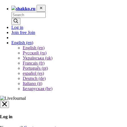
shakko.ru
Log in
Join free
Join
English
(en)
English (en)
Русский (ru)
Українська (uk)
Français (fr)
Português (pt)
español (es)
Deutsch (de)
Italiano (it)
Беларуская (be)
Log in