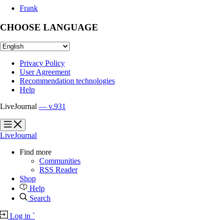
Frank
CHOOSE LANGUAGE
Privacy Policy
User Agreement
Recommendation technologies
Help
LiveJournal
— v.931
?
?
LiveJournal
Find more
Communities
RSS Reader
Shop
Help
Search
Log in
`