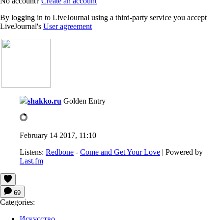
No account?
Create an account
By logging in to LiveJournal using a third-party service you accept
LiveJournal's
User agreement
shakko.ru
Golden Entry
February 14 2017, 11:10
Listens:
Redbone
-
Come and Get Your Love
| Powered by
Last.fm
69
Categories:
Искусство