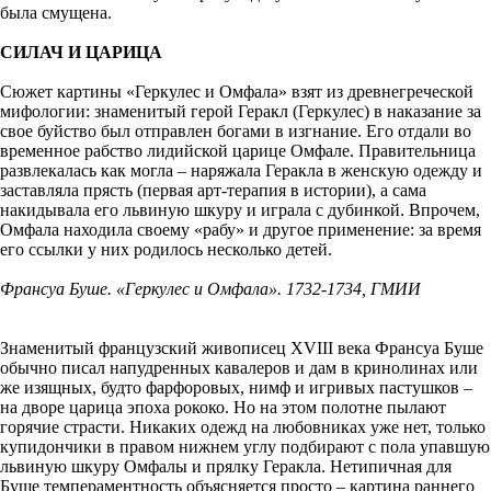
была смущена.
СИЛАЧ И ЦАРИЦА
Сюжет картины «Геркулес и Омфала» взят из древнегреческой
мифологии: знаменитый герой Геракл (Геркулес) в наказание за
свое буйство был отправлен богами в изгнание. Его отдали во
временное рабство лидийской царице Омфале. Правительница
развлекалась как могла – наряжала Геракла в женскую одежду и
заставляла прясть (первая арт-терапия в истории), а сама
накидывала его львиную шкуру и играла с дубинкой. Впрочем,
Омфала находила своему «рабу» и другое применение: за время
его ссылки у них родилось несколько детей.
Франсуа Буше. «Геркулес и Омфала». 1732-1734, ГМИИ
Знаменитый французский живописец XVIII века Франсуа Буше
обычно писал напудренных кавалеров и дам в кринолинах или
же изящных, будто фарфоровых, нимф и игривых пастушков –
на дворе царица эпоха рококо. Но на этом полотне пылают
горячие страсти. Никаких одежд на любовниках уже нет, только
купидончики в правом нижнем углу подбирают с пола упавшую
львиную шкуру Омфалы и прялку Геракла. Нетипичная для
Буше темпераментность объясняется просто – картина раннего