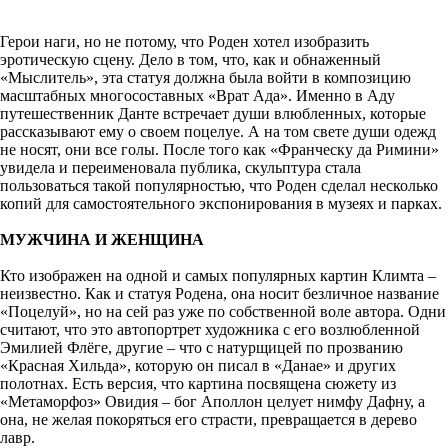
Герои наги, но не потому, что Роден хотел изобразить
эротическую сцену. Дело в том, что, как и обнаженный
«Мыслитель», эта статуя должна была войти в композицию
масштабных многосоставных «Врат Ада». Именно в Аду
путешественник Данте встречает души влюбленных, которые
рассказывают ему о своем поцелуе. А на том свете души одежд
не носят, они все голы. После того как «Франческу да Римини»
увидела и переименовала публика, скульптура стала
пользоваться такой популярностью, что Роден сделал несколько
копий для самостоятельного экспонирования в музеях и парках.
МУЖЧИНА И ЖЕНЩИНА
Кто изображен на одной и самых популярных картин Климта –
неизвестно. Как и статуя Родена, она носит безличное название
«Поцелуй», но на сей раз уже по собственной воле автора. Одни
считают, что это автопортрет художника с его возлюбленной
Эмилией Флёге, другие – что с натурщицей по прозванию
«Красная Хильда», которую он писал в «Данае» и других
полотнах. Есть версия, что картина посвящена сюжету из
«Метаморфоз» Овидия – бог Аполлон целует нимфу Дафну, а
она, не желая покоряться его страсти, превращается в дерево
лавр.