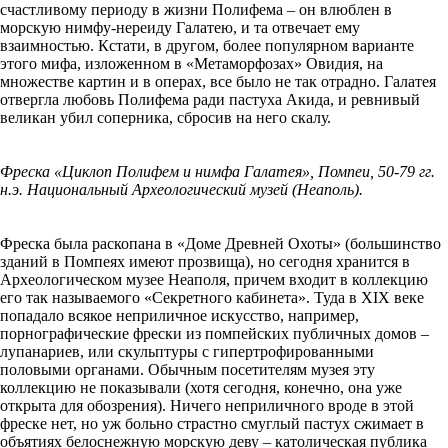
счастливому периоду в жизни Полифема – он влюблен в
морскую нимфу-нереиду Галатею, и та отвечает ему
взаимностью. Кстати, в другом, более популярном варианте
этого мифа, изложенном в «Метаморфозах» Овидия, на
множестве картин и в операх, все было не так отрадно. Галатея
отвергла любовь Полифема ради пастуха Акида, и ревнивый
великан убил соперника, сбросив на него скалу.
Фреска «Циклоп Полифем и нимфа Галатея», Помпеи, 50-79 гг.
н.э. Национальный Археологический музей (Неаполь).
Фреска была раскопана в «Доме Древней Охоты» (большинство
зданий в Помпеях имеют прозвища), но сегодня хранится в
Археологическом музее Неаполя, причем входит в коллекцию
его так называемого «Секретного кабинета». Туда в XIX веке
попадало всякое неприличное искусство, например,
порнографические фрески из помпейских публичных домов –
лупанариев, или скульптуры с гипертрофированными
половыми органами. Обычным посетителям музея эту
коллекцию не показывали (хотя сегодня, конечно, она уже
открыта для обозрения). Ничего неприличного вроде в этой
фреске нет, но уж больно страстно смуглый пастух сжимает в
объятиях белоснежную морскую деву – католическая публика