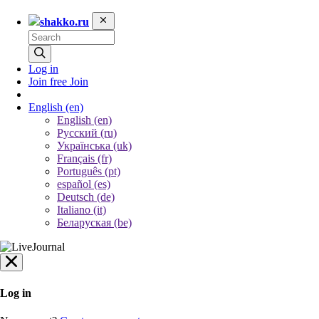
shakko.ru
Log in
Join free
Join
English
(en)
English (en)
Русский (ru)
Українська (uk)
Français (fr)
Português (pt)
español (es)
Deutsch (de)
Italiano (it)
Беларуская (be)
Log in