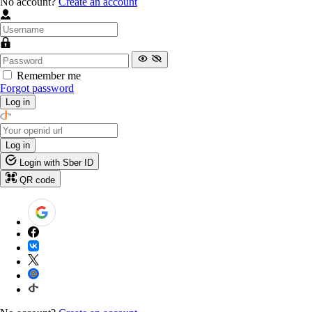
No account?
Create an account
Remember me
Forgot password
Log in
Log in
Login with Sber ID
QR code