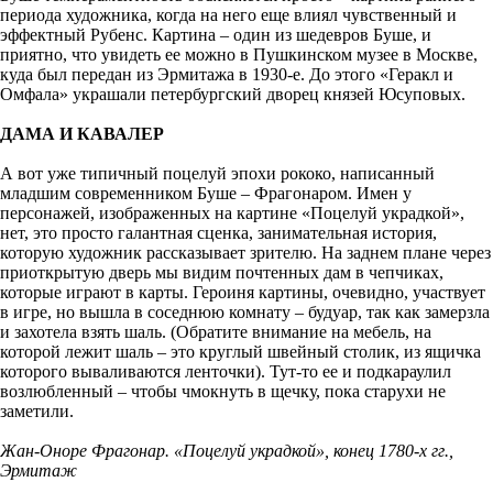
периода художника, когда на него еще влиял чувственный и
эффектный Рубенс. Картина – один из шедевров Буше, и
приятно, что увидеть ее можно в Пушкинском музее в Москве,
куда был передан из Эрмитажа в 1930-е. До этого «Геракл и
Омфала» украшали петербургский дворец князей Юсуповых.
ДАМА И КАВАЛЕР
А вот уже типичный поцелуй эпохи рококо, написанный
младшим современником Буше – Фрагонаром. Имен у
персонажей, изображенных на картине «Поцелуй украдкой»,
нет, это просто галантная сценка, занимательная история,
которую художник рассказывает зрителю. На заднем плане через
приоткрытую дверь мы видим почтенных дам в чепчиках,
которые играют в карты. Героиня картины, очевидно, участвует
в игре, но вышла в соседнюю комнату – будуар, так как замерзла
и захотела взять шаль. (Обратите внимание на мебель, на
которой лежит шаль – это круглый швейный столик, из ящичка
которого вываливаются ленточки). Тут-то ее и подкараулил
возлюбленный – чтобы чмокнуть в щечку, пока старухи не
заметили.
Жан-Оноре Фрагонар. «Поцелуй украдкой», конец 1780-х гг.,
Эрмитаж