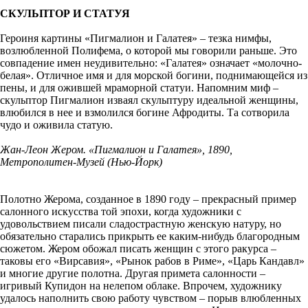
СКУЛЬПТОР И СТАТУЯ
Героиня картины «Пигмалион и Галатея» – тезка нимфы,
возлюбленной Полифема, о которой мы говорили раньше. Это
совпадение имен неудивительно: «Галатея» означает «молочно-
белая». Отличное имя и для морской богини, поднимающейся из
пены, и для ожившей мраморной статуи. Напомним миф –
скульптор Пигмалион изваял скульптуру идеальной женщины,
влюбился в нее и взмолился богине Афродиты. Та сотворила
чудо и оживила статую.
Жан-Леон Жером. «Пигмалион и Галатея», 1890,
Метрополитен-Музей (Нью-Йорк)
Полотно Жерома, созданное в 1890 году – прекрасный пример
салонного искусства той эпохи, когда художники с
удовольствием писали сладострастную женскую натуру, но
обязательно старались прикрыть ее каким-нибудь благородным
сюжетом. Жером обожал писать женщин с этого ракурса –
таковы его «Вирсавия», «Рынок рабов в Риме», «Царь Кандавл»
и многие другие полотна. Другая примета салонности –
игривый Купидон на нелепом облаке. Впрочем, художнику
удалось наполнить свою работу чувством – порыв влюбленных