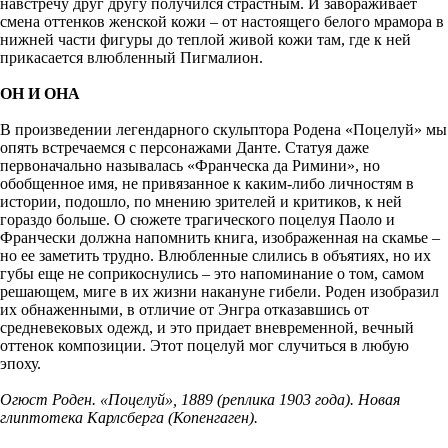
навстречу друг другу получился страстным. И завораживает
смена оттенков женской кожи – от настоящего белого мрамора в
нижней части фигуры до теплой живой кожи там, где к ней
прикасается влюбленный Пигмалион.
ОН И ОНА
В произведении легендарного скульптора Родена «Поцелуй» мы
опять встречаемся с персонажами Данте. Статуя даже
первоначально называлась «Франческа да Римини», но
обобщенное имя, не привязанное к каким-либо личностям в
истории, подошло, по мнению зрителей и критиков, к ней
гораздо больше. О сюжете трагического поцелуя Паоло и
Франчески должна напомнить книга, изображенная на скамье –
но ее заметить трудно. Влюбленные слились в объятиях, но их
губы еще не соприкоснулись – это напоминание о том, самом
решающем, миге в их жизни накануне гибели. Роден изобразил
их обнаженными, в отличие от Энгра отказавшись от
средневековых одежд, и это придает вневременной, вечный
оттенок композиции. Этот поцелуй мог случиться в любую
эпоху.
Огюст Роден. «Поцелуй», 1889 (реплика 1903 года). Новая
глиптотека Карлсберга (Копенгаген).