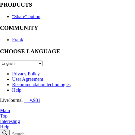
PRODUCTS
"Share" button
COMMUNITY
Frank
CHOOSE LANGUAGE
Privacy Policy
User Agreement
Recommendation technologies
Help
LiveJournal
— v.931
Main
Top
Interesting
Help