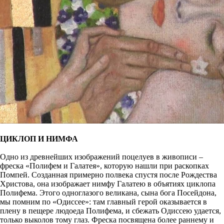
ЦИКЛОП И НИМФА
Одно из древнейших изображений поцелуев в живописи –
фреска «Полифем и Галатея», которую нашли при раскопках
Помпей. Созданная примерно полвека спустя после Рождества
Христова, она изображает нимфу Галатею в объятиях циклопа
Полифема. Этого одноглазого великана, сына бога Посейдона,
мы помним по «Одиссее»: там главный герой оказывается в
плену в пещере людоеда Полифема, и сбежать Одиссею удается,
только выколов тому глаз. Фреска посвящена более раннему и