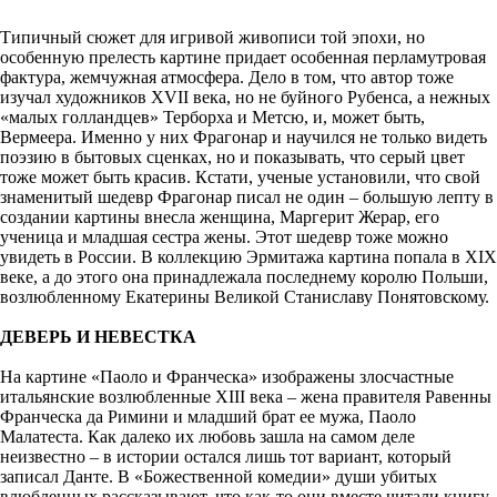
Типичный сюжет для игривой живописи той эпохи, но
особенную прелесть картине придает особенная перламутровая
фактура, жемчужная атмосфера. Дело в том, что автор тоже
изучал художников XVII века, но не буйного Рубенса, а нежных
«малых голландцев» Терборха и Метсю, и, может быть,
Вермеера. Именно у них Фрагонар и научился не только видеть
поэзию в бытовых сценках, но и показывать, что серый цвет
тоже может быть красив. Кстати, ученые установили, что свой
знаменитый шедевр Фрагонар писал не один – большую лепту в
создании картины внесла женщина, Маргерит Жерар, его
ученица и младшая сестра жены. Этот шедевр тоже можно
увидеть в России. В коллекцию Эрмитажа картина попала в XIX
веке, а до этого она принадлежала последнему королю Польши,
возлюбленному Екатерины Великой Станиславу Понятовскому.
ДЕВЕРЬ И НЕВЕСТКА
На картине «Паоло и Франческа» изображены злосчастные
итальянские возлюбленные XIII века – жена правителя Равенны
Франческа да Римини и младший брат ее мужа, Паоло
Малатеста. Как далеко их любовь зашла на самом деле
неизвестно – в истории остался лишь тот вариант, который
записал Данте. В «Божественной комедии» души убитых
влюбленных рассказывают, что как-то они вместе читали книгу