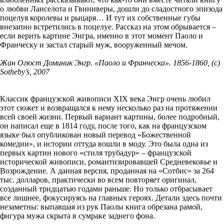
о любви Ланселота и Гвиниверы, дошли до сладостного эпизода
поцелуя королевы и рыцаря… И тут их собственные губы
внезапно встретились в поцелуе. Рассказ на этом обрывается –
если верить картине Энгра, именно в этот момент Паоло и
Франческу и застал старый муж, вооруженный мечом.
Жан Огюст Доминик Энгр. «Паоло и Франческа». 1856-1860, (с)
Sotheby’s, 2007
Классик французской живописи XIX века Энгр очень любил
этот сюжет и возвращался к нему несколько раз на протяжении
всей своей жизни. Первый вариант картины, более подробный,
он написал еще в 1814 году, после того, как на французском
языке был опубликован новый перевод «Божественной
комедии», и истории оттуда вошли в моду. Это была одна из
первых картин нового «стиля трубадур» – французской
исторической живописи, романтизировавшей Средневековье и
Возрождение. А данная версия, проданная на «Сотбис» за 264
тыс. долларов, практически во всем повторяет оригинал,
созданный тридцатью годами раньше. Но только отбрасывает
все лишнее, фокусируясь на главных героях. Детали здесь почти
незаметны: выпавшая из рук Паолы книга обрезана рамой,
фигура мужа скрыта в сумраке заднего фона.