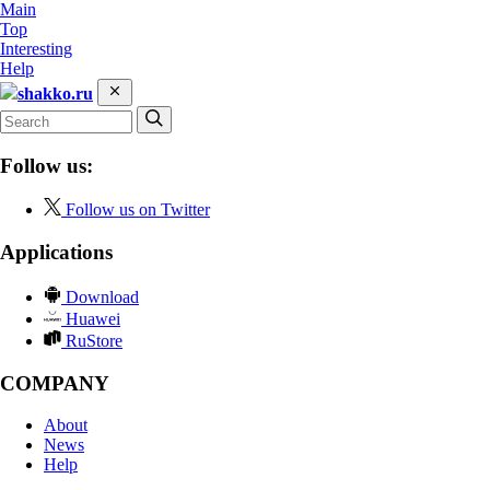
Main
Top
Interesting
Help
shakko.ru
Follow us:
Follow us on Twitter
Applications
Download
Huawei
RuStore
COMPANY
About
News
Help