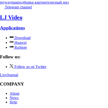
mywaymag
подборки картин
телесный низ
Telegram channel
LJ Video
Applications
Download
Huawei
RuStore
Follow us:
Follow us on Twitter
LiveJournal
COMPANY
About
News
Help