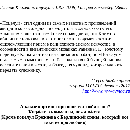
Густав Климт. «Поцелуй». 1907-1908, Галерея Бельведер (Вена)
«Поцелуй» стал одним из самых известных произведений
австрийского модерна – югендстиля, можно сказать, его
«иконой». Слово это тем более справедливо, что Климт в
обилии использовал в картине золото, подсмотрев этот
ошеломляющий прием в раннехристианском искусстве, в
особенности в византийских мозаиках Равенны. К «золотому
периоду» Климта относится еще много работ, но «Поцелуй»
стал самым знаменитым – и благодаря своей бьющей наповал
ослепительной красоте, и благодаря чувству, которое удалось
передать художнику.
Софья Багдасарова
журнал MY WAY, февраль 2017
http://www.mywaymag.ru
А какие картины про поцелуи любите вы?
Кидайте в комменты, пожалуйста.
(Кроме поцелуя Брежнева с Берлинской стены, который все-
таки не про любовь)