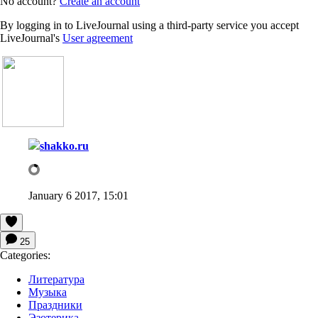
No account?
Create an account
By logging in to LiveJournal using a third-party service you accept
LiveJournal's
User agreement
shakko.ru
January 6 2017, 15:01
25
Categories:
Литература
Музыка
Праздники
Эзотерика