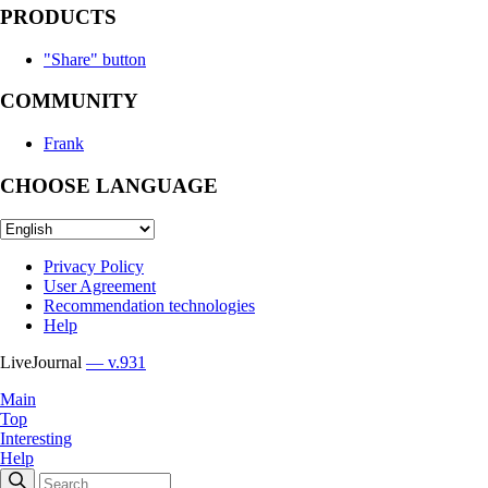
PRODUCTS
"Share" button
COMMUNITY
Frank
CHOOSE LANGUAGE
Privacy Policy
User Agreement
Recommendation technologies
Help
LiveJournal
— v.931
Main
Top
Interesting
Help