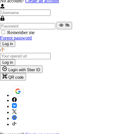
No account?
Create an account
Remember me
Forgot password
Log in
Log in
Login with Sber ID
QR code