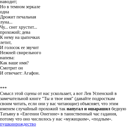
наводит;
Но в темном зеркале
одна
Дрожит печальная
луна...
Чу... снег хрустит...
прохожий; дева
К нему на цыпочках
летит,
И голосок ее звучит
Нежней свирельного
напева:
Как ваше имя?
Смотрит он
И отвечает: Агафон.
***
Смысл этой сцены от нас ускользает, а вот Лев Успенский в
замечательной книге "Ты и твое имя" (давайте подросткам
своим читать, если они у вас читающие) объясняет, что этим
именем случайный прохожий так
напугал и ошарашил
бедную
Татьяну в «Евгении Онегине» в таинственный час гадания,
потому что оно числилось у нас «мужицким», «подлым».
пушкин
рождество