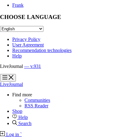
Frank
CHOOSE LANGUAGE
Privacy Policy
User Agreement
Recommendation technologies
Help
LiveJournal
— v.931
?
?
LiveJournal
Find more
Communities
RSS Reader
Shop
Help
Search
Log in
`