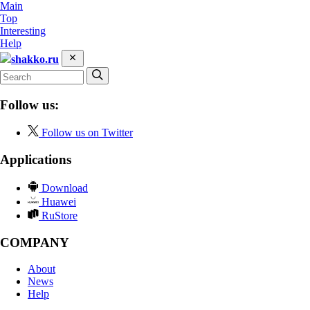
Main
Top
Interesting
Help
shakko.ru
Follow us:
Follow us on Twitter
Applications
Download
Huawei
RuStore
COMPANY
About
News
Help