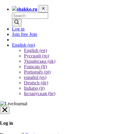
shakko.ru
Log in
Join free
Join
English
(en)
English (en)
Русский (ru)
Українська (uk)
Français (fr)
Português (pt)
español (es)
Deutsch (de)
Italiano (it)
Беларуская (be)
Log in