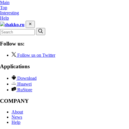
Main
Top
Interesting
Help
shakko.ru
Follow us:
Follow us on Twitter
Applications
Download
Huawei
RuStore
COMPANY
About
News
Help