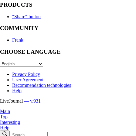
PRODUCTS
"Share" button
COMMUNITY
Frank
CHOOSE LANGUAGE
Privacy Policy
User Agreement
Recommendation technologies
Help
LiveJournal
— v.931
Main
Top
Interesting
Help