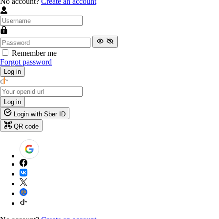
No account?
Create an account
Remember me
Forgot password
Log in
Log in
Login with Sber ID
QR code