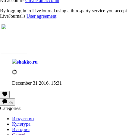
No account?
Create an account
By logging in to LiveJournal using a third-party service you accept
LiveJournal's
User agreement
shakko.ru
December 31 2016, 15:31
25
Categories:
Искусство
Культура
История
Cancel