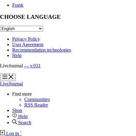
Frank
CHOOSE LANGUAGE
Privacy Policy
User Agreement
Recommendation technologies
Help
LiveJournal
— v.931
?
?
LiveJournal
Find more
Communities
RSS Reader
Shop
Help
Search
Log in
`