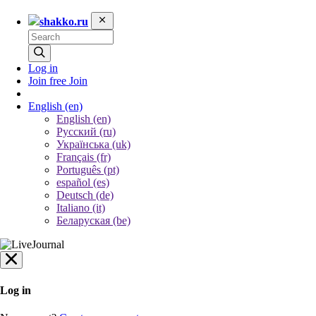
shakko.ru
Log in
Join free
Join
English
(en)
English (en)
Русский (ru)
Українська (uk)
Français (fr)
Português (pt)
español (es)
Deutsch (de)
Italiano (it)
Беларуская (be)
Log in