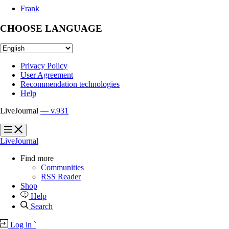
Frank
CHOOSE LANGUAGE
Privacy Policy
User Agreement
Recommendation technologies
Help
LiveJournal
— v.931
?
?
LiveJournal
Find more
Communities
RSS Reader
Shop
Help
Search
Log in
`