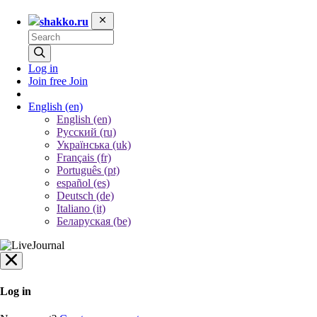
shakko.ru
Log in
Join free
Join
English
(en)
English (en)
Русский (ru)
Українська (uk)
Français (fr)
Português (pt)
español (es)
Deutsch (de)
Italiano (it)
Беларуская (be)
Log in