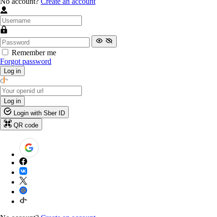
No account?
Create an account
Remember me
Forgot password
Log in
Log in
Login with Sber ID
QR code