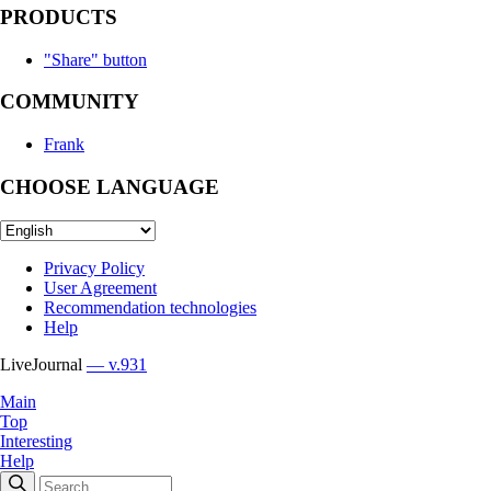
PRODUCTS
"Share" button
COMMUNITY
Frank
CHOOSE LANGUAGE
Privacy Policy
User Agreement
Recommendation technologies
Help
LiveJournal
— v.931
Main
Top
Interesting
Help