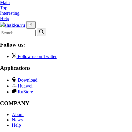
Main
Top
Interesting
Help
shakko.ru
Follow us:
Follow us on Twitter
Applications
Download
Huawei
RuStore
COMPANY
About
News
Help