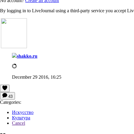
No account?
Create an account
By logging in to LiveJournal using a third-party service you accept Li
shakko.ru
December 29 2016, 16:25
43
Categories:
Искусство
Культура
Cancel