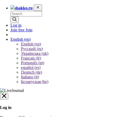
shakko.ru
Log in
Join free
Join
English
(en)
English (en)
Русский (ru)
Українська (uk)
Français (fr)
Português (pt)
español (es)
Deutsch (de)
Italiano (it)
Беларуская (be)
Log in