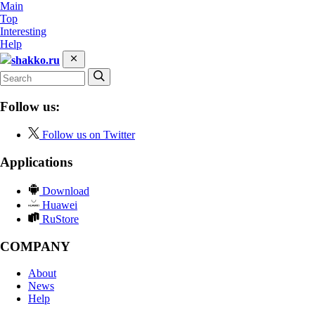
Main
Top
Interesting
Help
shakko.ru
Follow us:
Follow us on Twitter
Applications
Download
Huawei
RuStore
COMPANY
About
News
Help