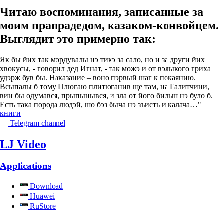
Читаю воспоминания, записанные за
моим прапрадедом, казаком-конвойцем.
Выглядит это примерно так:
Як бы йих так мордувалы нэ тикэ за сало, но и за други йих
хвокусы, - говорил дед Игнат, - так можэ и от вэлыкого гриха
удэрж був бы. Наказание – воно пэрвый шаг к покаянию.
Всыпалы б тому Плюгаю плитюганив ще там, на Галитчини,
вин бы одумався, прыпынывся, и зла от його бильш нэ було б.
Есть така порода людэй, шо бэз быча нэ зъисть и калача…"
книги
Telegram channel
LJ Video
Applications
Download
Huawei
RuStore