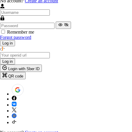
No account?
Create an account
Remember me
Forgot password
Log in
Log in
Login with Sber ID
QR code