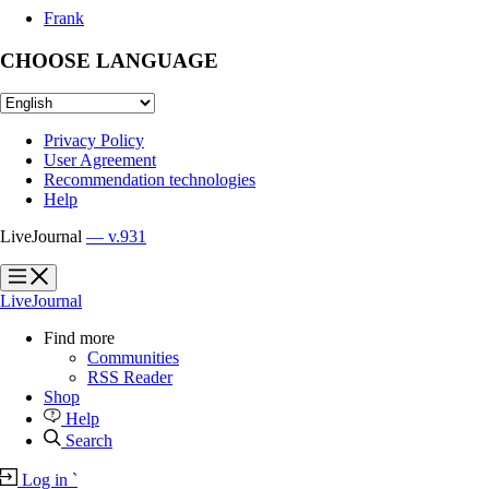
Frank
CHOOSE LANGUAGE
Privacy Policy
User Agreement
Recommendation technologies
Help
LiveJournal
— v.931
?
?
LiveJournal
Find more
Communities
RSS Reader
Shop
Help
Search
Log in
`