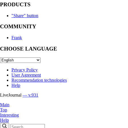
PRODUCTS
"Share" button
COMMUNITY
Frank
CHOOSE LANGUAGE
Privacy Policy
User Agreement
Recommendation technologies
Help
LiveJournal
— v.931
Main
Top
Interesting
Help