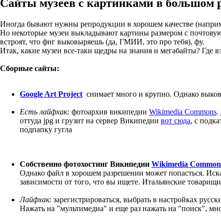
Сайты музеев с картинками в большом 
Иногда бывают нужны репродукции в хорошем качестве (наприм
Но некоторые музеи выкладывают картины размером с почтовую 
встроят, что фиг выковыряешь (да, ГМИИ, это про тебя), фу.
Итак, какие музеи все-таки щедры на знания и мегабайты? Где 
Сборные сайты:
Google Art Project
снимает много и крупно. Однако выков
Есть лайфхак:
фотоархив википедии
Wikimedia Commons
.
оттуда jpg и грузит на сервер Википедии
вот сюда
, с подк
подпапку гугла
Собственно фотохостинг Википедии
Wikimedia Common
Однако файл в хорошем разрешении может попасться. Искат
зависимости от того, что вы ищете. Итальянские товарищи,
Лайфхак
: зарегистрироваться, выбрать в настройках рус
Нажать на "мультимедиа" и еще раз нажать на "поиск", мно