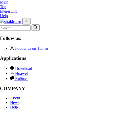
Main
Top
Interesting
Help
shakko.ru
Follow us:
Follow us on Twitter
Applications
Download
Huawei
RuStore
COMPANY
About
News
Help