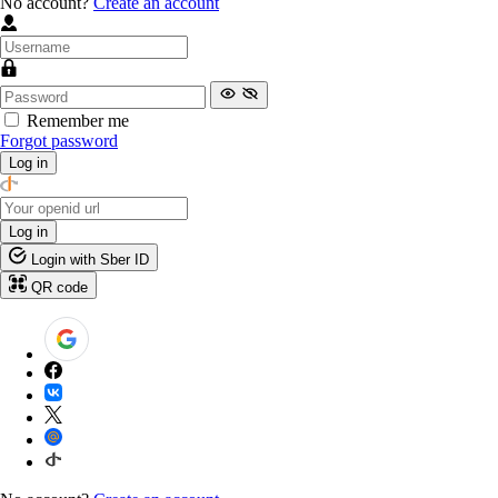
No account?
Create an account
Remember me
Forgot password
Log in
Log in
Login with Sber ID
QR code