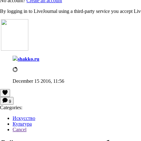
No account?
Create an account
By logging in to LiveJournal using a third-party service you accept Li
shakko.ru
December 15 2016, 11:56
9
Categories:
Искусство
Культура
Cancel