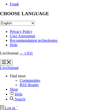
Frank
CHOOSE LANGUAGE
Privacy Policy
User Agreement
Recommendation technologies
Help
LiveJournal
— v.931
?
?
LiveJournal
Find more
Communities
RSS Reader
Shop
Help
Search
Log in
`