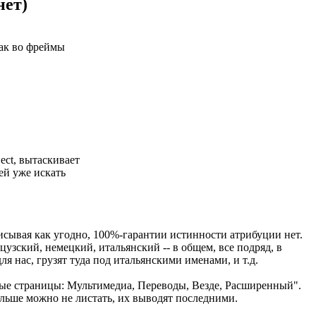
нет)
так во фреймы
ect, вытаскивает
ей уже искать
исывая как угодно, 100%-гарантии истинности атрибуции нет.
узский, немецкий, итальянский -- в общем, все подряд, в
я нас, грузят туда под итальянскими именами, и т.д.
вные страницы: Мультимедиа, Переводы, Везде, Расширенный".
дальше можно не листать, их выводят последними.