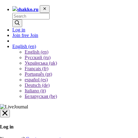
shakko.ru
Log in
Join free
Join
English
(en)
English (en)
Русский (ru)
Українська (uk)
Français (fr)
Português (pt)
español (es)
Deutsch (de)
Italiano (it)
Беларуская (be)
Log in