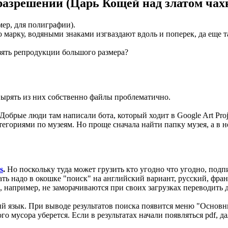
разрешении (Царь Кощей над златом чах
ер, для полиграфии).
марку, водяными знаками изгваздают вдоль и поперек, да еще 
взять репродукции большого размера?
ырять из них собственно файлы проблематично.
 Добрые люди там написали бота, который ходит в Google Art Proj
атегориями по музеям. Но проще сначала найти папку музея, а в н
s
.
Но поскольку туда может грузить кто угодно что угодно, подп
ь надо в окошке "поиск" на английский вариант, русский, франц
 например, не заморачиваются при своих загрузках переводить дл
ский язык. При выводе результатов поиска появится меню "Осно
го мусора уберется. Если в результатах начали появляться pdf, 