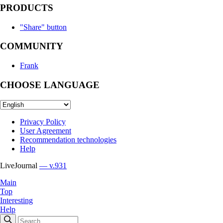
PRODUCTS
"Share" button
COMMUNITY
Frank
CHOOSE LANGUAGE
Privacy Policy
User Agreement
Recommendation technologies
Help
LiveJournal
— v.931
Main
Top
Interesting
Help