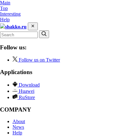
Main
Top
Interesting
Help
shakko.ru
Follow us:
Follow us on Twitter
Applications
Download
Huawei
RuStore
COMPANY
About
News
Help