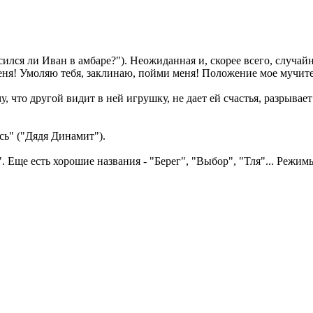
сился ли Иван в амбаре?"). Неожиданная и, скорее всего, случайн
меня! Умоляю тебя, заклинаю, пойми меня! Положение мое мучите
у, что другой видит в ней игрушку, не дает ей счастья, разрывает 
сь" ("Дядя Динамит").
. Еще есть хорошие названия - "Берег", "Выбор", "Тля"... Режимы