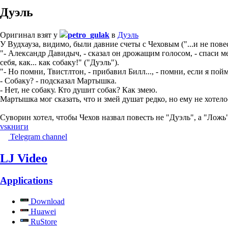
Дуэль
Оригинал взят у
petro_gulak
в
Дуэль
У Вудхауза, видимо, были давние счеты с Чеховым ("...и не пове
"- Александр Давидыч, - сказал он дрожащим голосом, - спаси 
себя, как... как собаку!" ("Дуэль").
"- Но помни, Твистлтон, - прибавил Билл..., - помни, если я пойм
- Собаку? - подсказал Мартышка.
- Нет, не собаку. Кто душит собак? Как змею.
Мартышка мог сказать, что и змей душат редко, но ему не хотело
Суворин хотел, чтобы Чехов назвал повесть не "Дуэль", а "Ложь"
vs
книги
Telegram channel
LJ Video
Applications
Download
Huawei
RuStore