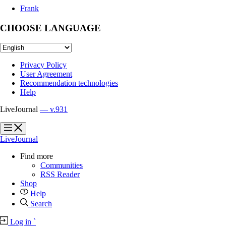
Frank
CHOOSE LANGUAGE
Privacy Policy
User Agreement
Recommendation technologies
Help
LiveJournal
— v.931
?
?
LiveJournal
Find more
Communities
RSS Reader
Shop
Help
Search
Log in
`