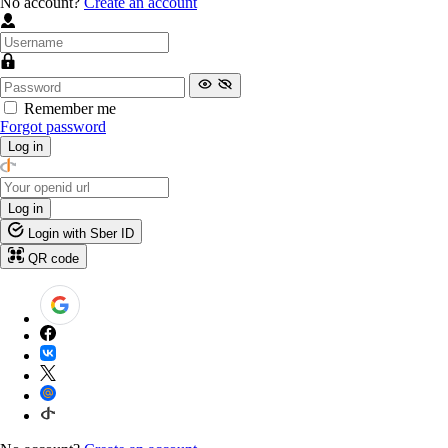
No account?
Create an account
Remember me
Forgot password
Log in
Log in
Login with Sber ID
QR code