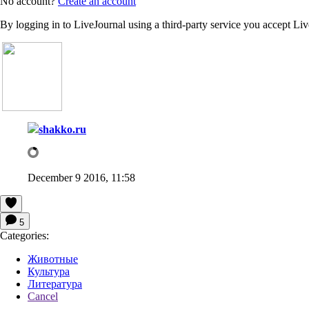
No account?
Create an account
By logging in to LiveJournal using a third-party service you accept Li
shakko.ru
December 9 2016, 11:58
5
Categories:
Животные
Культура
Литература
Cancel