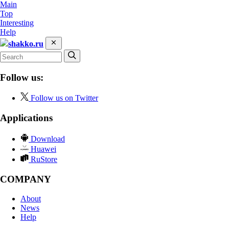
Main
Top
Interesting
Help
shakko.ru
Follow us:
Follow us on Twitter
Applications
Download
Huawei
RuStore
COMPANY
About
News
Help