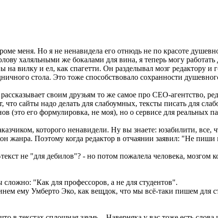
Кроме меня. Но я не ненавидела его отнюдь не по красоте душе
олову халяльными же бокалами для вина, я теперь могу работат
на вилку и ел, как спагетти. Он разделывал мозг редактору и го
ничного стола. Это тоже способствовало сохранности душевног
и, рассказывает своим друзьям то же самое про СЕО-агентство, р
т, что сайты надо делать для слабоумных, тексты писать для сл
в (это его формулировка, не моя), но о сервисе для реальных п
казчиком, которого ненавидели. Ну вы знаете: юзабилити, все, 
он жанра. Поэтому когда редактор в отчаянии заявил: "Не пиши 
-текст не "для дебилов"? - но потом пожалела человека, мозгом
ы сложно: "Как для профессоров, а не для студентов".
инем ему Умберто Эко, как вещдок, что мы всё-таки пишем для ст
то в текстах сплошная заумь... Наверняка у вас тоже есть слов