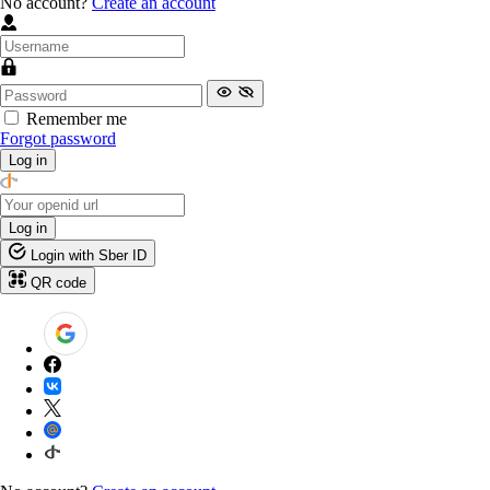
No account?
Create an account
Remember me
Forgot password
Log in
Log in
Login with Sber ID
QR code