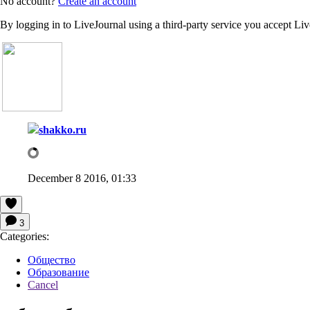
No account?
Create an account
By logging in to LiveJournal using a third-party service you accept Li
shakko.ru
December 8 2016, 01:33
3
Categories:
Общество
Образование
Cancel