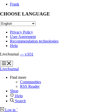
Frank
CHOOSE LANGUAGE
Privacy Policy
User Agreement
Recommendation technologies
Help
LiveJournal
— v.931
?
?
LiveJournal
Find more
Communities
RSS Reader
Shop
Help
Search
Log in
`