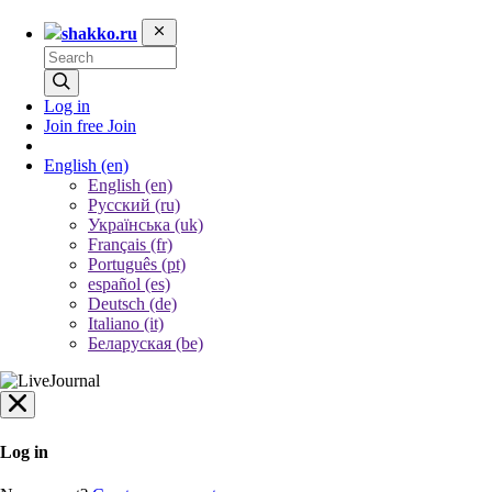
shakko.ru
Log in
Join free
Join
English
(en)
English (en)
Русский (ru)
Українська (uk)
Français (fr)
Português (pt)
español (es)
Deutsch (de)
Italiano (it)
Беларуская (be)
Log in