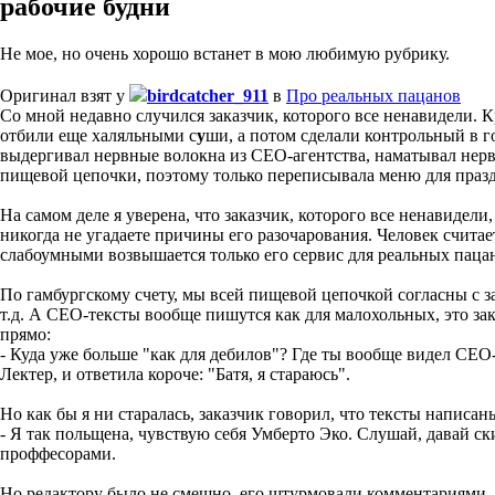
рабочие будни
Не мое, но очень хорошо встанет в мою любимую рубрику.
Оригинал взят у
birdcatcher_911
в
Про реальных пацанов
Со мной недавно случился заказчик, которого все ненавидели. 
отбили еще халяльными с
у
ши, а потом сделали контрольный в г
выдергивал нервные волокна из СЕО-агентства, наматывал нервы 
пищевой цепочки, поэтому только переписывала меню для празд
На самом деле я уверена, что заказчик, которого все ненавидел
никогда не угадаете причины его разочарования. Человек считае
слабоумными возвышается только его сервис для реальных пацано
По гамбургскому счету, мы всей пищевой цепочкой согласны с за
т.д. А СЕО-тексты вообще пишутся как для малохольных, это зак
прямо:
- Куда уже больше "как для дебилов"? Где ты вообще видел СЕО
Лектер, и ответила короче: "Батя, я стараюсь".
Но как бы я ни старалась, заказчик говорил, что тексты написан
- Я так польщена, чувствую себя Умберто Эко. Слушай, давай ск
проффесорами.
Но редактору было не смешно, его штурмовали комментариями, ч