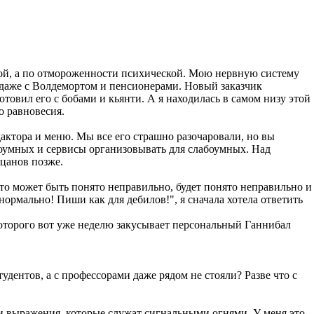
вной, а по отмороженности психической. Мою нервную систему
ь даже с Волдемортом и пенсионерами. Новый заказчик
товил его с бобами и кьянти. А я находилась в самом низу этой
о равновесия.
едактора и меню. Мы все его страшно разочаровали, но вы
абоумных и сервисы организовывать для слабоумных. Над
ацанов позже.
что может быть понято неправильно, будет понято неправильно и
нормально! Пиши как для дебилов!", я сначала хотела ответить
 которого вот уже неделю закусывает персональный Ганнибал
удентов, а с профессорами даже рядом не стояли? Разве что с
а и выражения, которые служат сигнальными огнями. У меня это