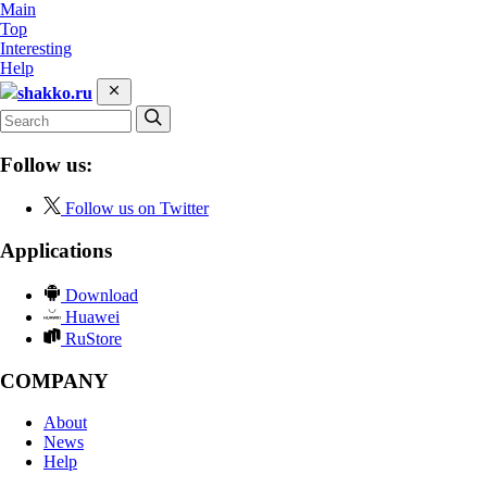
Main
Top
Interesting
Help
shakko.ru
Follow us:
Follow us on Twitter
Applications
Download
Huawei
RuStore
COMPANY
About
News
Help