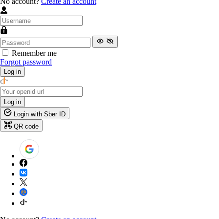
No account?
Create an account
Remember me
Forgot password
Log in
Log in
Login with Sber ID
QR code