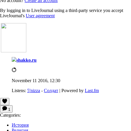
No account?
Create an account
By logging in to LiveJournal using a third-party service you accept
LiveJournal's
User agreement
shakko.ru
November 11 2016, 12:30
Listens:
5'nizza
-
Солдат
| Powered by
Last.fm
1
Categories:
История
Религия