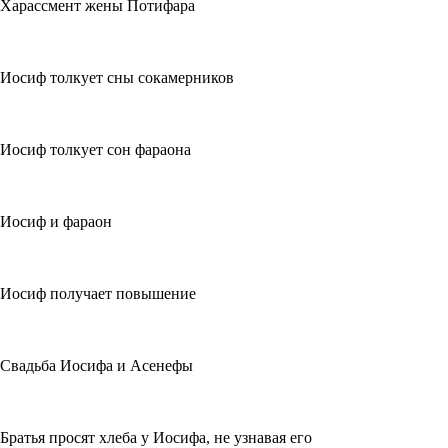
Харассмент жены Потифара
Иосиф толкует сны сокамерников
Иосиф толкует сон фараона
Иосиф и фараон
Иосиф получает повышение
Свадьба Иосифа и Асенефы
Братья просят хлеба у Иосифа, не узнавая его