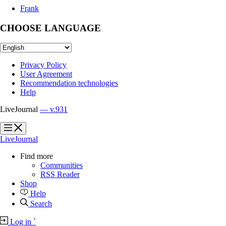
Frank
CHOOSE LANGUAGE
Privacy Policy
User Agreement
Recommendation technologies
Help
LiveJournal
— v.931
?
?
LiveJournal
Find more
Communities
RSS Reader
Shop
Help
Search
Log in
`