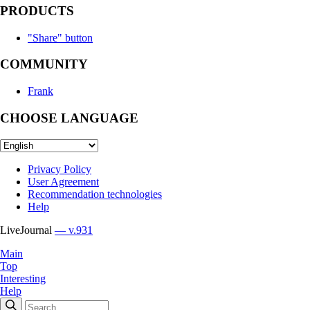
PRODUCTS
"Share" button
COMMUNITY
Frank
CHOOSE LANGUAGE
Privacy Policy
User Agreement
Recommendation technologies
Help
LiveJournal
— v.931
Main
Top
Interesting
Help