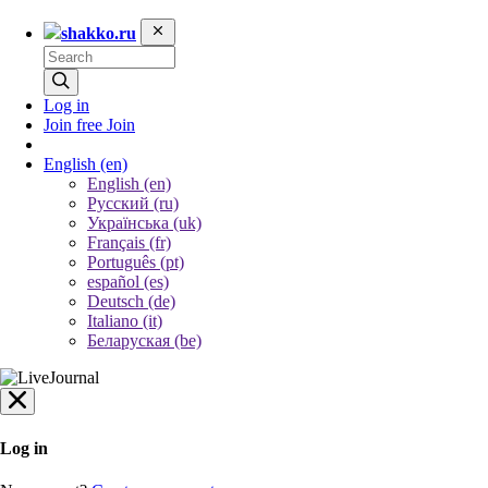
shakko.ru
Log in
Join free
Join
English
(en)
English (en)
Русский (ru)
Українська (uk)
Français (fr)
Português (pt)
español (es)
Deutsch (de)
Italiano (it)
Беларуская (be)
Log in