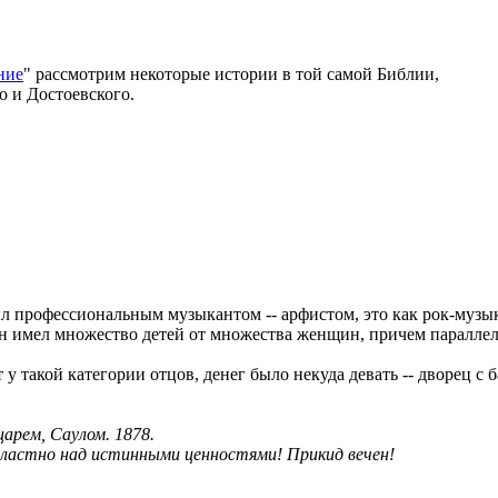
ние
" рассмотрим некоторые истории в той самой Библии,
 и Достоевского.
 профессиональным музыкантом -- арфистом, это как рок-музыкан
он имел множество детей от множества женщин, причем параллел
ет у такой категории отцов, денег было некуда девать -- дворец 
арем, Саулом. 1878.
е властно над истинными ценностями! Прикид вечен!