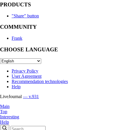
PRODUCTS
"Share" button
COMMUNITY
Frank
CHOOSE LANGUAGE
Privacy Policy
User Agreement
Recommendation technologies
Help
LiveJournal
— v.931
Main
Top
Interesting
Help