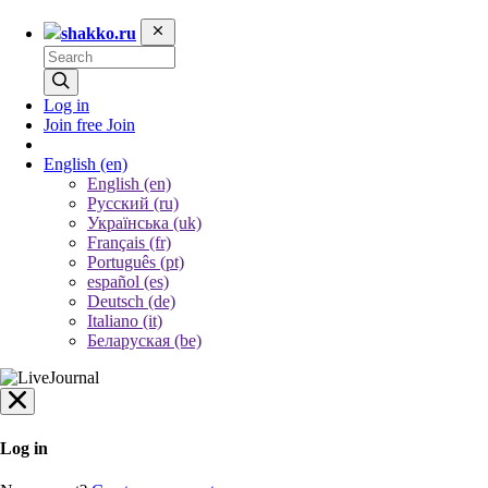
shakko.ru
Log in
Join free
Join
English
(en)
English (en)
Русский (ru)
Українська (uk)
Français (fr)
Português (pt)
español (es)
Deutsch (de)
Italiano (it)
Беларуская (be)
Log in