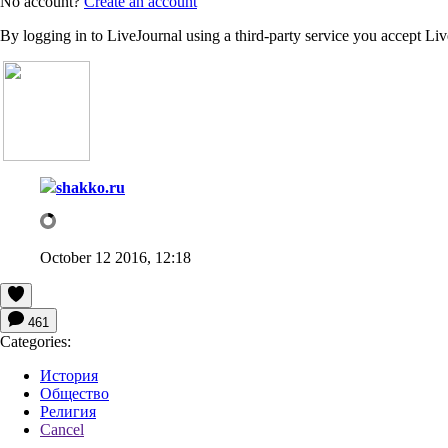
No account?
Create an account
By logging in to LiveJournal using a third-party service you accept Li
shakko.ru
October 12 2016, 12:18
461
Categories:
История
Общество
Религия
Cancel