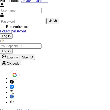
No account?
Create an account
Remember me
Forgot password
Log in
Log in
Login with Sber ID
QR code