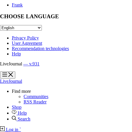
Frank
CHOOSE LANGUAGE
Privacy Policy
User Agreement
Recommendation technologies
Help
LiveJournal
— v.931
?
?
LiveJournal
Find more
Communities
RSS Reader
Shop
Help
Search
Log in
`