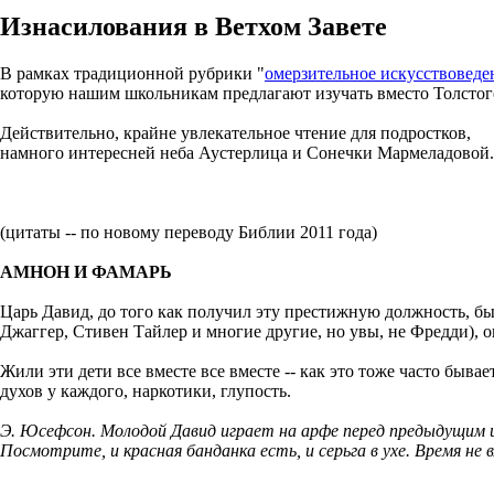
Изнасилования в Ветхом Завете
В рамках традиционной рубрики "
омерзительное искусствоведе
которую нашим школьникам предлагают изучать вместо Толстого
Действительно, крайне увлекательное чтение для подростков,
намного интересней неба Аустерлица и Сонечки Мармеладовой.
(цитаты -- по новому переводу Библии 2011 года)
АМНОН И ФАМАРЬ
Царь Давид, до того как получил эту престижную должность, был
Джаггер, Стивен Тайлер и многие другие, но увы, не Фредди), 
Жили эти дети все вместе все вместе -- как это тоже часто быва
духов у каждого, наркотики, глупость.
Э. Юсефсон. Молодой Давид играет на арфе перед предыдущим ц
Посмотрите, и красная банданка есть, и серьга в ухе. Время н