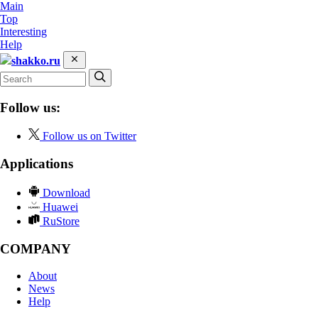
Main
Top
Interesting
Help
shakko.ru
Follow us:
Follow us on Twitter
Applications
Download
Huawei
RuStore
COMPANY
About
News
Help