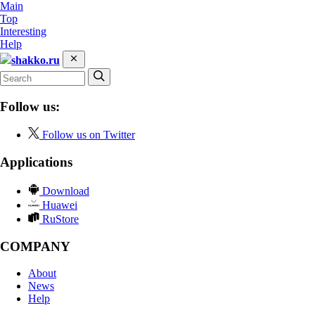
Main
Top
Interesting
Help
shakko.ru
Follow us:
Follow us on Twitter
Applications
Download
Huawei
RuStore
COMPANY
About
News
Help