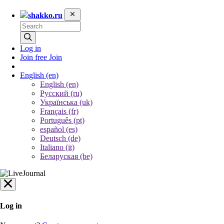
shakko.ru
Log in
Join free
Join
English
(en)
English (en)
Русский (ru)
Українська (uk)
Français (fr)
Português (pt)
español (es)
Deutsch (de)
Italiano (it)
Беларуская (be)
Log in