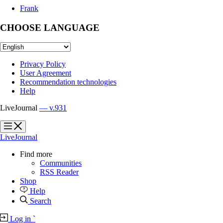
Frank
CHOOSE LANGUAGE
Privacy Policy
User Agreement
Recommendation technologies
Help
LiveJournal
— v.931
?
?
LiveJournal
Find more
Communities
RSS Reader
Shop
Help
Search
Log in
`