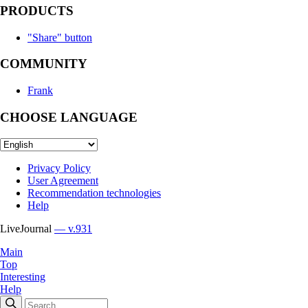
PRODUCTS
"Share" button
COMMUNITY
Frank
CHOOSE LANGUAGE
Privacy Policy
User Agreement
Recommendation technologies
Help
LiveJournal
— v.931
Main
Top
Interesting
Help