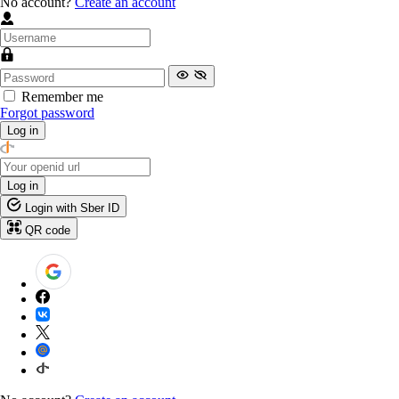
No account?
Create an account
Remember me
Forgot password
Log in
Log in
Login with Sber ID
QR code