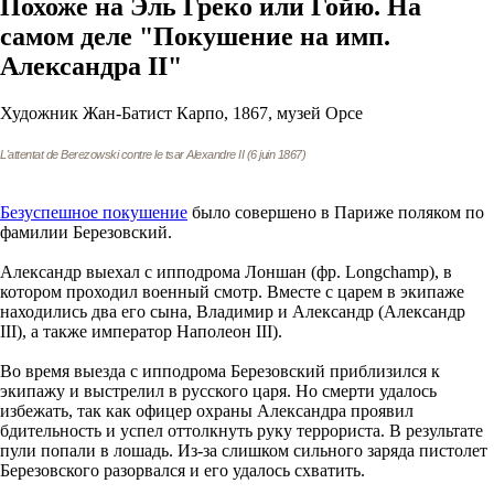
Похоже на Эль Греко или Гойю. На
самом деле "Покушение на имп.
Александра II"
Художник Жан-Батист Карпо, 1867, музей Орсе
L'attentat de Berezowski contre le tsar Alexandre II (6 juin 1867)
Безуспешное покушение
было совершено в Париже поляком по
фамилии Березовский.
Александр выехал с ипподрома Лоншан (фр. Longchamp), в
котором проходил военный смотр. Вместе с царем в экипаже
находились два его сына, Владимир и Александр (Александр
III), а также император Наполеон III).
Во время выезда с ипподрома Березовский приблизился к
экипажу и выстрелил в русского царя. Но смерти удалось
избежать, так как офицер охраны Александра проявил
бдительность и успел оттолкнуть руку террориста. В результате
пули попали в лошадь. Из-за слишком сильного заряда пистолет
Березовского разорвался и его удалось схватить.