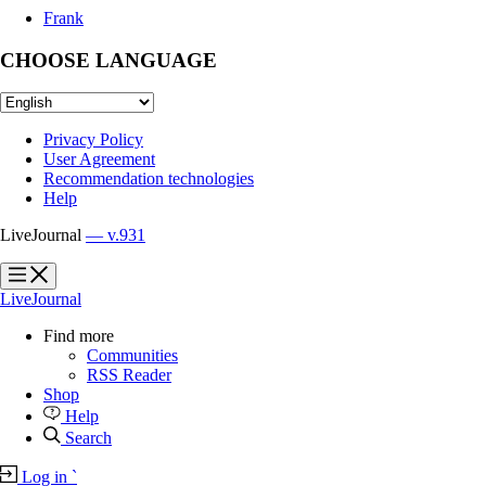
Frank
CHOOSE LANGUAGE
Privacy Policy
User Agreement
Recommendation technologies
Help
LiveJournal
— v.931
?
?
LiveJournal
Find more
Communities
RSS Reader
Shop
Help
Search
Log in
`