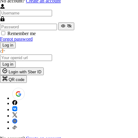
No account?
Create an account
Remember me
Forgot password
Log in
Log in
Login with Sber ID
QR code