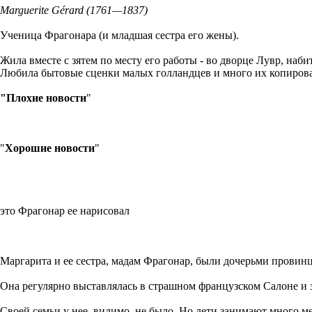
Marguerite Gérard (1761—1837)
Ученица Фрагонара (и младшая сестра его жены).
Жила вместе с зятем по месту его работы - во дворце Лувр, на
Любила бытовые сценки малых голландцев и много их копировала
"Плохие новости
"
"
Хорошие новости
"
это Фрагонар ее нарисовал
Маргарита и ее сестра, мадам Фрагонар, были дочерьми провинц
Она регулярно выставлялась в страшном французском Салоне и з
Своей семьи у нее, видимо, не было. Но дети занимают много ме