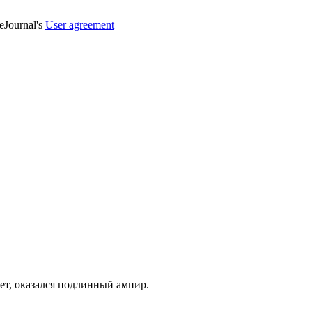
veJournal's
User agreement
нет, оказался подлинный ампир.