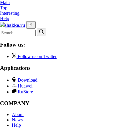
Main
Top
Interesting
Help
shakko.ru
Follow us:
Follow us on Twitter
Applications
Download
Huawei
RuStore
COMPANY
About
News
Help