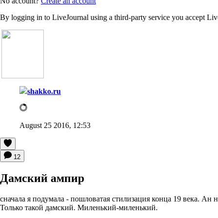
No account?
Create an account
By logging in to LiveJournal using a third-party service you accept Li
shakko.ru
August 25 2016, 12:53
12
Дамский ампир
сначала я подумала - пошловатая стилизация конца 19 века. Ан 
Только такой дамский. Миленький-миленький.