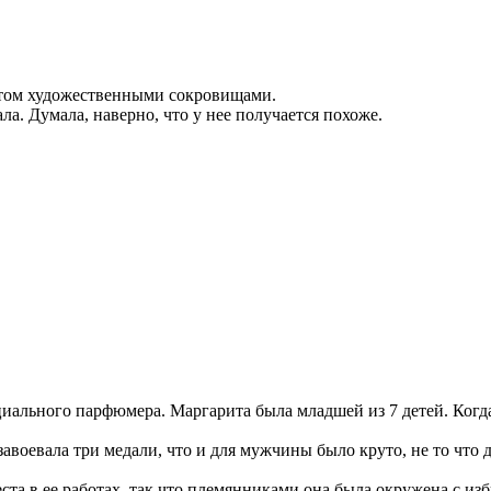
битом художественными сокровищами.
. Думала, наверно, что у нее получается похоже.
иального парфюмера. Маргарита была младшей из 7 детей. Когда 
авоевала три медали, что и для мужчины было круто, не то что
ста в ее работах, так что племянниками она была окружена с из