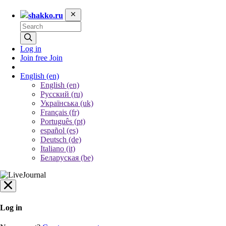
shakko.ru
Log in
Join free
Join
English
(en)
English (en)
Русский (ru)
Українська (uk)
Français (fr)
Português (pt)
español (es)
Deutsch (de)
Italiano (it)
Беларуская (be)
Log in