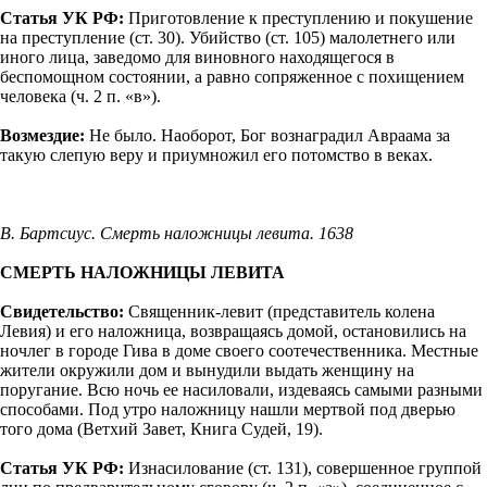
Статья УК РФ:
Приготовление к преступлению и покушение
на преступление (ст. 30). Убийство (ст. 105) малолетнего или
иного лица, заведомо для виновного находящегося в
беспомощном состоянии, а равно сопряженное с похищением
человека (ч. 2 п. «в»).
Возмездие:
Не было. Наоборот, Бог вознаградил Авраама за
такую слепую веру и приумножил его потомство в веках.
В. Бартсиус. Смерть наложницы левита. 1638
СМЕРТЬ НАЛОЖНИЦЫ ЛЕВИТА
Свидетельство:
Священник-левит (представитель колена
Левия) и его наложница, возвращаясь домой, остановились на
ночлег в городе Гива в доме своего соотечественника. Местные
жители окружили дом и вынудили выдать женщину на
поругание. Всю ночь ее насиловали, издеваясь самыми разными
способами. Под утро наложницу нашли мертвой под дверью
того дома (Ветхий Завет, Книга Судей, 19).
Статья УК РФ:
Изнасилование (ст. 131), совершенное группой