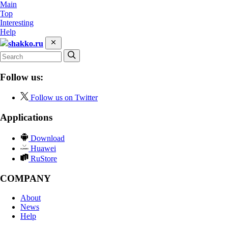
Main
Top
Interesting
Help
shakko.ru
Follow us:
Follow us on Twitter
Applications
Download
Huawei
RuStore
COMPANY
About
News
Help