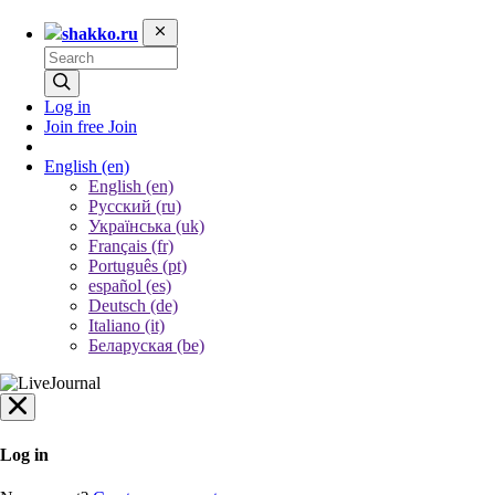
shakko.ru
Log in
Join free
Join
English
(en)
English (en)
Русский (ru)
Українська (uk)
Français (fr)
Português (pt)
español (es)
Deutsch (de)
Italiano (it)
Беларуская (be)
Log in