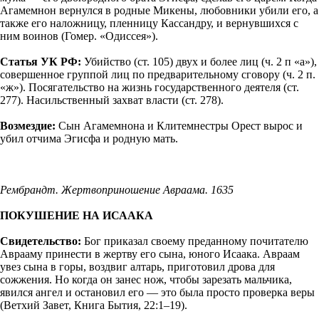
Агамемнон вернулся в родные Микены, любовники убили его, а
также его наложницу, пленницу Кассандру, и вернувшихся с
ним воинов (Гомер. «Одиссея»).
Статья УК РФ:
Убийство (ст. 105) двух и более лиц (ч. 2 п «а»),
совершенное группой лиц по предварительному сговору (ч. 2 п.
«ж»). Посягательство на жизнь государственного деятеля (ст.
277). Насильственный захват власти (ст. 278).
Возмездие:
Сын Агамемнона и Клитемнестры Орест вырос и
убил отчима Эгисфа и родную мать.
Рембрандт. Жертвоприношение Авраама. 1635
ПОКУШЕНИЕ НА ИСААКА
Свидетельство:
Бог приказал своему преданному почитателю
Аврааму принести в жертву его сына, юного Исаака. Авраам
увез сына в горы, воздвиг алтарь, приготовил дрова для
сожжения. Но когда он занес нож, чтобы зарезать мальчика,
явился ангел и остановил его — это была просто проверка веры
(Ветхий Завет, Книга Бытия, 22:1–19).