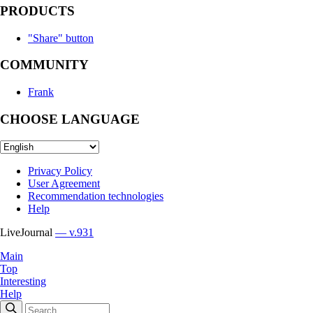
PRODUCTS
"Share" button
COMMUNITY
Frank
CHOOSE LANGUAGE
Privacy Policy
User Agreement
Recommendation technologies
Help
LiveJournal
— v.931
Main
Top
Interesting
Help