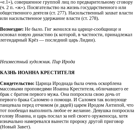
«е.1»), совершенное группой лиц по предварительному сговору
(ч. 2 п. «ж»). Посягательство на жизнь государственного или
общественного деятеля (ст. 277). Насильственный захват власти
или насильственное удержание власти (ст. 278).
Возмездие:
Не было. Гиг женился на царице-сообщнице и
основал новую династию (к которой, в частности, принадлежал
легендарный Крёз — последний царь Лидии).
Неизвестный художник. Пир Ирода
КАЗНЬ ИОАННА КРЕСТИТЕЛЯ
Свидетельство:
Царица Иродиада была очень оскорблена
массовыми проповедями Иоанна Крестителя, обличавшего ее
брак с братом первого мужа. Она попросила свою дочь от
первого брака Саломею о помощи. И Саломея так волнующе
танцевала перед отчимом (и дядей) царем Иродом Антипой, что
тот пообещал выполнить любое ее желание. Девушка попросила
голову Иоанна, и царь послал за ней своего оруженосца, хотя
изначально намеревался вынести пророку другой приговор
(Новый Завет).