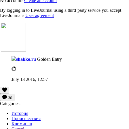
No account?
Create an account
By logging in to LiveJournal using a third-party service you accept
LiveJournal's
User agreement
shakko.ru
Golden Entry
July 13 2016, 12:57
30
Categories:
История
Происшествия
Криминал
Cancel