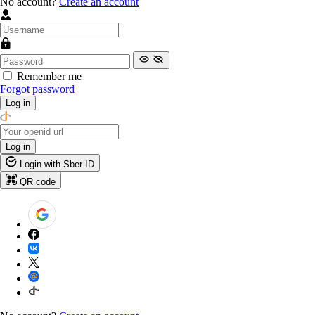
No account?
Create an account
Remember me
Forgot password
Log in
Log in
Login with Sber ID
QR code