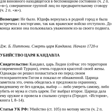
для виновного находящегося в беспомощном состоянии (ч. 2 п.
«в»), совершенное группой лиц по предварительному сговору
(ч. 2 п. «ж»).
Возмездие:
Не было. Юдифь вернулась в родной город и была
встречена с восторгами, так как вражеское войско отступило. До
конца жизни она пользовалась уважением из-за своего подвига.
Дж. Б. Питтони. Смерть царя Кандавла. Начало 1720-х
УБИЙСТВО ЦАРЯ КАНДАВЛА
Свидетельство:
Кандавл, царь Лидии (сейчас это территория
современной Турции), очень гордился красотой своей жены.
Однажды он решил похвастаться ею перед своим
телохранителем Гигом и показал ее обнаженной. Царица
заметила это, очень обиделась и предложила охраннику,
видевшему ее без одежды, выбор — либо умереть самому, либо
убить ее мужа и стать царем. Гиг выбрал второе. Царица дала
ему оружие и провела в спальню супруга (Геродот. «История»,
книга I, 8–14).
Статья УК РФ:
Убийство (ст. 105) по мотиву мести (ч. 2 п.