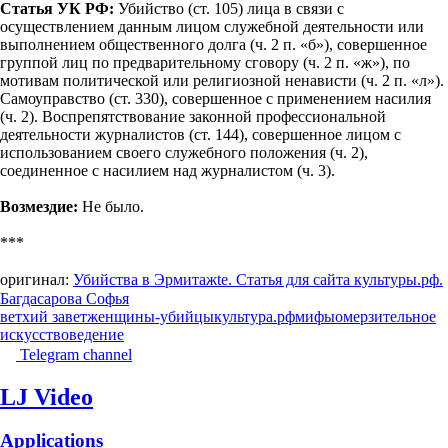
Статья УК РФ:
Убийство (ст. 105) лица в связи с
осуществлением данным лицом служебной деятельности или
выполнением общественного долга (ч. 2 п. «б»), совершенное
группой лиц по предварительному сговору (ч. 2 п. «ж»), по
мотивам политической или религиозной ненависти (ч. 2 п. «л»).
Самоуправство (ст. 330), совершенное с применением насилия
(ч. 2). Воспрепятствование законной профессиональной
деятельности журналистов (ст. 144), совершенное лицом с
использованием своего служебного положения (ч. 2),
соединенное с насилием над журналистом (ч. 3).
Возмездие:
Не было.
***
оригинал:
Убийства в Эрмитажtе. Статья для сайта культуры.рф.
Багдасарова Софья
ветхий завет
женщины-убийцы
культура.рф
мифы
омерзительное
искусствоведение
Telegram channel
LJ Video
Applications