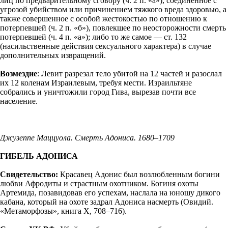
лиц по предварительному сговору (ч. 2 п. «а»), соединенное с
угрозой убийством или причинением тяжкого вреда здоровью, а
также совершенное с особой жестокостью по отношению к
потерпевшей (ч. 2 п. «б»), повлекшее по неосторожности смерть
потерпевшей (ч. 4 п. «а»); либо то же самое — ст. 132
(насильственные действия сексуального характера) в случае
дополнительных извращений.
Возмездие
: Левит разрезал тело убитой на 12 частей и разослал
их 12 коленам Израилевым, требуя мести. Израильтяне
собрались и уничтожили город Гива, вырезав почти все
население.
Джузеппе Маццуола. Смерть Адониса. 1680–1709
ГИБЕЛЬ АДОНИСА
Свидетельство:
Красавец Адонис был возлюбленным богини
любви Афродиты и страстным охотником. Богиня охоты
Артемида, позавидовав его успехам, наслала на юношу дикого
кабана, который на охоте задрал Адониса насмерть (Овидий.
«Метаморфозы», книга X, 708–716).