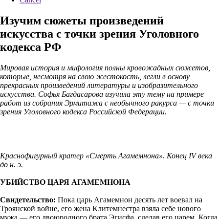
Изучим сюжеты произведений
искусства с точки зрения Уголовного
кодекса РФ
Мировая история и мифология полны кровожадных сюжетов,
которые, несмотря на свою жестокость, легли в основу
прекрасных произведений литературы и изобразительного
искусства. Софья Багдасарова изучила эту тему на примере
работ из собрания Эрмитажа с необычного ракурса — с точки
зрения Уголовного кодекса Российской Федерации.
Краснофигурный кратер «Смерть Агамемнона». Конец IV века
до н. э.
УБИЙСТВО ЦАРЯ АГАМЕМНОНА
Свидетельство:
Пока царь Агамемнон десять лет воевал на
Троянской войне, его жена Клитемнестра взяла себе нового
мужа — его двоюродного брата Эгисфа, сделав его царем. Когда