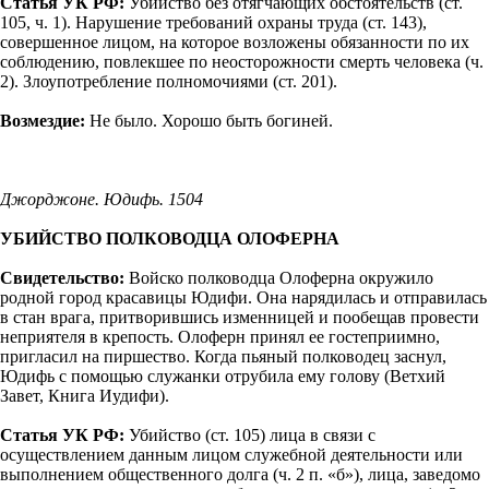
Статья УК РФ:
Убийство без отягчающих обстоятельств (ст.
105, ч. 1). Нарушение требований охраны труда (ст. 143),
совершенное лицом, на которое возложены обязанности по их
соблюдению, повлекшее по неосторожности смерть человека (ч.
2). Злоупотребление полномочиями (ст. 201).
Возмездие:
Не было. Хорошо быть богиней.
Джорджоне. Юдифь. 1504
УБИЙСТВО ПОЛКОВОДЦА ОЛОФЕРНА
Свидетельство:
Войско полководца Олоферна окружило
родной город красавицы Юдифи. Она нарядилась и отправилась
в стан врага, притворившись изменницей и пообещав провести
неприятеля в крепость. Олоферн принял ее гостеприимно,
пригласил на пиршество. Когда пьяный полководец заснул,
Юдифь с помощью служанки отрубила ему голову (Ветхий
Завет, Книга Иудифи).
Статья УК РФ:
Убийство (ст. 105) лица в связи с
осуществлением данным лицом служебной деятельности или
выполнением общественного долга (ч. 2 п. «б»), лица, заведомо