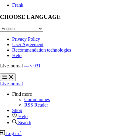
Frank
CHOOSE LANGUAGE
Privacy Policy
User Agreement
Recommendation technologies
Help
LiveJournal
— v.931
?
?
LiveJournal
Find more
Communities
RSS Reader
Shop
Help
Search
Log in
`