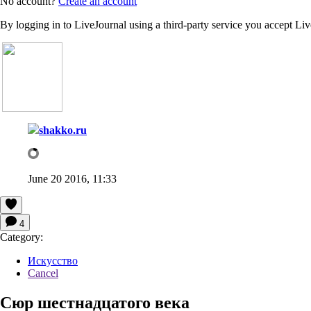
No account?
Create an account
By logging in to LiveJournal using a third-party service you accept Li
shakko.ru
June 20 2016, 11:33
4
Category:
Искусство
Cancel
Cюр шестнадцатого века