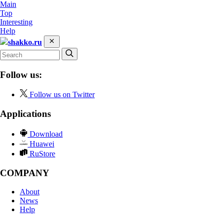
Main
Top
Interesting
Help
shakko.ru
Follow us:
Follow us on Twitter
Applications
Download
Huawei
RuStore
COMPANY
About
News
Help