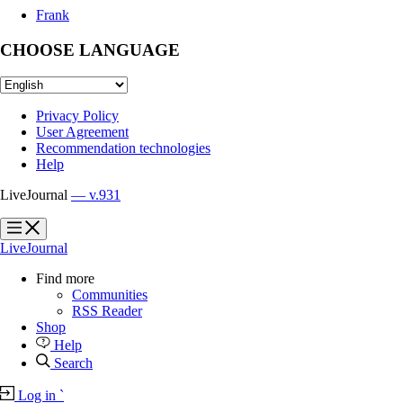
Frank
CHOOSE LANGUAGE
Privacy Policy
User Agreement
Recommendation technologies
Help
LiveJournal
— v.931
?
?
LiveJournal
Find more
Communities
RSS Reader
Shop
Help
Search
Log in
`