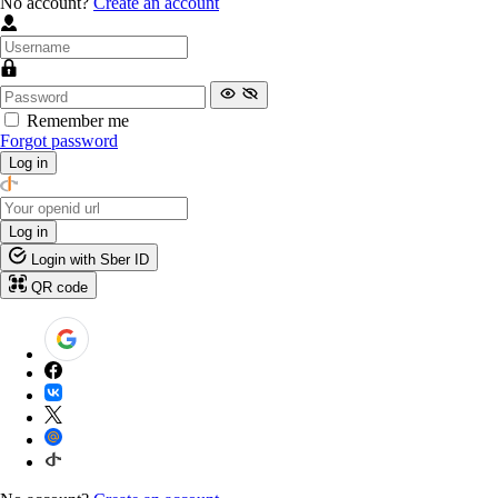
No account?
Create an account
Remember me
Forgot password
Log in
Log in
Login with Sber ID
QR code