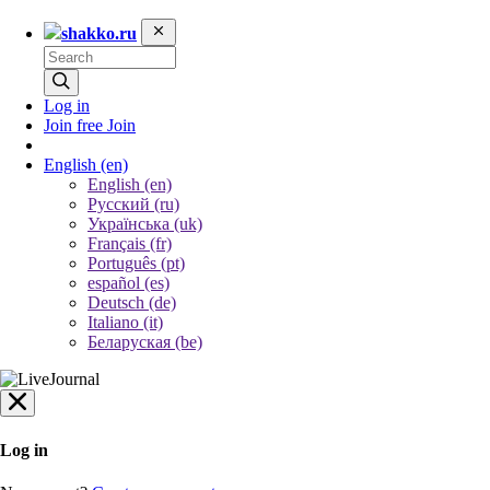
shakko.ru
Log in
Join free
Join
English
(en)
English (en)
Русский (ru)
Українська (uk)
Français (fr)
Português (pt)
español (es)
Deutsch (de)
Italiano (it)
Беларуская (be)
Log in