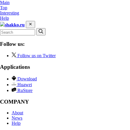
Main
Top
Interesting
Help
shakko.ru
Follow us:
Follow us on Twitter
Applications
Download
Huawei
RuStore
COMPANY
About
News
Help