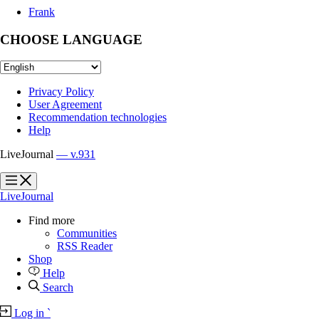
Frank
CHOOSE LANGUAGE
Privacy Policy
User Agreement
Recommendation technologies
Help
LiveJournal
— v.931
?
?
LiveJournal
Find more
Communities
RSS Reader
Shop
Help
Search
Log in
`