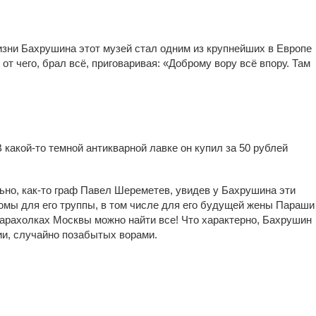
изни Бахрушина этот музей стал одним из крупнейших в Европе
от чего, брал всё, приговаривая: «Доброму вору всё впору. Там
акой-то темной антикварной лавке он купил за 50 рублей
ьно, как-то граф Павел Шереметев, увидев у Бахрушина эти
тюмы для его труппы, в том числе для его будущей жены Параши
барахолках Москвы можно найти все! Что характерно, Бахрушин
ии, случайно позабытых ворами.