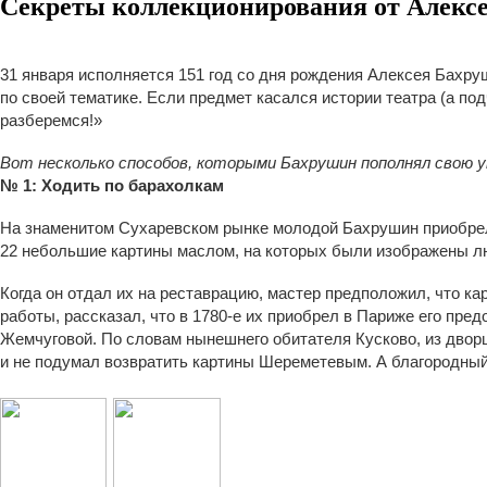
Секреты коллекционирования от Алекс
31 января исполняется 151 год со дня рождения Алексея Бахр
по своей тематике. Если предмет касался истории театра (а под
разберемся!»
Вот несколько способов, которыми Бахрушин пополнял свою у
№ 1: Ходить по барахолкам
На знаменитом Сухаревском рынке молодой Бахрушин приобрел п
22 небольшие картины маслом, на которых были изображены л
Когда он отдал их на реставрацию, мастер предположил, что к
работы, рассказал, что в 1780-е их приобрел в Париже его пре
Жемчуговой. По словам нынешнего обитателя Кусково, из двор
и не подумал возвратить картины Шереметевым. А благородный 