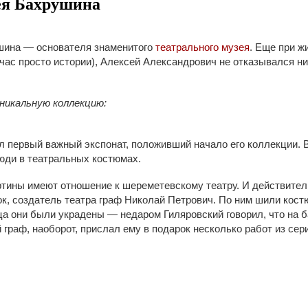
ея Бахрушина
ушина — основателя знаменитого
театрального музея
. Еще при ж
час просто истории), Алексей Александрович не отказывался ни 
никальную коллекцию:
ервый важный экспонат, положивший начало его коллекции. В к
юди в театральных костюмах.
артины имеют отношение к шереметевскому театру. И действител
док, создатель театра граф Николай Петрович. По ним шили кос
ца они были украдены — недаром Гиляровский говорил, что на 
граф, наоборот, прислал ему в подарок несколько работ из сер