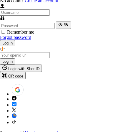
No account?
Create an account
Remember me
Forgot password
Log in
Log in
Login with Sber ID
QR code