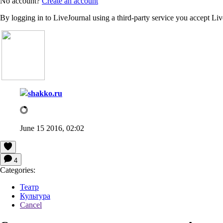
No account?
Create an account
By logging in to LiveJournal using a third-party service you accept Li
shakko.ru
June 15 2016, 02:02
4
Categories:
Театр
Культура
Cancel