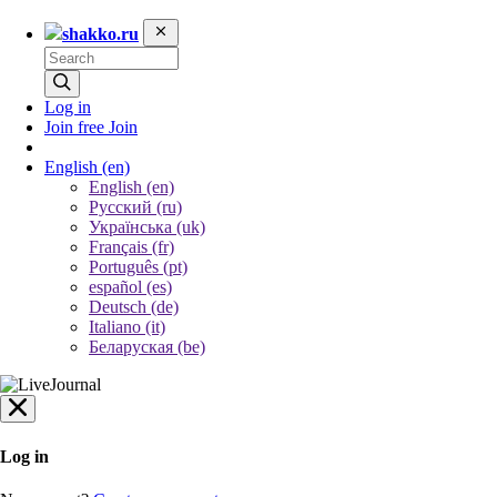
shakko.ru
Log in
Join free
Join
English
(en)
English (en)
Русский (ru)
Українська (uk)
Français (fr)
Português (pt)
español (es)
Deutsch (de)
Italiano (it)
Беларуская (be)
Log in