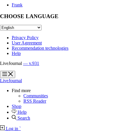
Frank
CHOOSE LANGUAGE
Privacy Policy
User Agreement
Recommendation technologies
Help
LiveJournal
— v.931
?
?
LiveJournal
Find more
Communities
RSS Reader
Shop
Help
Search
Log in
`