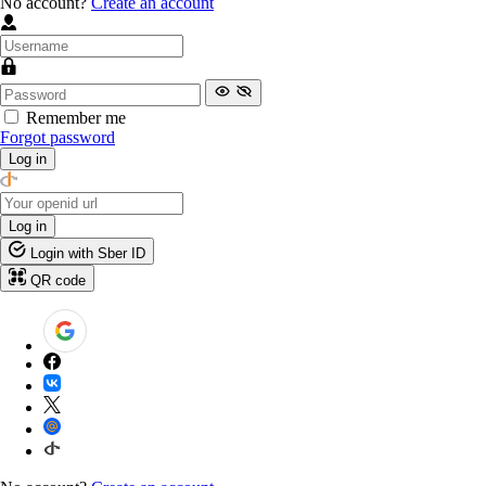
No account?
Create an account
Remember me
Forgot password
Log in
Log in
Login with Sber ID
QR code