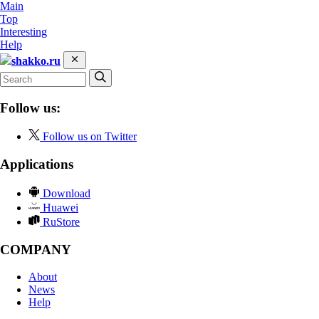
Main
Top
Interesting
Help
shakko.ru
Follow us:
Follow us on Twitter
Applications
Download
Huawei
RuStore
COMPANY
About
News
Help