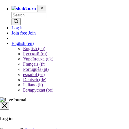
shakko.ru
Log in
Join free
Join
English
(en)
English (en)
Русский (ru)
Українська (uk)
Français (fr)
Português (pt)
español (es)
Deutsch (de)
Italiano (it)
Беларуская (be)
Log in