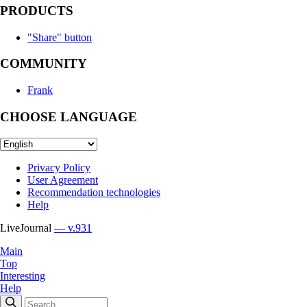
PRODUCTS
"Share" button
COMMUNITY
Frank
CHOOSE LANGUAGE
Privacy Policy
User Agreement
Recommendation technologies
Help
LiveJournal
— v.931
Main
Top
Interesting
Help