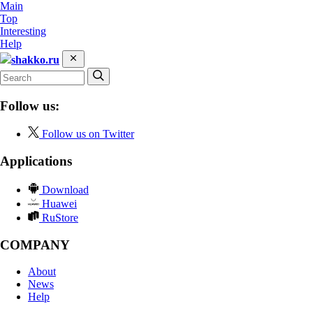
Main
Top
Interesting
Help
shakko.ru
Follow us:
Follow us on Twitter
Applications
Download
Huawei
RuStore
COMPANY
About
News
Help