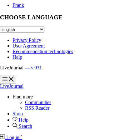
Frank
CHOOSE LANGUAGE
Privacy Policy
User Agreement
Recommendation technologies
Help
LiveJournal
— v.931
?
?
LiveJournal
Find more
Communities
RSS Reader
Shop
Help
Search
Log in
`