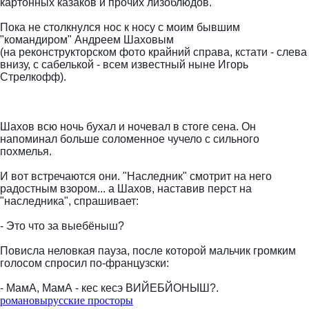
картонных казаков и прочих лизоблюдов.
Пока не столкнулся нос к носу с моим бывшим
"командиром" Андреем Шаховым
(на реконструкторском фото крайний справа, кстати - слева
внизу, с сабелькой - всем известный ныне Игорь
Стрелкофф).
Шахов всю ночь бухал и ночевал в стоге сена. Он
напоминал больше соломенное чучело с сильного
похмелья.
И вот встречаются они. "Наследник" смотрит на него
радостным взором... а Шахов, наставив перст на
"наследника", спрашивает:
- Это что за выебёныш?
Повисла неловкая пауза, после которой мальчик громким
голосом спросил по-французски:
- МамА, МамА - кес кесэ ВИЙЕБЙОНЫШ?.
романовы
русские просторы