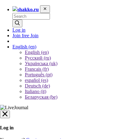
shakko.ru
Log in
Join free
Join
English
(en)
English (en)
Русский (ru)
Українська (uk)
Français (fr)
Português (pt)
español (es)
Deutsch (de)
Italiano (it)
Беларуская (be)
Log in