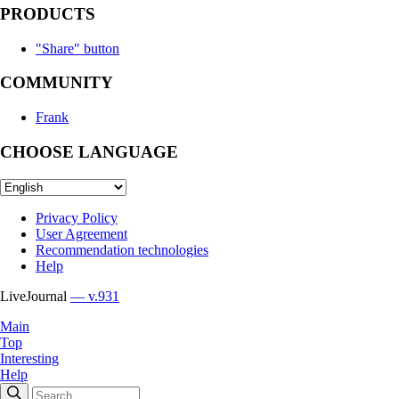
PRODUCTS
"Share" button
COMMUNITY
Frank
CHOOSE LANGUAGE
Privacy Policy
User Agreement
Recommendation technologies
Help
LiveJournal
— v.931
Main
Top
Interesting
Help