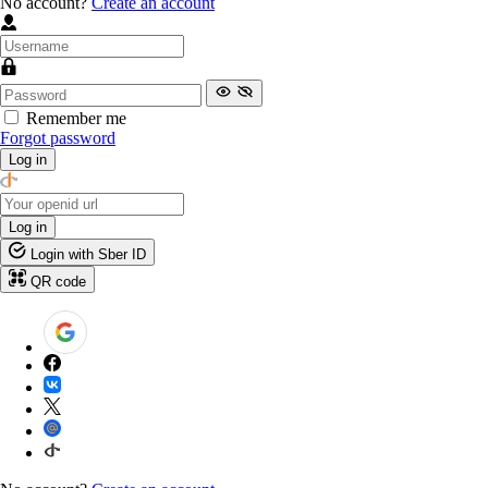
No account?
Create an account
Remember me
Forgot password
Log in
Log in
Login with Sber ID
QR code