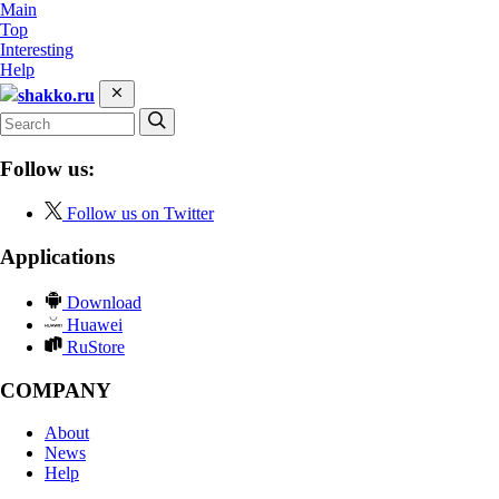
Main
Top
Interesting
Help
shakko.ru
Follow us:
Follow us on Twitter
Applications
Download
Huawei
RuStore
COMPANY
About
News
Help