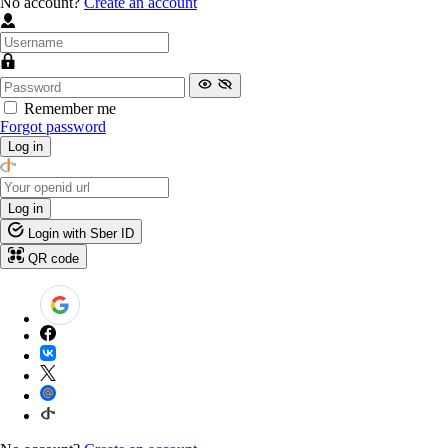
No account?
Create an account
Remember me
Forgot password
Log in
Log in
Login with Sber ID
QR code