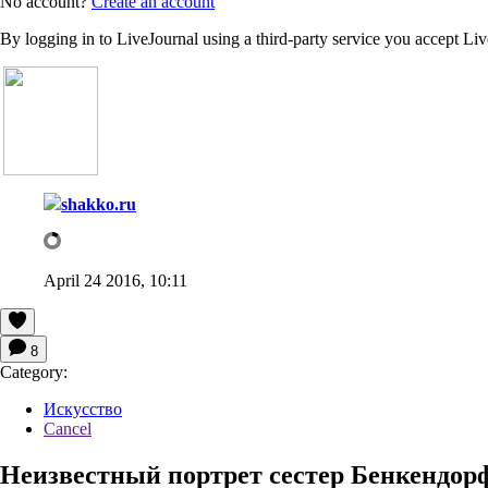
No account?
Create an account
By logging in to LiveJournal using a third-party service you accept Li
shakko.ru
April 24 2016, 10:11
8
Category:
Искусство
Cancel
Неизвестный портрет сестер Бенкендор