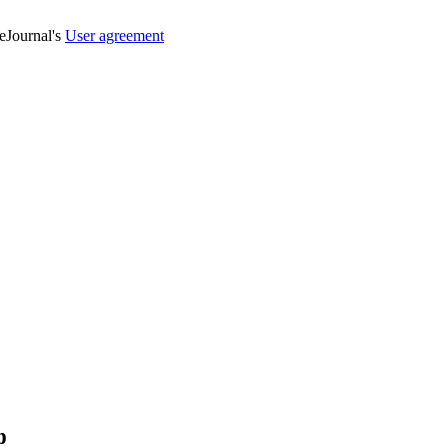
veJournal's
User agreement
ф