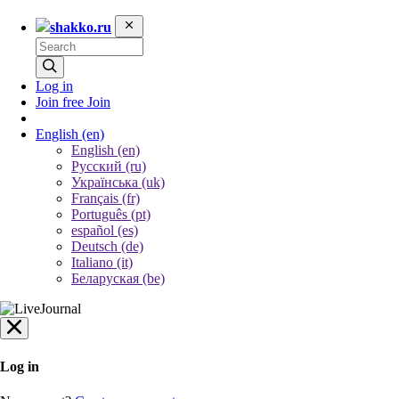
shakko.ru
Log in
Join free
Join
English
(en)
English (en)
Русский (ru)
Українська (uk)
Français (fr)
Português (pt)
español (es)
Deutsch (de)
Italiano (it)
Беларуская (be)
Log in