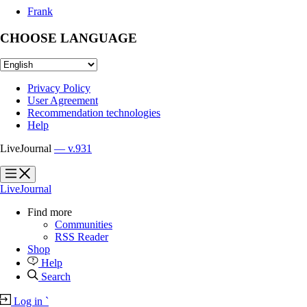
Frank
CHOOSE LANGUAGE
Privacy Policy
User Agreement
Recommendation technologies
Help
LiveJournal
— v.931
?
?
LiveJournal
Find more
Communities
RSS Reader
Shop
Help
Search
Log in
`