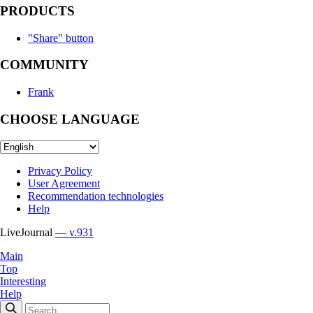
PRODUCTS
"Share" button
COMMUNITY
Frank
CHOOSE LANGUAGE
Privacy Policy
User Agreement
Recommendation technologies
Help
LiveJournal
— v.931
Main
Top
Interesting
Help