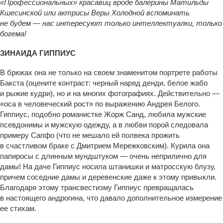
«Профессиональных» красавиц вроде балерины Матильды
Кшесинской или актрисы Веры Холодной вспоминать
не будем — нас интересуют только интеллектуалки, только
богема!
ЗИНАИДА ГИППИУС
В брюках она не только на своем знаменитом портрете работы
Бакста (оцените контраст: черный наряд денди, белое жабо
и рыжие кудри), но и на многих фотографиях. Действительно —
«оса в человеческий рост» по выражению Андрея Белого.
Гиппиус, подобно романистке Жорж Санд, любила мужские
псевдонимы и мужскую одежду, а в любви порой следовала
примеру Сапфо (что не мешало ей полвека прожить
в счастливом браке с Дмитрием Мережковским). Курила она
папиросы с длинным мундштуком — очень неприлично для
дамы! На даче Гиппиус носила штанишки и матросскую блузу,
причем соседние дамы и деревенские даже к этому привыкли.
Благодаря этому трансвестизму Гиппиус превращалась
в настоящего андрогина, что давало дополнительное измерение
ее стихам.