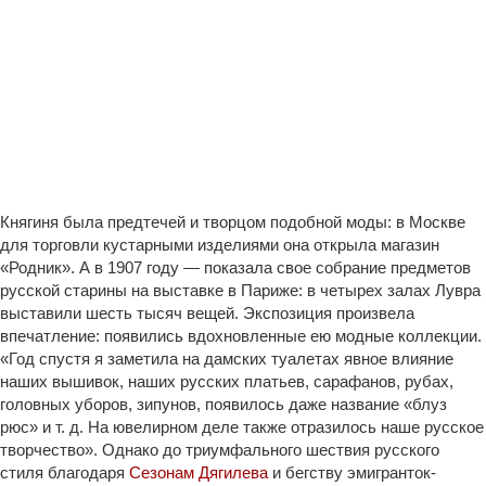
Княгиня была предтечей и творцом подобной моды: в Москве
для торговли кустарными изделиями она открыла магазин
«Родник». А в 1907 году — показала свое собрание предметов
русской старины на выставке в Париже: в четырех залах Лувра
выставили шесть тысяч вещей. Экспозиция произвела
впечатление: появились вдохновленные ею модные коллекции.
«Год спустя я заметила на дамских туалетах явное влияние
наших вышивок, наших русских платьев, сарафанов, рубах,
головных уборов, зипунов, появилось даже название «блуз
рюс» и т. д. На ювелирном деле также отразилось наше русское
творчество». Однако до триумфального шествия русского
стиля благодаря
Сезонам Дягилева
и бегству эмигранток-