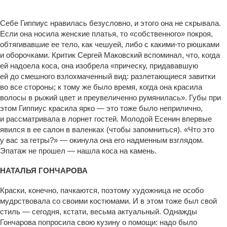
Себе Гиппиус нравилась безусловно, и этого она не скрывала.
Если она носила женские платья, то «собственного» покроя,
обтягивавшие ее тело, как чешуей, либо с какими-то рюшками
и оборочками. Критик Сергей Маковский вспоминал, что, когда
ей надоела коса, она изобрела «прическу, придававшую
ей до смешного взлохмаченный вид: разлетающиеся завитки
во все стороны; к тому же было время, когда она красила
волосы в рыжий цвет и преувеличенно румянилась». Губы при
этом Гиппиус красила ярко — это тоже было неприлично,
и рассматривала в лорнет гостей. Молодой Есенин впервые
явился в ее салон в валенках (чтобы запомниться). «Что это
у вас за гетры?» — окинула она его надменным взглядом.
Эпатаж не прошел — нашла коса на камень.
НАТАЛЬЯ ГОНЧАРОВА
Краски, конечно, пачкаются, поэтому художница не особо
мудрствовала со своими костюмами. И в этом тоже был свой
стиль — сегодня, кстати, весьма актуальный. Однажды
Гончарова попросила свою кузину о помощи: надо было