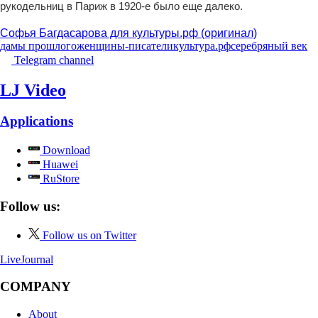
рукодельниц в Париж в 1920-е было еще далеко.
Софья Багдасарова для культуры.рф (оригинал)
дамы прошлого
женщины-писатели
культура.рф
серебряный век
Telegram channel
LJ Video
Applications
Download
Huawei
RuStore
Follow us:
Follow us on Twitter
LiveJournal
COMPANY
About