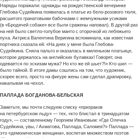
Наряды поражали: однажды на рождественской вечеринке
Глебова-Судейкина появилась в платье из бело-розового тюля,
расшитого гранатовыми бабочками с жемчужными усиками
(в «Бродячей собаке» все были сражены наповал). В другой раз
на ней было светло-голубое манто с оторочкой из лебяжьего
пуха. Актриса Валентина Веригина вспоминала, как известная
портниха сказала ей: «На днях у меня была Глебова-
Судейкина. Сняла пальто и оказалась в миленьком платьице,
которое держалось на английских булавках! Говорят, она
одевается по эскизам мужа? Но кто же ей шьет?!» Кто шил —
было тайной. В итоге дамы сошлись на том, что художник,
скорее всего, просто на фигуре жены сам сделал драпировку,
накалывая на чехол.
ПАЛЛАДА БОГДАНОВА-БЕЛЬСКАЯ
Заметьте, мы почти следуем списку «призраков
на петербургском льду» — тех, «кто блистал в тринадцатом
году», — составленному Георгием Ивановым: «Где Олечка
Судейкина, увы, / Ахматова, Паллада, Саломея?» Паллада —
это «демоническая женщина», воспетая множеством поэтов