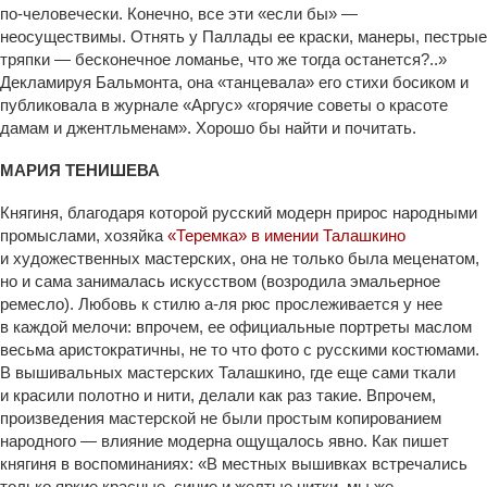
по-человечески. Конечно, все эти «если бы» —
неосуществимы. Отнять у Паллады ее краски, манеры, пестрые
тряпки — бесконечное ломанье, что же тогда останется?..»
Декламируя Бальмонта, она «танцевала» его стихи босиком и
публиковала в журнале «Аргус» «горячие советы о красоте
дамам и джентльменам». Хорошо бы найти и почитать.
МАРИЯ ТЕНИШЕВА
Княгиня, благодаря которой русский модерн прирос народными
промыслами, хозяйка
«Теремка» в имении Талашкино
и художественных мастерских, она не только была меценатом,
но и сама занималась искусством (возродила эмальерное
ремесло). Любовь к стилю а-ля рюс прослеживается у нее
в каждой мелочи: впрочем, ее официальные портреты маслом
весьма аристократичны, не то что фото с русскими костюмами.
В вышивальных мастерских Талашкино, где еще сами ткали
и красили полотно и нити, делали как раз такие. Впрочем,
произведения мастерской не были простым копированием
народного — влияние модерна ощущалось явно. Как пишет
княгиня в воспоминаниях: «В местных вышивках встречались
только яркие красные, синие и желтые нитки, мы же