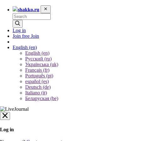
shakko.ru
Log in
Join free
Join
English
(en)
English (en)
Русский (ru)
Українська (uk)
Français (fr)
Português (pt)
español (es)
Deutsch (de)
Italiano (it)
Беларуская (be)
Log in