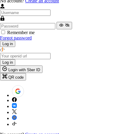
No account?
Create an account
Remember me
Forgot password
Log in
Log in
Login with Sber ID
QR code