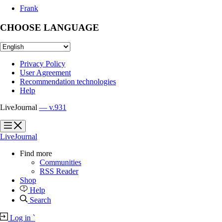
Frank
CHOOSE LANGUAGE
Privacy Policy
User Agreement
Recommendation technologies
Help
LiveJournal
— v.931
?
?
LiveJournal
Find more
Communities
RSS Reader
Shop
Help
Search
Log in
`