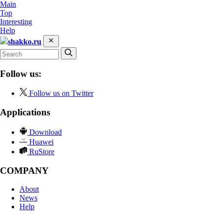
Main
Top
Interesting
Help
shakko.ru
Follow us:
Follow us on Twitter
Applications
Download
Huawei
RuStore
COMPANY
About
News
Help