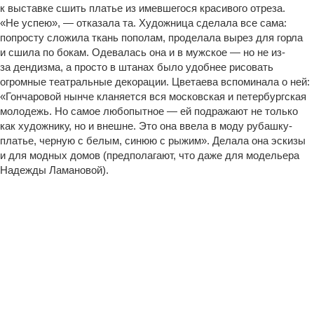
к выставке сшить платье из имевшегося красивого отреза.
«Не успею», — отказала та. Художница сделала все сама:
попросту сложила ткань пополам, проделала вырез для горла
и сшила по бокам. Одевалась она и в мужское — но не из-
за дендизма, а просто в штанах было удобнее рисовать
огромные театральные декорации. Цветаева вспоминала о ней:
«Гончаровой нынче кланяется вся московская и петербургская
молодежь. Но самое любопытное — ей подражают не только
как художнику, но и внешне. Это она ввела в моду рубашку-
платье, черную с белым, синюю с рыжим». Делала она эскизы
и для модных домов (предполагают, что даже для модельера
Надежды Ламановой).