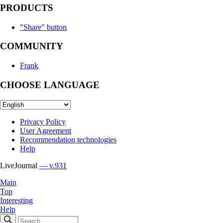
PRODUCTS
"Share" button
COMMUNITY
Frank
CHOOSE LANGUAGE
Privacy Policy
User Agreement
Recommendation technologies
Help
LiveJournal
— v.931
Main
Top
Interesting
Help