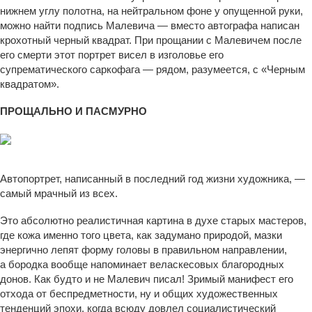
нижнем углу полотна, на нейтральном фоне у опущенной руки,
можно найти подпись Малевича — вместо автографа написан
крохотный черный квадрат. При прощании с Малевичем после
его смерти этот портрет висел в изголовье его
супрематического саркофага — рядом, разумеется, с «Черным
квадратом».
ПРОЩАЛЬНО И ПАСМУРНО
Автопортрет. 1934. Московский музей современного искусства
Автопортрет, написанный в последний год жизни художника, —
самый мрачный из всех.
Это абсолютно реалистичная картина в духе старых мастеров,
где кожа именно того цвета, как задумано природой, мазки
энергично лепят форму головы в правильном направлении,
а бородка вообще напоминает веласкесовых благородных
донов. Как будто и не Малевич писал! Зримый манифест его
отхода от беспредметности, ну и общих художественных
тенденций эпохи, когда всюду довлел социалистический