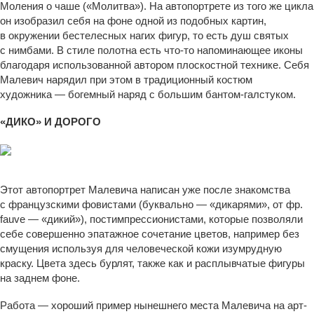
Моления о чаше («Молитва»). На автопортрете из того же цикла
он изобразил себя на фоне одной из подобных картин,
в окружении бестелесных нагих фигур, то есть душ святых
с нимбами. В стиле полотна есть что-то напоминающее иконы
благодаря использованной автором плоскостной технике. Себя
Малевич нарядил при этом в традиционный костюм
художника — богемный наряд с большим бантом-галстуком.
«ДИКО» И ДОРОГО
Автопортрет. 1909–1910. Sotheby’s
Этот автопортрет Малевича написан уже после знакомства
с французскими фовистами (буквально — «дикарями», от фр.
fauve — «дикий»), постимпрессионистами, которые позволяли
себе совершенно эпатажное сочетание цветов, например без
смущения используя для человеческой кожи изумрудную
краску. Цвета здесь бурлят, также как и расплывчатые фигуры
на заднем фоне.
Работа — хороший пример нынешнего места Малевича на арт-