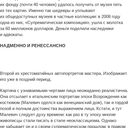
их фонду (почти 40 человек) удалось получить от музея пять
из тех картин. Именно так шедевры и уплывают
из общедоступных музеев в частные коллекции: в 2008 году
одна из них, «Супрематическая композиция», ушла с молотка
за 60 миллионов долларов. Деньги поделили наследники
и адвокаты.
НАДМЕННО И РЕНЕССАНСНО
Автопортрет. 1933. Государственный Русский музей
Второй из хрестоматийных автопортретов мастера. Изображает
его уже в поздний период.
Картина с узнаваемыми чертами лица неожиданно реалистична.
Она отсылает к итальянским портретам эпохи Возрождения как
костюмом (Малевич оделся как венецианский дож), так и гордой
позой и полным достоинства выражением лица. Кстати, и тут
Малевич следует духу времени: как раз в ту эпоху многие
живописцы стали писать в стиле неоклассицизма. Однако
не забывает он и о своем супрематическом прошлом: в правом