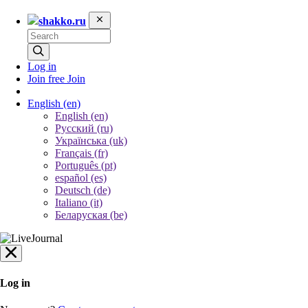
shakko.ru
Log in
Join free
Join
English
(en)
English (en)
Русский (ru)
Українська (uk)
Français (fr)
Português (pt)
español (es)
Deutsch (de)
Italiano (it)
Беларуская (be)
Log in