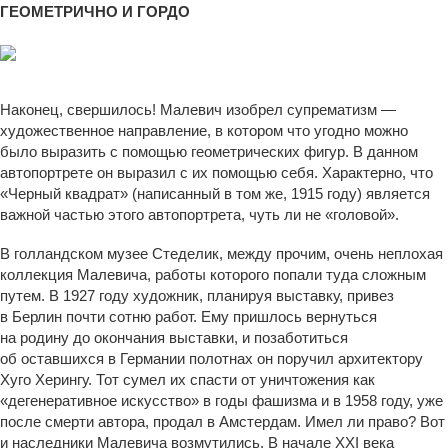
ГЕОМЕТРИЧНО И ГОРДО
Супрематизм. Автопортрет в двух измерениях. 1915. Стеделик-музей (Амстердам)
Наконец, свершилось! Малевич изобрел супрематизм —
художественное направление, в котором что угодно можно
было выразить с помощью геометрических фигур. В данном
автопортрете он выразил с их помощью себя. Характерно, что
«Черный квадрат» (написанный в том же, 1915 году) является
важной частью этого автопортрета, чуть ли не «головой».
В голландском музее Стеделик, между прочим, очень неплохая
коллекция Малевича, работы которого попали туда сложным
путем. В 1927 году художник, планируя выставку, привез
в Берлин почти сотню работ. Ему пришлось вернуться
на родину до окончания выставки, и позаботиться
об оставшихся в Германии полотнах он поручил архитектору
Хуго Херингу. Тот сумел их спасти от уничтожения как
«дегенеративное искусство» в годы фашизма и в 1958 году, уже
после смерти автора, продал в Амстердам. Имел ли право? Вот
и наследники Малевича возмутились. В начале XXI века