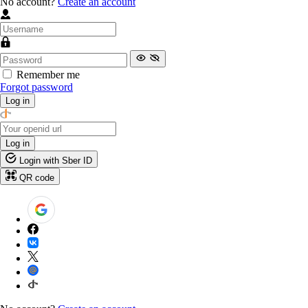
No account?
Create an account
Remember me
Forgot password
Log in
Log in
Login with Sber ID
QR code