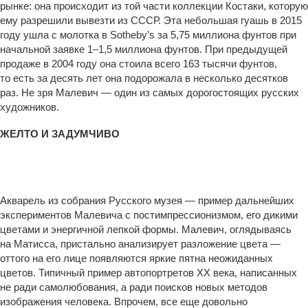
рынке: она происходит из той части коллекции Костаки, которую
ему разрешили вывезти из СССР. Эта небольшая гуашь в 2015
году ушла с молотка в Sotheby’s за 5,75 миллиона фунтов при
начальной заявке 1–1,5 миллиона фунтов. При предыдущей
продаже в 2004 году она стоила всего 163 тысячи фунтов,
то есть за десять лет она подорожала в несколько десятков
раз. Не зря Малевич — один из самых дорогостоящих русских
художников.
ЖЕЛТО И ЗАДУМЧИВО
Автопортрет. 1908 или 1910–1911. Государственный Русский музей
Акварель из собрания Русского музея — пример дальнейших
экспериментов Малевича с постимпрессионизмом, его дикими
цветами и энергичной лепкой формы. Малевич, оглядываясь
на Матисса, пристально анализирует разложение цвета —
оттого на его лице появляются яркие пятна неожиданных
цветов. Типичный пример автопортретов ХХ века, написанных
не ради самолюбования, а ради поисков новых методов
изображения человека. Впрочем, все еще довольно