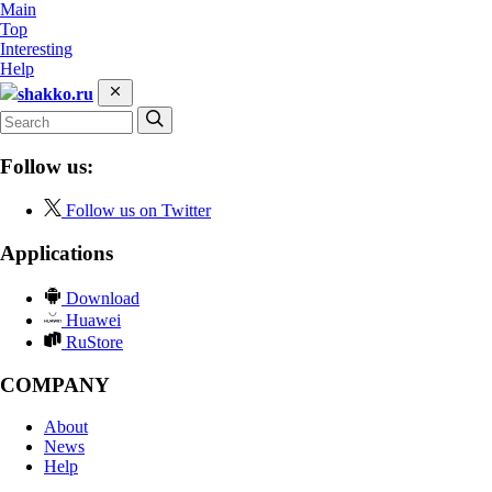
Main
Top
Interesting
Help
shakko.ru
Follow us:
Follow us on Twitter
Applications
Download
Huawei
RuStore
COMPANY
About
News
Help