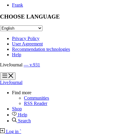
Frank
CHOOSE LANGUAGE
Privacy Policy
User Agreement
Recommendation technologies
Help
LiveJournal
— v.931
?
?
LiveJournal
Find more
Communities
RSS Reader
Shop
Help
Search
Log in
`