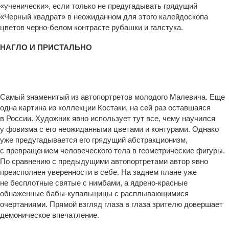
«ученически», если только не предугадывать грядущий
«Черный квадрат» в неожиданном для этого калейдоскопа
цветов черно-белом контрасте рубашки и галстука.
НАГЛО И ПРИСТАЛЬНО
Автопортрет. Около 1910. Государственная Третьяковская галерея
Самый знаменитый из автопортретов молодого Малевича. Еще
одна картина из коллекции Костаки, на сей раз оставшаяся
в России. Художник явно использует тут все, чему научился
у фовизма с его неожиданными цветами и контурами. Однако
уже предугадывается его грядущий абстракционизм,
с превращением человеческого тела в геометрические фигуры.
По сравнению с предыдущими автопортретами автор явно
преисполнен уверенности в себе. На заднем плане уже
не бесплотные святые с нимбами, а ядрено-красные
обнаженные бабы-купальщицы с расплывающимися
очертаниями. Прямой взгляд глаза в глаза зрителю довершает
демоническое впечатление.