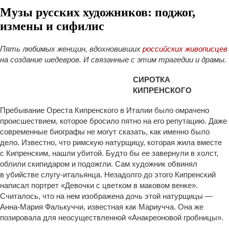
Музы русских художников: поджог,
измены и сифилис
Пять любимых женщин, вдохновивших
российских живописцев
на создание шедевров. И связанные с этим трагедии и драмы.
СИРОТКА
КИПРЕНСКОГО
Пребывание Ореста Кипренского в Италии было омрачено
происшествием, которое бросило пятно на его репутацию. Даже
современные биографы не могут сказать, как именно было
дело. Известно, что римскую натурщицу, которая жила вместе
с Кипренским, нашли убитой.
Будто бы ее завернули в холст,
облили скипидаром и подожгли. Сам художник обвинял
в убийстве слугу-итальянца. Незадолго до этого Кипренский
написал портрет «Девочки с цветком в маковом венке».
Считалось, что на нем изображена дочь этой натурщицы —
Анна-Мария Фалькуччи, известная как Мариучча. Она же
позировала для неосуществленной «Анакреоновой гробницы».