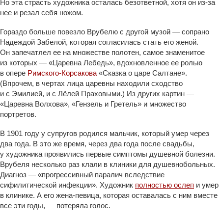
Но эта страсть художника осталась безответной, хотя он из-за
нее и резал себя ножом.
Гораздо больше повезло Врубелю с другой музой — сопрано
Надеждой Забелой, которая согласилась стать его женой.
Он запечатлел ее на множестве полотен, самое знаменитое
из которых — «Царевна Лебедь», вдохновленное ее ролью
в опере
Римского-Корсакова
«Сказка о царе Салтане».
(Впрочем, в чертах лица царевны находили сходство
и с Эмилией, и с Лёлей Праховыми.) Из других картин —
«Царевна Волхова», «Гензель и Гретель» и множество
портретов.
В 1901 году у супругов родился мальчик, который умер через
два года. В это же время, через два года после свадьбы,
у художника проявились первые симптомы душевной болезни.
Врубеля несколько раз клали в клиники для душевнобольных.
Диагноз — «прогрессивный паралич вследствие
сифилитической инфекции». Художник
полностью ослеп
и умер
в клинике. А его жена-певица, которая оставалась с ним вместе
все эти годы, — потеряла голос.