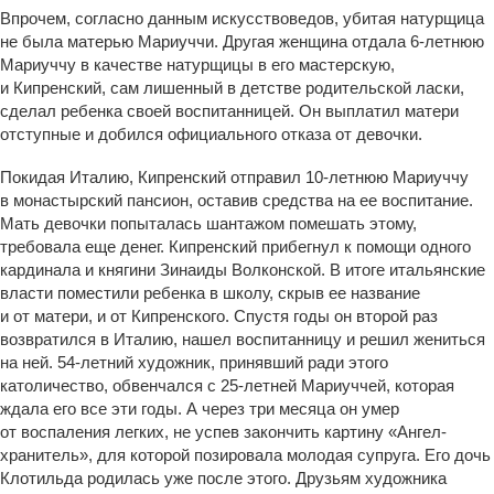
Впрочем, согласно данным искусствоведов, убитая натурщица
не была матерью Мариуччи. Другая женщина отдала 6-летнюю
Мариуччу в качестве натурщицы в его мастерскую,
и Кипренский, сам лишенный в детстве родительской ласки,
сделал ребенка своей воспитанницей. Он выплатил матери
отступные и добился официального отказа от девочки.
Покидая Италию, Кипренский отправил 10-летнюю Мариуччу
в монастырский пансион, оставив средства на ее воспитание.
Мать девочки попыталась шантажом помешать этому,
требовала еще денег. Кипренский прибегнул к помощи одного
кардинала и княгини Зинаиды Волконской. В итоге итальянские
власти поместили ребенка в школу, скрыв ее название
и от матери, и от Кипренского. Спустя годы он второй раз
возвратился в Италию, нашел воспитанницу и решил жениться
на ней. 54-летний художник, принявший ради этого
католичество, обвенчался с 25-летней Мариуччей, которая
ждала его все эти годы. А через три месяца он умер
от воспаления легких, не успев закончить картину «Ангел-
хранитель», для которой позировала молодая супруга. Его дочь
Клотильда родилась уже после этого. Друзьям художника