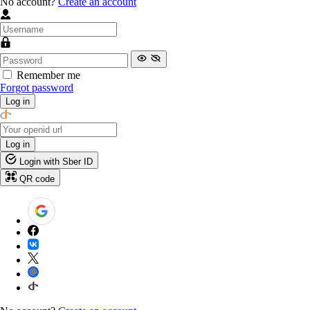
No account?
Create an account
Remember me
Forgot password
Log in
Log in
Login with Sber ID
QR code