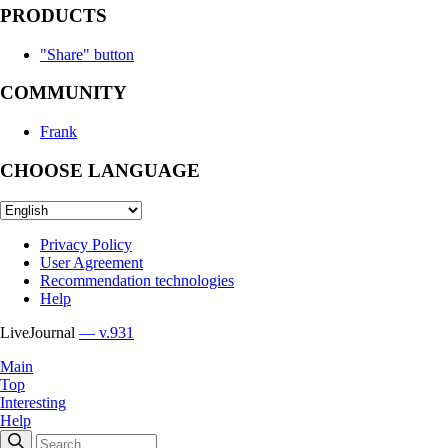
PRODUCTS
"Share" button
COMMUNITY
Frank
CHOOSE LANGUAGE
Privacy Policy
User Agreement
Recommendation technologies
Help
LiveJournal
— v.931
Main
Top
Interesting
Help