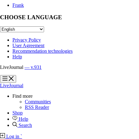
Frank
CHOOSE LANGUAGE
Privacy Policy
User Agreement
Recommendation technologies
Help
LiveJournal
— v.931
?
?
LiveJournal
Find more
Communities
RSS Reader
Shop
Help
Search
Log in
`