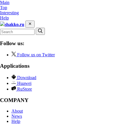
Main
Top
Interesting
Help
shakko.ru
Follow us:
Follow us on Twitter
Applications
Download
Huawei
RuStore
COMPANY
About
News
Help