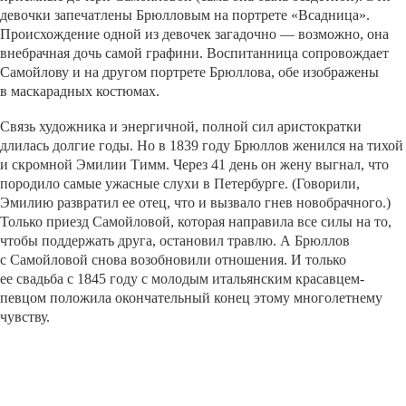
девочки запечатлены Брюлловым на портрете «Всадница».
Происхождение одной из девочек загадочно — возможно, она
внебрачная дочь самой графини. Воспитанница сопровождает
Самойлову и на другом портрете Брюллова, обе изображены
в маскарадных костюмах.
Связь художника и энергичной, полной сил аристократки
длилась долгие годы. Но в 1839 году Брюллов женился на тихой
и скромной Эмилии Тимм. Через 41 день он жену выгнал, что
породило самые ужасные слухи в Петербурге. (Говорили,
Эмилию развратил ее отец, что и вызвало гнев новобрачного.)
Только приезд Самойловой, которая направила все силы на то,
чтобы поддержать друга, остановил травлю. А Брюллов
с Самойловой снова возобновили отношения. И только
ее свадьба с 1845 году с молодым итальянским красавцем-
певцом положила окончательный конец этому многолетнему
чувству.