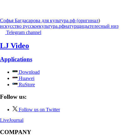
Софья Багдасарова для культура.рф (оригинал
)
искусство русское
культура.рф
натурщицы
телесный низ
Telegram channel
LJ Video
Applications
Download
Huawei
RuStore
Follow us:
Follow us on Twitter
LiveJournal
COMPANY