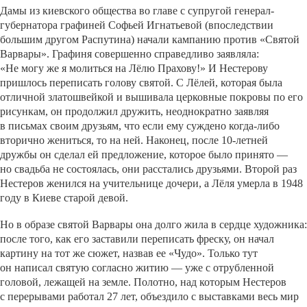
Дамы из киевского общества во главе с супругой генерал-
губернатора графиней Софьей Игнатьевой (впоследствии
большим другом Распутина) начали кампанию против «Святой
Варвары». Графиня совершенно справедливо заявляла:
«Не могу же я молиться на Лёлю Прахову!» И Нестерову
пришлось переписать голову святой. С Лёлей, которая была
отличной златошвейкой и вышивала церковные покровы по его
рисункам, он продолжил дружить, неоднократно заявляя
в письмах своим друзьям, что если ему суждено когда-либо
вторично жениться, то на ней. Наконец, после 10-летней
дружбы он сделал ей предложение, которое было принято —
но свадьба не состоялась, они расстались друзьями. Второй раз
Нестеров женился на учительнице дочери, а Лёля умерла в 1948
году в Киеве старой девой.
Но в образе святой Варвары она долго жила в сердце художника:
после того, как его заставили переписать фреску, он начал
картину на тот же сюжет, назвав ее «Чудо». Только тут
он написал святую согласно житию — уже с отрубленной
головой, лежащей на земле. Полотно, над которым Нестеров
с перерывами работал 27 лет, объездило с выставками весь мир