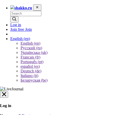
shakko.ru
Log in
Join free
Join
English
(en)
English (en)
Русский (ru)
Українська (uk)
Français (fr)
Português (pt)
español (es)
Deutsch (de)
Italiano (it)
Беларуская (be)
Log in