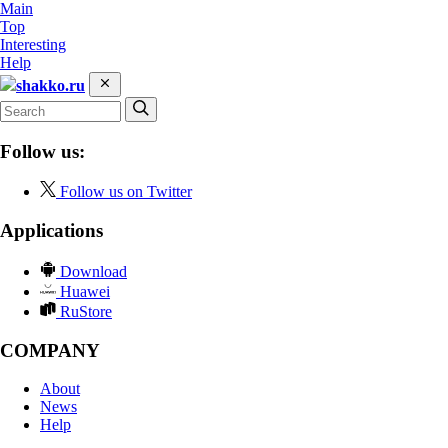
Main
Top
Interesting
Help
shakko.ru
Follow us:
Follow us on Twitter
Applications
Download
Huawei
RuStore
COMPANY
About
News
Help