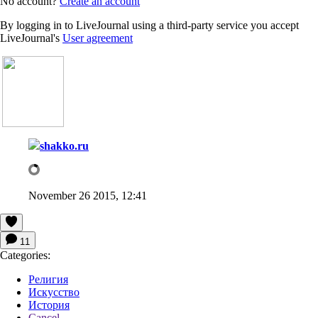
No account?
Create an account
By logging in to LiveJournal using a third-party service you accept
LiveJournal's
User agreement
shakko.ru
November 26 2015, 12:41
11
Categories:
Религия
Искусство
История
Cancel