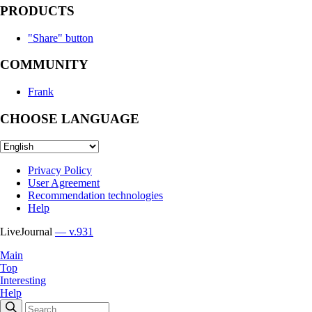
PRODUCTS
"Share" button
COMMUNITY
Frank
CHOOSE LANGUAGE
Privacy Policy
User Agreement
Recommendation technologies
Help
LiveJournal
— v.931
Main
Top
Interesting
Help