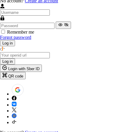
No account?
Create an account
Remember me
Forgot password
Log in
Log in
Login with Sber ID
QR code