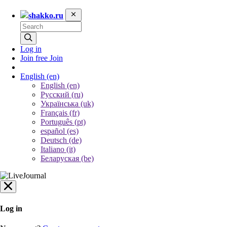
shakko.ru
Log in
Join free
Join
English
(en)
English (en)
Русский (ru)
Українська (uk)
Français (fr)
Português (pt)
español (es)
Deutsch (de)
Italiano (it)
Беларуская (be)
Log in