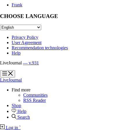
Frank
CHOOSE LANGUAGE
Privacy Policy
User Agreement
Recommendation technologies
Help
LiveJournal
— v.931
?
?
LiveJournal
Find more
Communities
RSS Reader
Shop
Help
Search
Log in
`