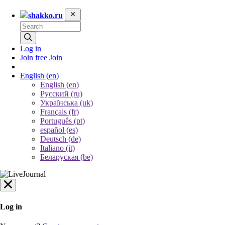
shakko.ru
Log in
Join free
Join
English
(en)
English (en)
Русский (ru)
Українська (uk)
Français (fr)
Português (pt)
español (es)
Deutsch (de)
Italiano (it)
Беларуская (be)
Log in