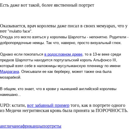
Есть даже вот такой, более явственный портрет
Оказывается, врач королевы даже писал в своих мемуарах, что у
нее
"mulatto face".
Откуда это могло взяться у королевы Шарлотты - непонятно. Родители -
добропорядочные немцы. Так что, наверно, просто визуальный глюк.
Однако если покопаться
в родословном древе
, то в 13-м веке среди
предков Шарлотты находится португальский король Альфонсо III,
который взял себе в наложницы мусульманскую пленницу по имени
Мадрагана
. Описывали ее как берберку, может также она была
мозарабкой.
В общем, кто знает, что в крови у нынешней английской королевы
намешано...
UPD: кстати,
вот забавный пример
того, как в портрете одного
из Медичи негритянская кровь была принята за ПОРОЧНОСТЬ.
англичане
африканцы
портреты