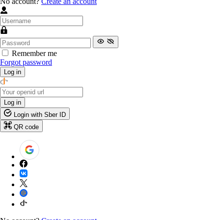
No account?
Create an account
Remember me
Forgot password
Log in
Log in
Login with Sber ID
QR code