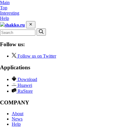
Main
Top
Interesting
Help
shakko.ru
Follow us:
Follow us on Twitter
Applications
Download
Huawei
RuStore
COMPANY
About
News
Help