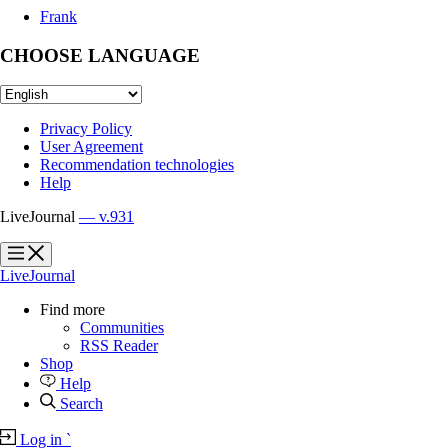
Frank
CHOOSE LANGUAGE
Privacy Policy
User Agreement
Recommendation technologies
Help
LiveJournal
— v.931
?
?
LiveJournal
Find more
Communities
RSS Reader
Shop
Help
Search
Log in
`