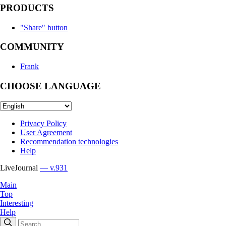
PRODUCTS
"Share" button
COMMUNITY
Frank
CHOOSE LANGUAGE
Privacy Policy
User Agreement
Recommendation technologies
Help
LiveJournal
— v.931
Main
Top
Interesting
Help