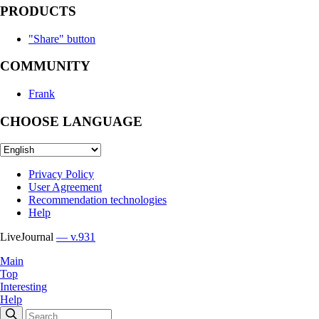
PRODUCTS
"Share" button
COMMUNITY
Frank
CHOOSE LANGUAGE
Privacy Policy
User Agreement
Recommendation technologies
Help
LiveJournal
— v.931
Main
Top
Interesting
Help