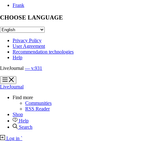
Frank
CHOOSE LANGUAGE
Privacy Policy
User Agreement
Recommendation technologies
Help
LiveJournal
— v.931
?
?
LiveJournal
Find more
Communities
RSS Reader
Shop
Help
Search
Log in
`