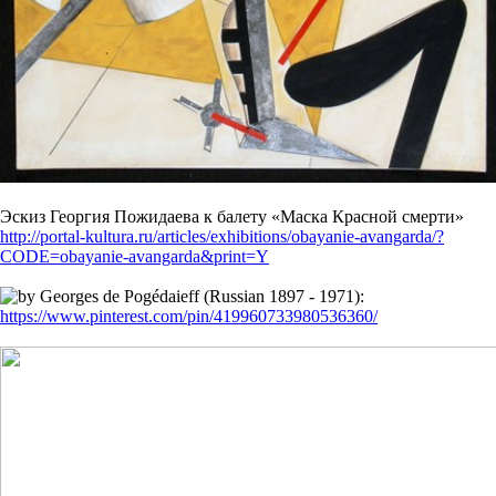
Эскиз Георгия Пожидаева к балету «Маска Красной смерти»
http://portal-kultura.ru/articles/exhibitions/obayanie-avangarda/?
CODE=obayanie-avangarda&print=Y
https://www.pinterest.com/pin/419960733980536360/