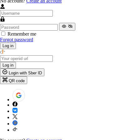
No account?
Create an account
Remember me
Forgot password
Log in
Log in
Login with Sber ID
QR code