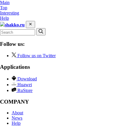
Main
Top
Interesting
Help
shakko.ru
Follow us:
Follow us on Twitter
Applications
Download
Huawei
RuStore
COMPANY
About
News
Help