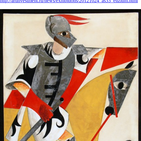
http://artinvestment.ru/news/exhibitions/20121024_as33_elizium.html