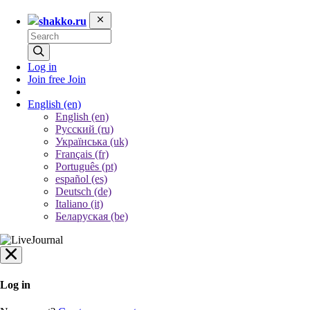
shakko.ru
Log in
Join free
Join
English
(en)
English (en)
Русский (ru)
Українська (uk)
Français (fr)
Português (pt)
español (es)
Deutsch (de)
Italiano (it)
Беларуская (be)
Log in