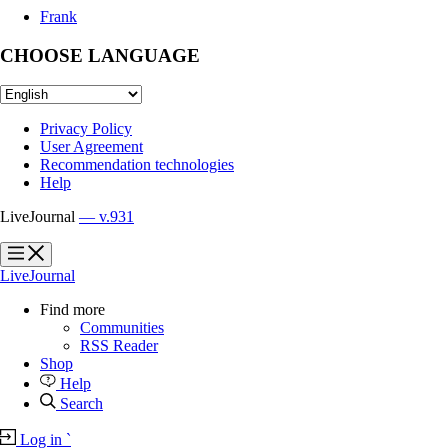
Frank
CHOOSE LANGUAGE
Privacy Policy
User Agreement
Recommendation technologies
Help
LiveJournal
— v.931
?
?
LiveJournal
Find more
Communities
RSS Reader
Shop
Help
Search
Log in
`