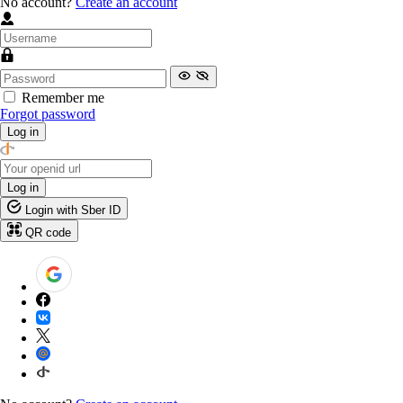
No account?
Create an account
Remember me
Forgot password
Log in
Log in
Login with Sber ID
QR code