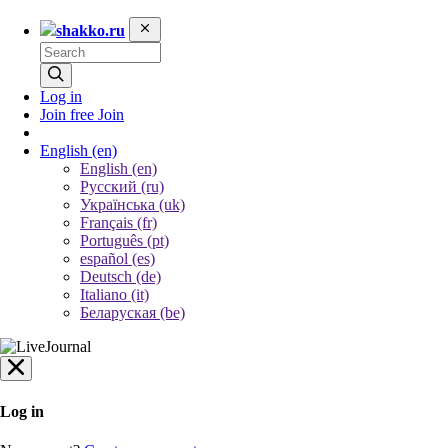
shakko.ru
Log in
Join free
Join
English
(en)
English (en)
Русский (ru)
Українська (uk)
Français (fr)
Português (pt)
español (es)
Deutsch (de)
Italiano (it)
Беларуская (be)
Log in