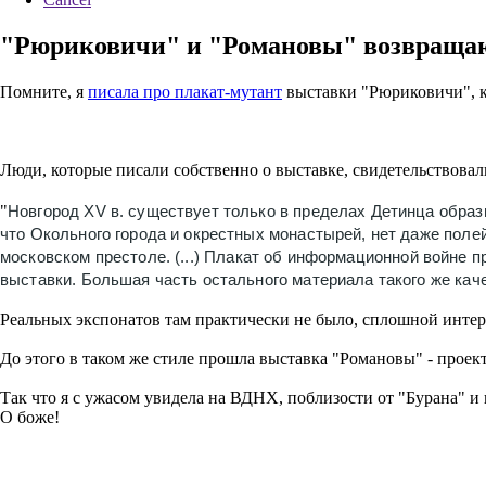
"Рюриковичи" и "Романовы" возвраща
Помните, я
писала про плакат-мутант
выставки "Рюриковичи", к
Люди, которые писали собственно о выставке, свидетельствовал
"
Новгород XV в. существует только в пределах Детинца образц
что Окольного города и окрестных монастырей, нет даже полей.
московском престоле. (...)
Плакат об информационной войне про
выставки. Большая часть остального материала такого же кач
Реальных экспонатов там практически не было, сплошной интер
До этого в таком же стиле прошла выставка "Романовы" - прое
Так что я с ужасом увидела на ВДНХ, поблизости от "Бурана" 
О боже!