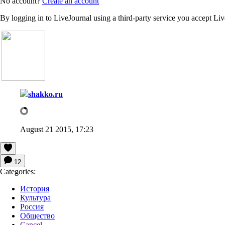
No account?
Create an account
By logging in to LiveJournal using a third-party service you accept Li
shakko.ru
August 21 2015, 17:23
12
Categories:
История
Культура
Россия
Общество
Cancel