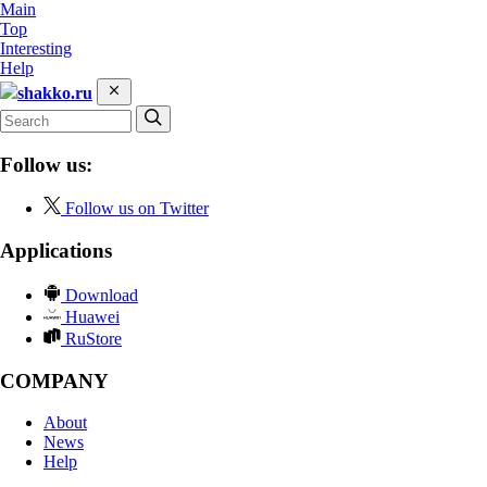
Main
Top
Interesting
Help
shakko.ru
Follow us:
Follow us on Twitter
Applications
Download
Huawei
RuStore
COMPANY
About
News
Help