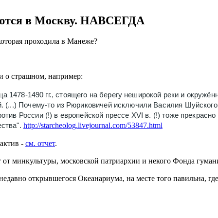
ются в Москву. НАВСЕГДА
оторая проходила в Манеже?
и о страшном, например:
а 1478-1490 гг., стоящего на берегу неширокой реки и окружён
 (...)
Почему-то из Рюриковичей исключили Василия Шуйского,
тив России (!) в европейской прессе XVI в. (!) тоже прекрас
ества".
http://starcheolog.livejournal.com/53847.html
актив -
см. отчет
.
кт от минкультуры, московской патриархии и некого Фонда гума
и недавно открывшегося Океанариума, на месте того павильна, 