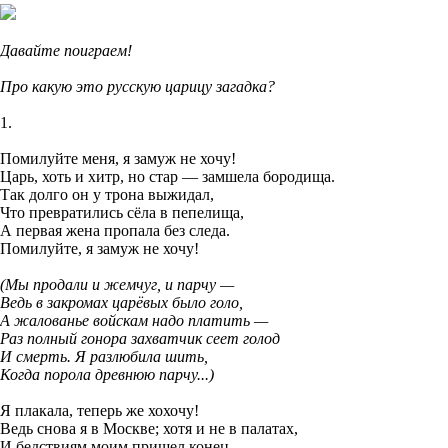
Давайте поиграем!
Про какую это русскую царицу загадка?
1.
Помилуйте меня, я замуж не хочу!
Царь, хоть и хитр, но стар — замшела бородища.
Так долго он у трона выжидал,
Что превратились сёла в пепелища,
А первая жена пропала без следа.
Помилуйте, я замуж не хочу!
(Мы продали и жемчуг, и парчу —
Ведь в закромах царёвых было голо,
А жалованье войскам надо платить —
Раз полный гонора захватчик сеет голод
И смерть. Я разлюбила шить,
Когда порола древнюю парчу...)
Я плакала, теперь же хохочу!
Ведь снова я в Москве; хотя и не в палатах,
И бедствиям моим пришел конец.