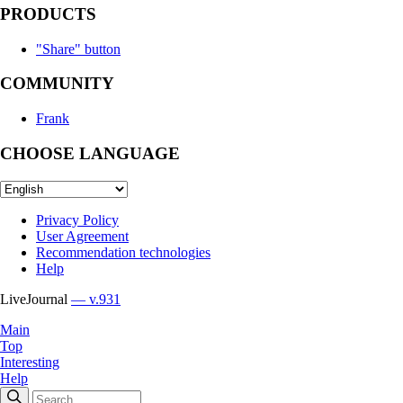
PRODUCTS
"Share" button
COMMUNITY
Frank
CHOOSE LANGUAGE
Privacy Policy
User Agreement
Recommendation technologies
Help
LiveJournal
— v.931
Main
Top
Interesting
Help