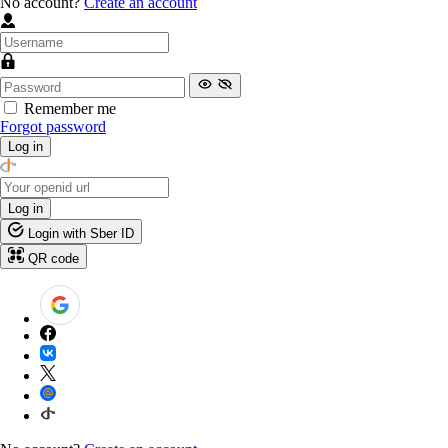
No account?
Create an account
Remember me
Forgot password
Log in
Log in
Login with Sber ID
QR code