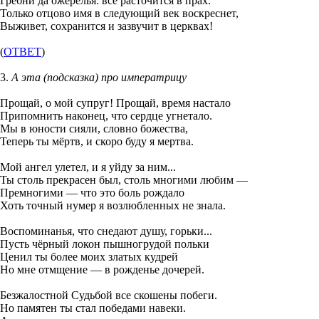
Гребни да ожерелья: всё расточится в прах.
Только отцово имя в следующий век воскреснет,
Выживет, сохранится и зазвучит в церквах!
(
ОТВЕТ
)
3.
А эта (подсказка) про императрицу
Прощай, о мой супруг! Прощай, время настало
Припомнить наконец, что сердце угнетало.
Мы в юности сияли, словно божества,
Теперь ты мёртв, и скоро буду я мертва.
Мой ангел улетел, и я уйду за ним...
Ты столь прекрасен был, столь многими любим —
Премногими — что это боль рождало
Хоть точный нумер я возлюбленных не знала.
Воспоминанья, что снедают душу, горьки...
Пусть чёрный локон пышногрудой польки
Ценил ты более моих златых кудрей
Но мне отмщение — в рожденье дочерей.
Безжалостной Судьбой все скошены побеги.
Но памятен ты стал победами навеки.