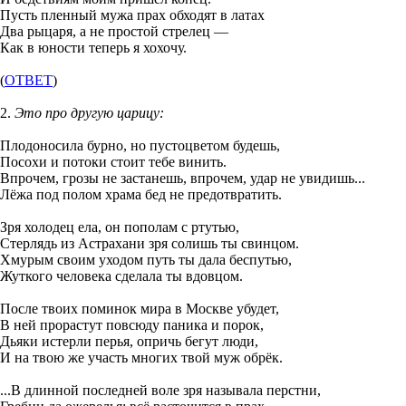
Пусть пленный мужа прах обходят в латах
Два рыцаря, а не простой стрелец —
Как в юности теперь я хохочу.
(
ОТВЕТ
)
2.
Это про другую царицу:
Плодоносила бурно, но пустоцветом будешь,
Посохи и потоки стоит тебе винить.
Впрочем, грозы не застанешь, впрочем, удар не увидишь...
Лёжа под полом храма бед не предотвратить.
Зря холодец ела, он пополам с ртутью,
Стерлядь из Астрахани зря солишь ты свинцом.
Хмурым своим уходом путь ты дала беспутью,
Жуткого человека сделала ты вдовцом.
После твоих поминок мира в Москве убудет,
В ней прорастут повсюду паника и порок,
Дьяки истерли перья, опричь бегут люди,
И на твою же участь многих твой муж обрёк.
...В длинной последней воле зря называла перстни,