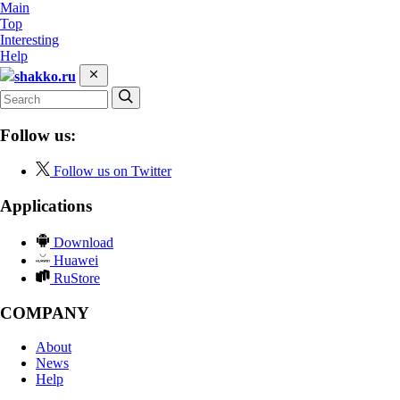
Main
Top
Interesting
Help
shakko.ru
Follow us:
Follow us on Twitter
Applications
Download
Huawei
RuStore
COMPANY
About
News
Help