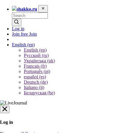
shakko.ru
Log in
Join free
Join
English
(en)
English (en)
Русский (ru)
Українська (uk)
Français (fr)
Português (pt)
español (es)
Deutsch (de)
Italiano (it)
Беларуская (be)
Log in