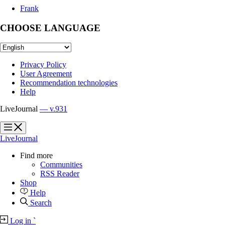
Frank
CHOOSE LANGUAGE
Privacy Policy
User Agreement
Recommendation technologies
Help
LiveJournal
— v.931
?
?
LiveJournal
Find more
Communities
RSS Reader
Shop
Help
Search
Log in
`