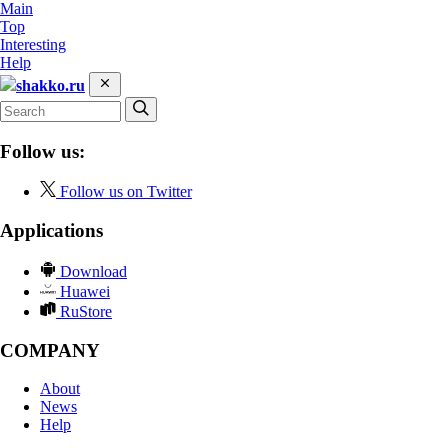
Main
Top
Interesting
Help
shakko.ru
Follow us:
Follow us on Twitter
Applications
Download
Huawei
RuStore
COMPANY
About
News
Help