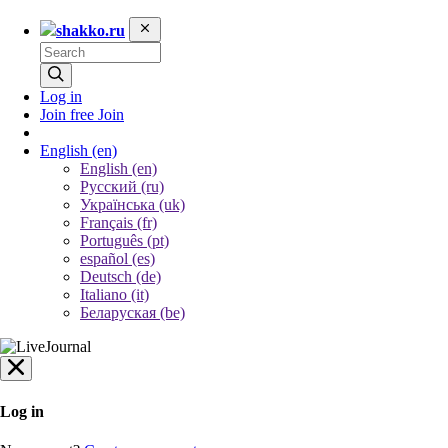
shakko.ru
Log in
Join free
Join
English
(en)
English (en)
Русский (ru)
Українська (uk)
Français (fr)
Português (pt)
español (es)
Deutsch (de)
Italiano (it)
Беларуская (be)
Log in