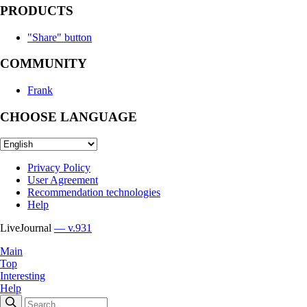
PRODUCTS
"Share" button
COMMUNITY
Frank
CHOOSE LANGUAGE
Privacy Policy
User Agreement
Recommendation technologies
Help
LiveJournal
— v.931
Main
Top
Interesting
Help