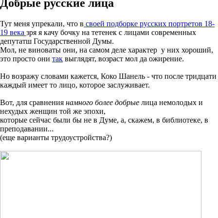
Добрые русские лица
Тут меня упрекали, что в
своей подборке русских портретов 18-
19 века
зря я качу бочку на тетенек c лицами современных
депутатш Государственной Думы.
Мол, не виноваты они, на самом деле характер у них хороший,
это просто они
так
выглядят, возраст мол да ожирение.
Но возражу словами кажется, Коко Шанель - что после тридцати
каждый имеет то лицо, которое заслуживает.
Вот, для сравнения
намного более добрые
лица немолодых и
нехудых женщин той же эпохи,
которые сейчас были бы не в Думе, а, скажем, в библиотеке, в
преподавании...
(еще варианты трудоустройства?)