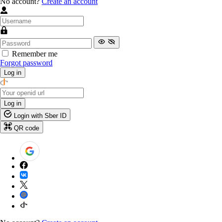
No account?
Create an account
Remember me
Forgot password
Log in
Log in
Login with Sber ID
QR code