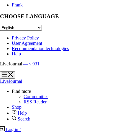
Frank
CHOOSE LANGUAGE
Privacy Policy
User Agreement
Recommendation technologies
Help
LiveJournal
— v.931
?
?
LiveJournal
Find more
Communities
RSS Reader
Shop
Help
Search
Log in
`