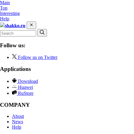
Main
Top
Interesting
Help
shakko.ru
Follow us:
Follow us on Twitter
Applications
Download
Huawei
RuStore
COMPANY
About
News
Help