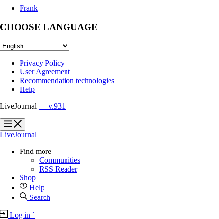
Frank
CHOOSE LANGUAGE
Privacy Policy
User Agreement
Recommendation technologies
Help
LiveJournal
— v.931
?
?
LiveJournal
Find more
Communities
RSS Reader
Shop
Help
Search
Log in
`