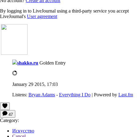
No account?
Create an account
By logging in to LiveJournal using a third-party service you accept
LiveJournal's
User agreement
shakko.ru
Golden Entry
January 29 2015, 17:03
Listens:
Bryan Adams
-
Everything I Do
| Powered by
Last.fm
47
Category:
Искусство
Cancel