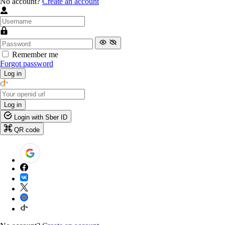
No account?
Create an account
Remember me
Forgot password
Log in
Log in
Login with Sber ID
QR code