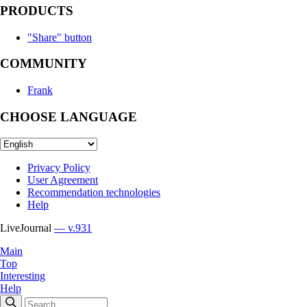
PRODUCTS
"Share" button
COMMUNITY
Frank
CHOOSE LANGUAGE
Privacy Policy
User Agreement
Recommendation technologies
Help
LiveJournal
— v.931
Main
Top
Interesting
Help