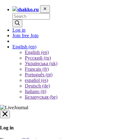
shakko.ru
Log in
Join free
Join
English
(en)
English (en)
Русский (ru)
Українська (uk)
Français (fr)
Português (pt)
español (es)
Deutsch (de)
Italiano (it)
Беларуская (be)
Log in