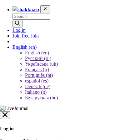
shakko.ru
Log in
Join free
Join
English
(en)
English (en)
Русский (ru)
Українська (uk)
Français (fr)
Português (pt)
español (es)
Deutsch (de)
Italiano (it)
Беларуская (be)
Log in