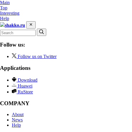
Main
Top
Interesting
Help
shakko.ru
Follow us:
Follow us on Twitter
Applications
Download
Huawei
RuStore
COMPANY
About
News
Help