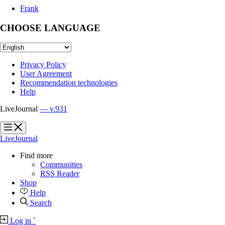
Frank
CHOOSE LANGUAGE
Privacy Policy
User Agreement
Recommendation technologies
Help
LiveJournal
— v.931
?
?
LiveJournal
Find more
Communities
RSS Reader
Shop
Help
Search
Log in
`