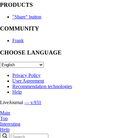
PRODUCTS
"Share" button
COMMUNITY
Frank
CHOOSE LANGUAGE
Privacy Policy
User Agreement
Recommendation technologies
Help
LiveJournal
— v.931
Main
Top
Interesting
Help