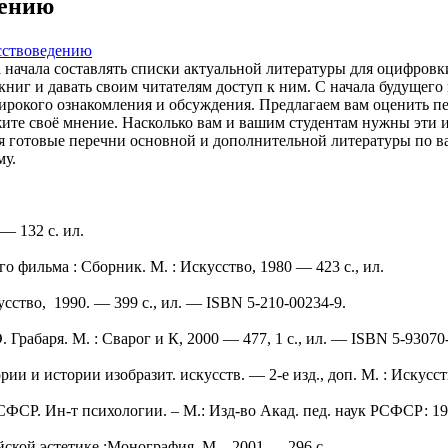
дению
сствоведению
 начала составлять списки актуальной литературы для оцифровк
ниг и давать своим читателям доступ к ним. С начала будущего
ирокого ознакомления и обсуждения. Предлагаем вам оценить п
ите своё мнение. Насколько вам и вашим студентам нужны эти и
ся готовые перечни основной и дополнительной литературы по 
му.
— 132 с. ил.
 фильма : Сборник. М. : Искусство, 1980 — 423 с., ил.
сство, 1990. — 399 с., ил. — ISBN 5-210-00234-9.
рабаря. М. : Сварог и К, 2000 — 477, 1 с., ил. — ISBN 5-93070-
 и истории изобразит. искусств. — 2-е изд., доп. М. : Искусство
ФСР. Ин-т психологии. – М.: Изд-во Акад. пед. наук РСФСР: 1950 
ской эстетике :Монография. М., 2001 — 296 с.