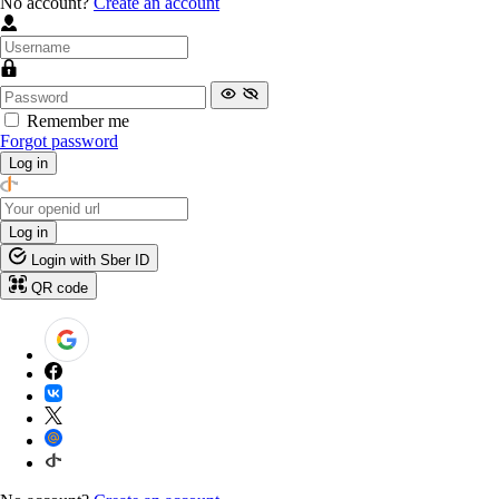
No account?
Create an account
Remember me
Forgot password
Log in
Log in
Login with Sber ID
QR code