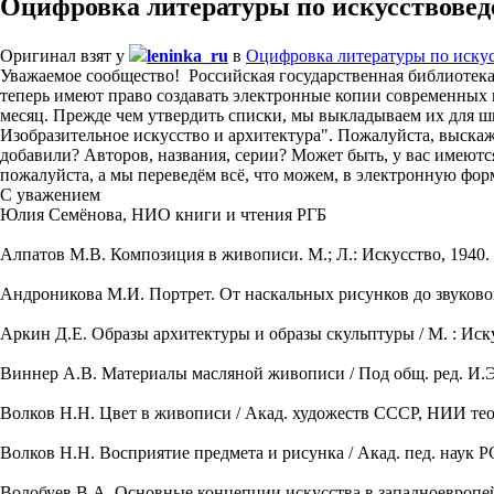
Оцифровка литературы по искусствове
Оригинал взят у
leninka_ru
в
Оцифровка литературы по иску
Уважаемое сообщество! Российская государственная библиотека
теперь имеют право создавать электронные копии современных к
месяц. Прежде чем утвердить списки, мы выкладываем их для ш
Изобразительное искусство и архитектура". Пожалуйста, выскаж
добавили? Авторов, названия, серии? Может быть, у вас имеют
пожалуйста, а мы переведём всё, что можем, в электронную фор
С уважением
Юлия Семёнова, НИО книги и чтения РГБ
Алпатов М.В. Композиция в живописи. М.; Л.: Искусство, 1940. 
Андроникова М.И. Портрет. От наскальных рисунков до звукового
Аркин Д.Е. Образы архитектуры и образы скульптуры / М. : Иску
Виннер А.В. Материалы масляной живописи / Под общ. ред. И.Э. Г
Волков Н.Н. Цвет в живописи / Акад. художеств СССР, НИИ теории
Волков Н.Н. Восприятие предмета и рисунка / Акад. пед. наук РС
Волобуев В.А. Основные концепции искусства в западноевропей