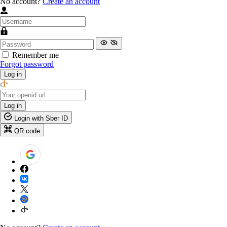
No account?
Create an account
Remember me
Forgot password
Log in
Log in
Login with Sber ID
QR code