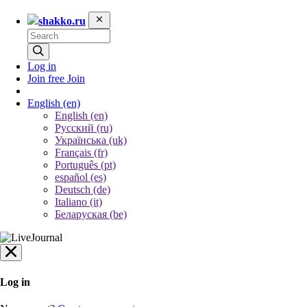
shakko.ru
Log in
Join free
Join
English
(en)
English (en)
Русский (ru)
Українська (uk)
Français (fr)
Português (pt)
español (es)
Deutsch (de)
Italiano (it)
Беларуская (be)
Log in