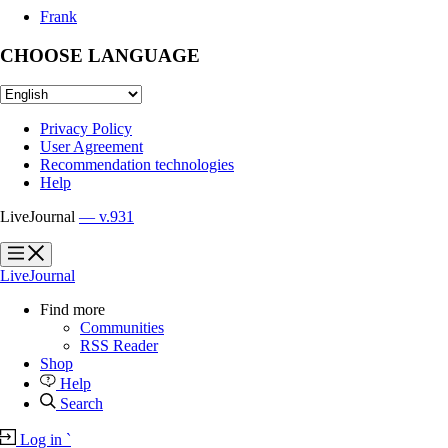
Frank
CHOOSE LANGUAGE
Privacy Policy
User Agreement
Recommendation technologies
Help
LiveJournal
— v.931
?
?
LiveJournal
Find more
Communities
RSS Reader
Shop
Help
Search
Log in
`