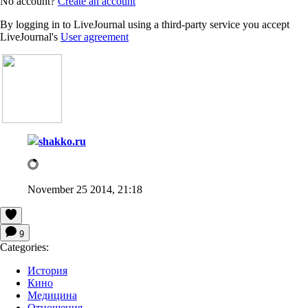
No account?
Create an account
By logging in to LiveJournal using a third-party service you accept
LiveJournal's
User agreement
shakko.ru
November 25 2014, 21:18
9
Categories:
История
Кино
Медицина
Отношения