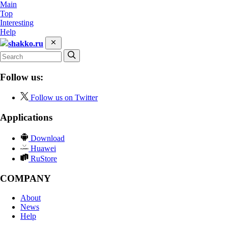
Main
Top
Interesting
Help
shakko.ru
Follow us:
Follow us on Twitter
Applications
Download
Huawei
RuStore
COMPANY
About
News
Help