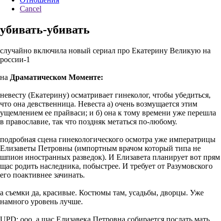
Cancel
убивать-убивать
случайно включила новый сериал про Екатерину Великую на
россии-1
на
Драматическом Моменте:
невесту (Екатерину) осматривает гинеколог, чтобы убедиться,
что она девственница. Невеста а) очень возмущается этим
ущемлением ее прайваси; и б) она к тому времени уже перешла
в православие, так что поздняк метаться по-любому.
подробная сцена гинекологического осмотра уже императрицы
Елизаветы Петровны (импортным врачом который типа не
шпион иностранных разведок). И Елизавета планирует вот прям
щас родить наследника, побыстрее. И требует от Разумовского
его поактивнее зачинать.
а съемки да, красивые. Костюмы там, усадьбы, дворцы. Уже
намного уровень лучше.
UPD: ооо, а щас Елизавека Петровна собирается послать мать