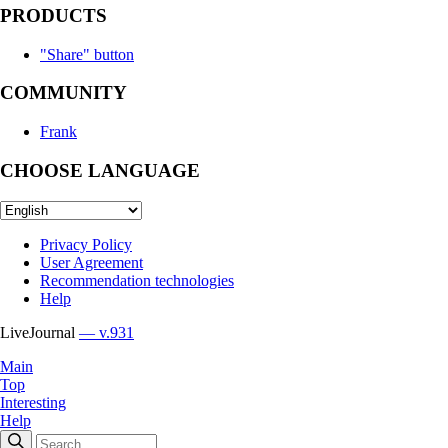
PRODUCTS
"Share" button
COMMUNITY
Frank
CHOOSE LANGUAGE
Privacy Policy
User Agreement
Recommendation technologies
Help
LiveJournal
— v.931
Main
Top
Interesting
Help